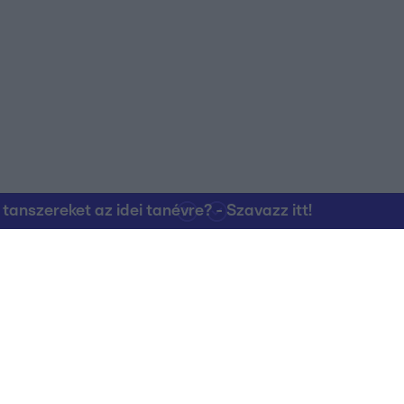
nszereket az idei tanévre? - Szavazz itt!
Kapcsolat
RTL Group Beszál
Magatartási Kó