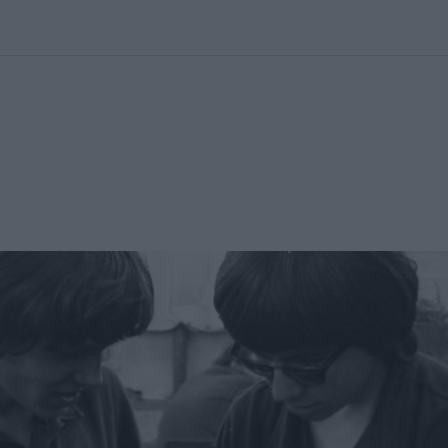
kolett
#
Időjárás
#
RTL műsor
#
Víz
#
Magyar Péter
#
Csillagjeg