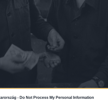
arország -
Do Not Process My Personal Information
l az „elverdéig” – váloga