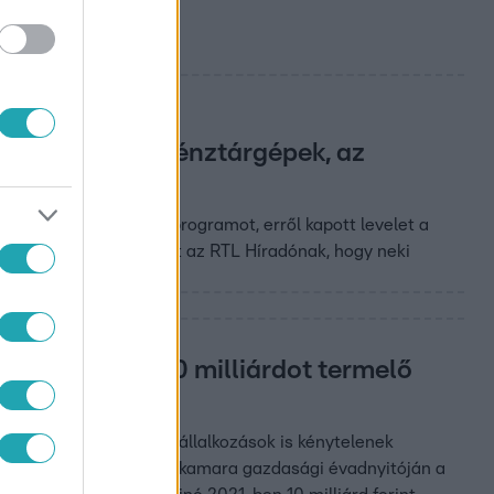
lyeknek az új pénztárgépek, az
knek előírt adatküldő programot, erről kapott levelet a
osa pedig arról beszélt az RTL Híradónak, hogy neki
t.
 éppen az évi 30 milliárdot termelő
t, ha már a legkisebb vállalkozások is kénytelenek
 a héten a kereskedelmi kamara gazdasági évadnyitóján a