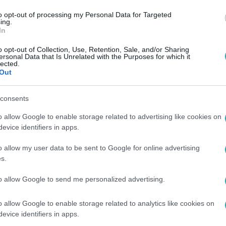
to opt-out of processing my Personal Data for Targeted
ing.
In
o opt-out of Collection, Use, Retention, Sale, and/or Sharing
:00
ersonal Data that Is Unrelated with the Purposes for which it
lected.
obb költséget jelentenek a vendéglátóhe
Out
et adókedvezményt akar kiharcolni
consents
t árusító élelmiszerboltnak is használni kell a vendéglátóhelye
késcsabai üzlet tulajdonosa. Egy debreceni cukrászda tulajdon
o allow Google to enable storage related to advertising like cookies on
evice identifiers in apps.
rt kellene két új pénztárgépet vennie a kötelező adatküldés miat
o allow my user data to be sent to Google for online advertising
8:02
s.
történet a kormány szerint a pénztárgép,
to allow Google to send me personalized advertising.
ál nem működik
milliárdos hasznot fialó kaszinókba is az online pénztárgépeke
o allow Google to enable storage related to analytics like cookies on
evice identifiers in apps.
 a Jobbik, már nem is először. Varga Mihály pénzügyminiszter