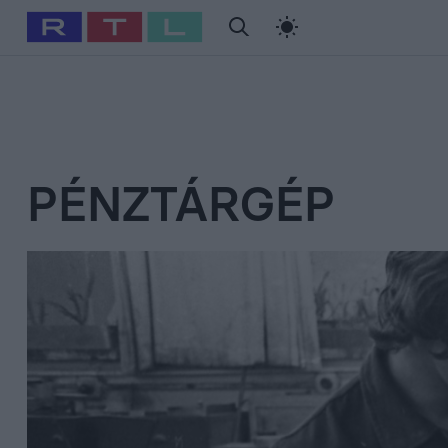
#
Babits Marcella
#
Szellő István
#
Most Wanted
#
Gallusz Ni
PÉNZTÁRGÉP