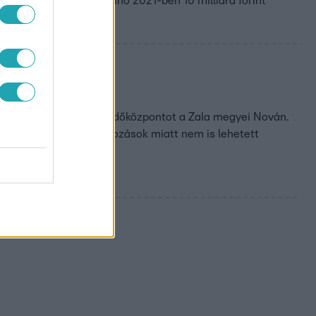
 Az öt budapesti kaszinó 2021-ben 10 milliárd forint
ivatal
egy zárva tartó szabadidőközpontot a Zala megyei Nován.
sználták, mert a korlátozások miatt nem is lehetett