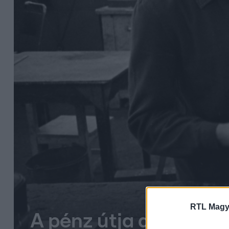
RTL Magy
A pénz útja a verdétő