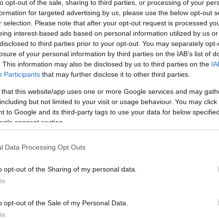
to opt-out of the sale, sharing to third parties, or processing of your per
ól
formation for targeted advertising by us, please use the below opt-out s
r selection. Please note that after your opt-out request is processed y
eing interest-based ads based on personal information utilized by us or
disclosed to third parties prior to your opt-out. You may separately opt-
losure of your personal information by third parties on the IAB’s list of
42
. This information may also be disclosed by us to third parties on the
IA
es kamaszpár törte fel Debrecen kisboltjai
Participants
that may further disclose it to other third parties.
tták, a lány nem büntethető
 that this website/app uses one or more Google services and may gath
including but not limited to your visit or usage behaviour. You may click 
ette el a debreceni betöréssorozatot – a fiú előzetesbe került,
 to Google and its third-party tags to use your data for below specifi
.
ogle consent section.
l Data Processing Opt Outs
4
o opt-out of the Sharing of my personal data.
rt rácson keresztül horgászott ki telefono
In
 szegedi plázában
o opt-out of the Sale of my Personal Data.
a horgára akadt.
In