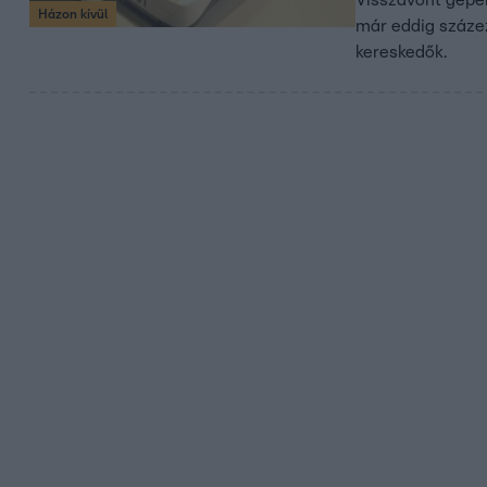
Házon kívül
már eddig száze
kereskedők.