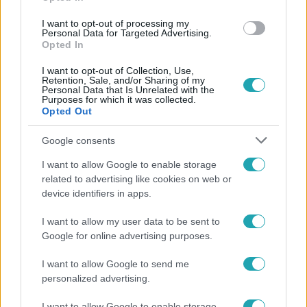
Sport
I want to opt-out of processing my
Personal Data for Targeted Advertising.
2024. július 8. 17:59
Opted In
Ezüstérmet nyert az öttusa Eb-n a magyar férfi
I want to opt-out of Collection, Use,
válogatott
Retention, Sale, and/or Sharing of my
Personal Data that Is Unrelated with the
Közben a nők bronzéremmel zárták az öttusa Eb-t.
Purposes for which it was collected.
Opted Out
Google consents
I want to allow Google to enable storage
related to advertising like cookies on web or
device identifiers in apps.
I want to allow my user data to be sent to
Google for online advertising purposes.
I want to allow Google to send me
personalized advertising.
Sport
2024. július 8. 16:40
I want to allow Google to enable storage