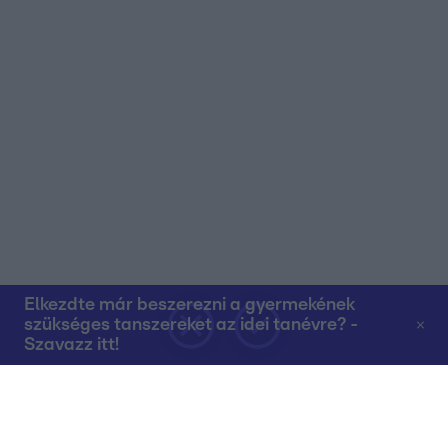
Elkezdte már beszerezni a gyermekének
szükséges tanszereket az idei tanévre? -
Szavazz itt!