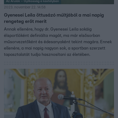
Az Árulók – Gyilkosság a kastélyban
2023. november 22. 14:58
Gyenesei Leila öttusázó múltjából a mai napig
rengeteg erőt merít
Annak ellenére, hogy dr. Gyenesei Leila sokáig
élsportlóként definiálta magát, ma már elsősorban
műsorvezetőként és édesanyaként tekint magára. Ennek
ellenére, a mai napig nagyon sok, a sportban szerzett
tapasztalatát tudja hasznosítani az életében.