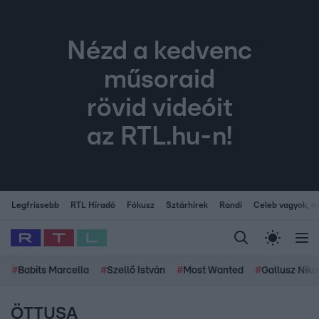
Nézd a kedvenc
műsoraid
rövid videóit
az RTL.hu-n!
Legfrissebb
RTL Híradó
Fókusz
Sztárhírek
Randi
Celeb vagyok, me
#
Babits Marcella
#
Szellő István
#
Most Wanted
#
Gallusz Niko
ÖTTUSA