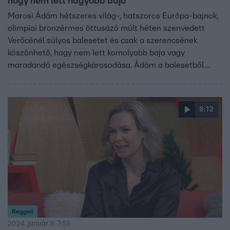
hogy nem lett nagyobb baja
Marosi Ádám hétszeres világ-, hatszoros Európa-bajnok,
olimpiai bronzérmes öttusázó múlt héten szenvedett
Verőcénél súlyos balesetet és csak a szerencsének
köszönhető, hogy nem lett komolyabb baja vagy
maradandó egészségkárosodása. Ádám a balesetből
semmire sem emlékszik, számára a bukás előtti utolsó
kép, hogy egy lejtős szakaszon halad Verőce irányába; a
következő pillanatban pedig már a váci kórházban van.
8:12
Reggeli
2024. január 9. 7:53