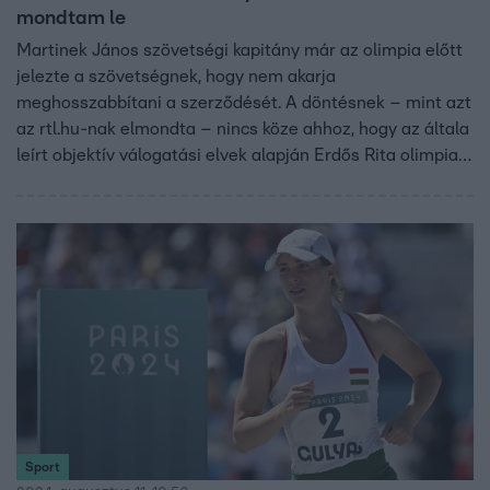
mondtam le
Martinek János szövetségi kapitány már az olimpia előtt
jelezte a szövetségnek, hogy nem akarja
meghosszabbítani a szerződését. A döntésnek – mint azt
az rtl.hu-nak elmondta – nincs köze ahhoz, hogy az általa
leírt objektív válogatási elvek alapján Erdős Rita olimpiai
indulását javasolta a későbbi aranyérmes Gulyás
Michelle-ével szemben. Martinek úgy érzi, ő nem keltett
feszültséget, reméli, hogy az olimpiai bajnok is így
gondolja.
Sport