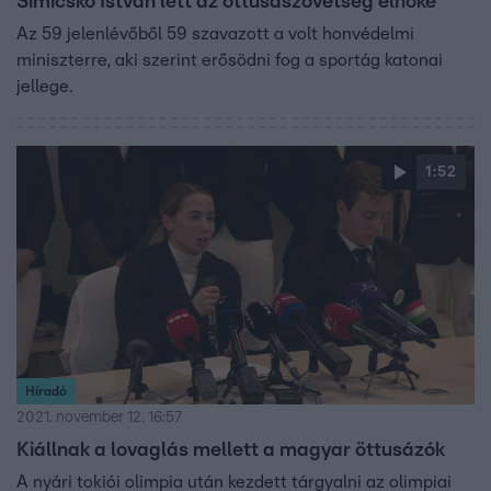
Simicskó István lett az öttusaszövetség elnöke
Az 59 jelenlévőből 59 szavazott a volt honvédelmi
miniszterre, aki szerint erősödni fog a sportág katonai
jellege.
1:52
Híradó
2021. november 12. 16:57
Kiállnak a lovaglás mellett a magyar öttusázók
A nyári tokiói olimpia után kezdett tárgyalni az olimpiai