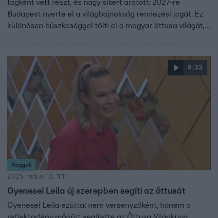
tagként vett részt, és nagy sikert aratott: 2027-re
Budapest nyerte el a világbajnokság rendezési jogát. Ez
különösen büszkeséggel tölti el a magyar öttusa világát,
hiszen 12 év után újra magyar képviselő ül az
elnökségben. Leila elmesélte azt is, hogyan találkozott a
Monacói herceggel.
9:33
Reggeli
2025. május 13. 11:11
Gyenesei Leila új szerepben segíti az öttusát
Gyenesei Leila ezúttal nem versenyzőként, hanem a
reflektorfény mögött segítette az Öttusa Világkupa