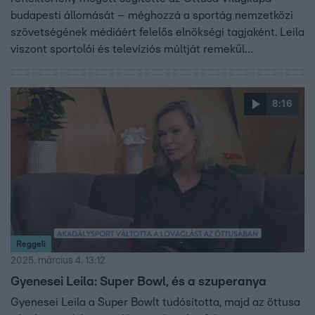
budapesti állomását – méghozzá a sportág nemzetközi
szövetségének médiáért felelős elnökségi tagjaként. Leila
viszont sportolói és televíziós múltját remekül
kamatoztatja ebben az új szerepben, amit kifejezetten
élvez. A megújuló öttusa, benne az új OCR számmal (70
méter, 8 akadály), komoly kihívások elé állítja a
8:16
sportolókat és a szervezőket is.
Reggeli
2025. március 4. 13:12
Gyenesei Leila: Super Bowl, és a szuperanya
Gyenesei Leila a Super Bowlt tudósította, majd az öttusa