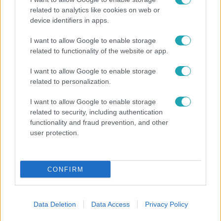
related to analytics like cookies on web or
Bronzérmet nyert az öttusa-Eb-n a magyar
device identifiers in apps.
válogatott
Az arany a briteké, az ezüst a németeké lett.
I want to allow Google to enable storage
related to functionality of the website or app.
I want to allow Google to enable storage
related to personalization.
4:33
I want to allow Google to enable storage
related to security, including authentication
functionality and fraud prevention, and other
user protection.
CONFIRM
Fókusz
2024. június 18. 18:20
Data Deletion
Data Access
Privacy Policy
Rég várt magyar siker az öttusában
Az 1999-es margitszigeti világbajnokság óta nem ért el