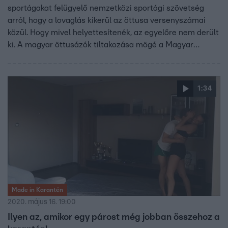
sportágakat felügyelő nemzetközi sportági szövetség
arról, hogy a lovaglás kikerül az öttusa versenyszámai
közül. Hogy mivel helyettesítenék, az egyelőre nem derült
ki. A magyar öttusázók tiltakozása mögé a Magyar
Öttusa Szövetség is beállt.
1:34
Made in Karantén
2020. május 16. 19:00
Ilyen az, amikor egy párost még jobban összehoz a