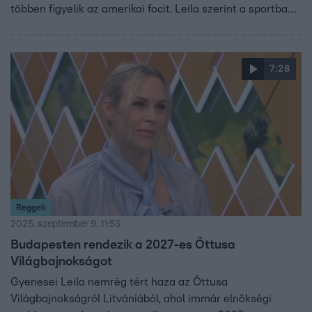
többen figyelik az amerikai focit. Leila szerint a sportban
szerzett élmények univerzálisak: szinte mindegy, mit
sportol valaki, a kihívások és tanulságok hasonlóak. Azt is
megtanulta, hogy a sportkarrier vége nem kudarc, hanem
7:28
lehetőség az újrakezdésre – tudatosan készült arra, hogy
egyszer új utakat kell találnia a pályán kívül. Szerinte a
tudatos tanulás és önreflexió segít abban, hogy a sport
után is megtalálja a helyét a való életben.
Reggeli
2025. szeptember 9. 11:53
Budapesten rendezik a 2027-es Öttusa
Világbajnokságot
Gyenesei Leila nemrég tért haza az Öttusa
Világbajnokságról Litvániából, ahol immár elnökségi