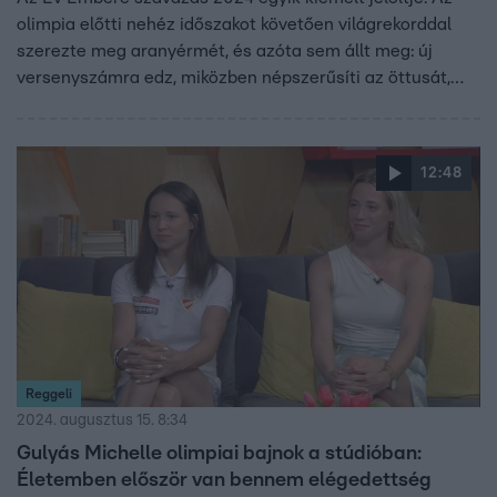
olimpia előtti nehéz időszakot követően világrekorddal
szerezte meg aranyérmét, és azóta sem állt meg: új
versenyszámra edz, miközben népszerűsíti az öttusát,
valamint kiberbiztonsági mesterképzését is folytatja.
Sikerének titka a mentális felkészültség és a
rendíthetetlen kitartás.
12:48
Reggeli
2024. augusztus 15. 8:34
Gulyás Michelle olimpiai bajnok a stúdióban:
Életemben először van bennem elégedettség