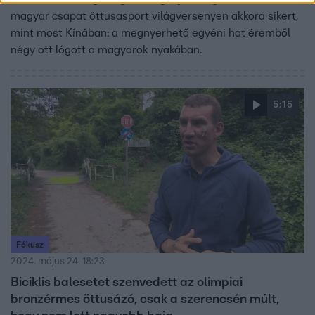
magyar csapat öttusasport világversenyen akkora sikert,
mint most Kínában: a megnyerhető egyéni hat éremből
négy ott lógott a magyarok nyakában.
5:15
Fókusz
2024. május 24. 18:23
Biciklis balesetet szenvedett az olimpiai
bronzérmes öttusázó, csak a szerencsén múlt,