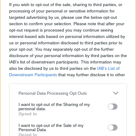
If you wish to opt-out of the sale, sharing to third parties, or
Sport
processing of your personal or sensitive information for
2024. augusztus 10. 17:43
targeted advertising by us, please use the below opt-out
Szép Balázs a 10., Bőhm Csaba a 13. öttusában
section to confirm your selection. Please note that after your
opt-out request is processed you may continue seeing
A csütörtöki körvívás meghatározta a két magyar
interest-based ads based on personal information utilized by
sportoló eredményét az utolsó olyan versenyen, melyen
us or personal information disclosed to third parties prior to
az öttusázók lóra ülhettek. Két napja Szép Balázs és
your opt-out. You may separately opt-out of the further
Bőhm Csaba is akkora hátrányba került, hogy a döntőben
disclosure of your personal information by third parties on the
- bár mindketten tudtak javítani - a pontszerzésre nem
IAB’s list of downstream participants. This information may
volt esélyük. A nők vasárnapi fináléját kedvezőbb
also be disclosed by us to third parties on the
IAB’s List of
Downstream Participants
that may further disclose it to other
pozícióból várja Gulyás Michelle és Guzi Blanka.
third parties.
Please note that this website/app uses one or more Google
Personal Data Processing Opt Outs
services and may gather and store information including but
not limited to your visit or usage behaviour. You may click to
I want to opt-out of the Sharing of my
personal data.
grant or deny consent to Google and its third-party tags to
Opted In
use your data for below specified purposes in below Google
consent section.
I want to opt-out of the Sale of my
Personal Data.
Opted In