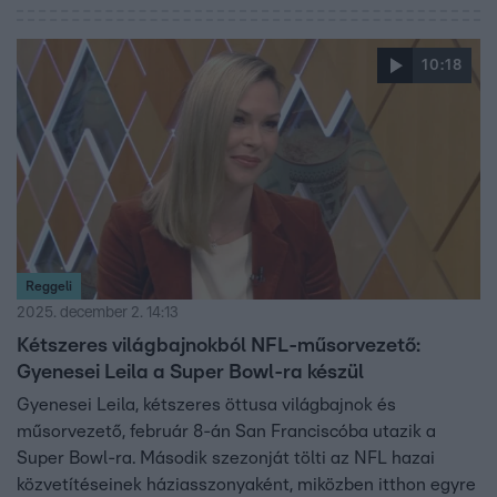
10:18
Reggeli
2025. december 2. 14:13
Kétszeres világbajnokból NFL-műsorvezető:
Gyenesei Leila a Super Bowl-ra készül
Gyenesei Leila, kétszeres öttusa világbajnok és
műsorvezető, február 8-án San Franciscóba utazik a
Super Bowl-ra. Második szezonját tölti az NFL hazai
közvetítéseinek háziasszonyaként, miközben itthon egyre