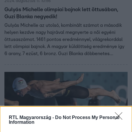
2024. augusztus 11. 10:56
Gulyás Michelle olimpiai bajnok lett öttusában,
Guzi Blanka negyedik!
Gulyás Michelle az utolsó, kombinált számot a második
helyen kezdve nagy hajrával megnyerte a női egyéni
öttusaszámot. 1461 pontos eredménnyel, világrekorddal
lett olimpiai bajnok. A magyar küldöttség eredménye így
6 arany, 7 ezüst, 6 bronz. Guzi Blanka döbbenetes
futással negyedik lett!
RTL Magyarország -
Do Not Process My Personal
Information