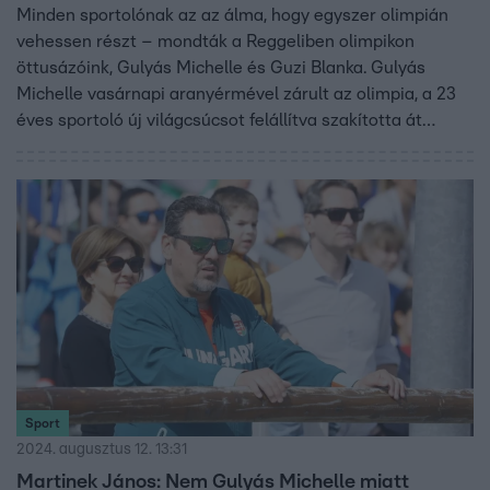
Minden sportolónak az az álma, hogy egyszer olimpián
vehessen részt – mondták a Reggeliben olimpikon
öttusázóink, Gulyás Michelle és Guzi Blanka. Gulyás
Michelle vasárnapi aranyérmével zárult az olimpia, a 23
éves sportoló új világcsúcsot felállítva szakította át
elsőként a célszalagot. A negyedik helyen befutó Guzi
Blanka már tud pozitívan nézni erre a helyezésre. A
lövészettel kombinált futást nála gyorsabban senki sem
tudta véghez vinni eddig a világon, így zárkózott fel a 13.
helyről. Mindkét öttusázónak hatalmas élmény volt, hogy
tizenötezren követték őket Párizsban.
Sport
2024. augusztus 12. 13:31
Martinek János: Nem Gulyás Michelle miatt