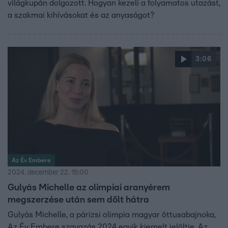
világkupán dolgozott. Hogyan kezeli a folyamatos utazást,
a szakmai kihívásokat és az anyaságot?
3:06
Az Év Embere
2024. december 22. 15:00
Gulyás Michelle az olimpiai aranyérem
megszerzése után sem dőlt hátra
Gulyás Michelle, a párizsi olimpia magyar öttusabajnoka,
Az Év Embere szavazás 2024 egyik kiemelt jelöltje. Az