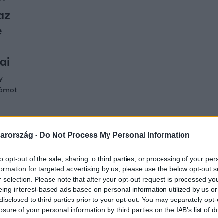
az
e
ai
y
zámot
arország -
Do Not Process My Personal Information
50
gyszer kihagyom, úgyse fogják kihúzni” – 
to opt-out of the sale, sharing to third parties, or processing of your per
okkal egy salgótarjáni férfi, pont most n
formation for targeted advertising by us, please use the below opt-out s
r selection. Please note that after your opt-out request is processed y
taival folytatott ultipartija, és ennek az lett a vége, hogy nem
eing interest-based ads based on personal information utilized by us or
disclosed to third parties prior to your opt-out. You may separately opt-
losure of your personal information by third parties on the IAB’s list of