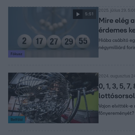
2025. július 29. 5:0
5:51
Mire elég 
érdemes ke
Hiába csábító eg
négymilliárd for
Fókusz
2024. augusztus 24
0, 1, 3, 5, 
lottósorso
Vajon elvitték-e
főnyereményét?
Belföld