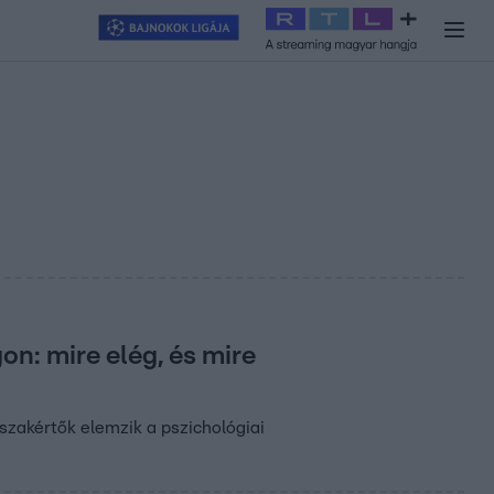
y
#
RTL+
#
Exek csatája 2026
#
Celeb vagyok, ments ki innen
#
H
n: mire elég, és mire
szakértők elemzik a pszichológiai