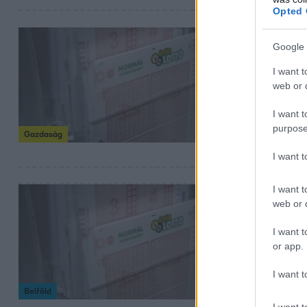
Opted 
2024. április 6. 18:
Google 
Kihúzták a
I want t
lottó 1 mil
web or d
érő számai
I want t
Aki behúzta az 1
purpose
Gazdaság
est, az már tutir
I want 
valamennyi pénz
I want t
2024. március 9. 19
web or d
Itt vannak 
I want t
négyes is eg
or app.
Elő a szelvények
I want t
Belföld
I want t