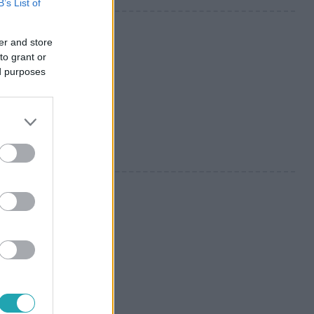
B’s List of
er and store
to grant or
ed purposes
ttó