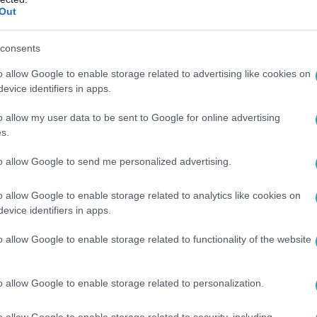
Out
00
consents
z ötös
o allow Google to enable storage related to advertising like cookies on
iárdot
evice identifiers in apps.
t
o allow my user data to be sent to Google for online advertising
-est és a 4-
s.
a nyert
to allow Google to send me personalized advertising.
t.
o allow Google to enable storage related to analytics like cookies on
:08
evice identifiers in apps.
az ötös lottó nyerőszámai, a
o allow Google to enable storage related to functionality of the website
ymillió felett fizet!
kel, mutatjuk az ötös lottó e heti nyerőszámait.
o allow Google to enable storage related to personalization.
o allow Google to enable storage related to security, including