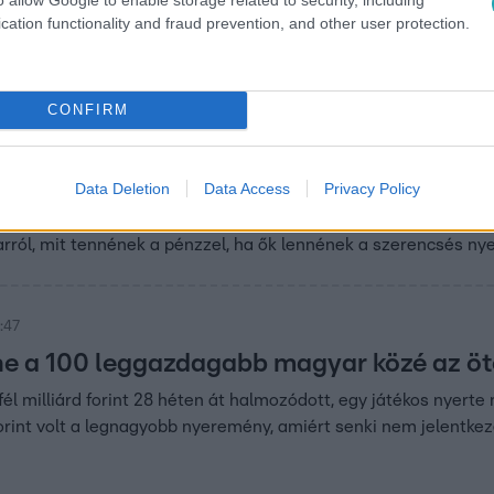
cation functionality and fraud prevention, and other user protection.
9:33
ikerrecept van” – ezt tanácsolja Balogh Pé
CONFIRM
reményét
 elvitte az ötös lottó rekordnyereményét, azaz több mint 6 mi
Data Deletion
Data Access
Privacy Policy
nnie, akire hirtelen ennyi pénz szakad. A Cápák között befekt
latt „el tud hussanni”, ha nem vigyázunk. Rajta kívül néhány hí
ról, mit tennének a pénzzel, ha ők lennének a szerencsés ny
:47
e a 100 leggazdagabb magyar közé az ötö
él milliárd forint 28 héten át halmozódott, egy játékos nyerte
forint volt a legnagyobb nyeremény, amiért senki nem jelentke