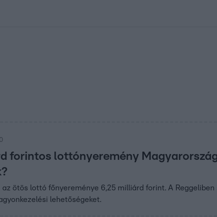
kolett
#
Időjárás
#
RTL műsor
#
Víz
#
Magyar Péter
#
Csillagjeg
00
árd forintos lottónyeremény Magyarországo
k?
z ötös lottó főnyereménye 6,25 milliárd forint. A Reggeliben 
agyonkezelési lehetőségeket.