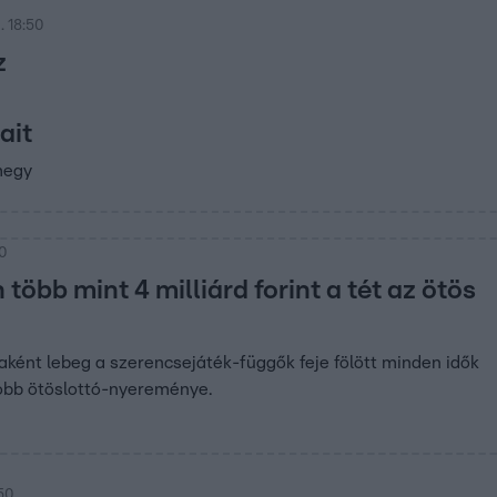
. 18:50
z
ait
megy
00
öbb mint 4 milliárd forint a tét az ötös
ként lebeg a szerencsejáték-függők feje fölött minden idők
obb ötöslottó-nyereménye.
:50