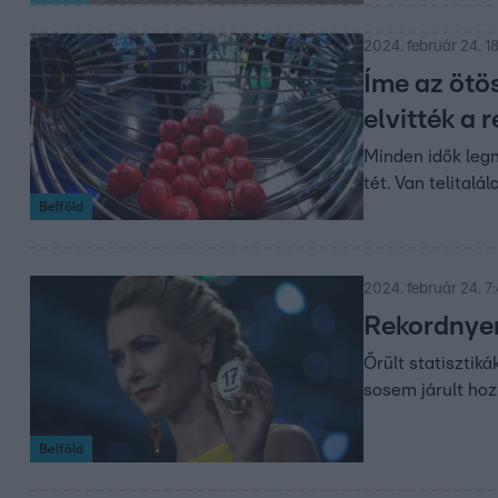
2024. február 24. 1
Íme az ötö
elvitték a
Minden idők leg
tét. Van telitalál
Belföld
2024. február 24. 7
Rekordnyer
Őrült statisztik
sosem járult ho
Belföld