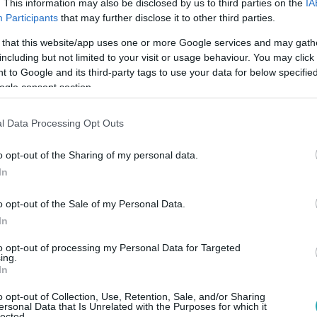
. This information may also be disclosed by us to third parties on the
IA
Participants
that may further disclose it to other third parties.
32
az
 that this website/app uses one or more Google services and may gath
including but not limited to your visit or usage behaviour. You may click 
 to Google and its third-party tags to use your data for below specifi
ogle consent section.
ai
kel,
l Data Processing Opt Outs
tös lottó
ámai!
o opt-out of the Sharing of my personal data.
In
o opt-out of the Sale of my Personal Data.
In
álasztási lázban elfeledkezzen az ötös lo
ól! Íme az eheti nyerőszámok
to opt-out of processing my Personal Data for Targeted
ing.
In
yereményt, biztos jobb kedvvel ikszel majd holnap!
o opt-out of Collection, Use, Retention, Sale, and/or Sharing
ersonal Data that Is Unrelated with the Purposes for which it
lected.