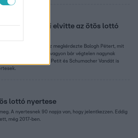
ter annak, aki elvitte az ötös lottó
lliárd forintot. A Fókusz megkérdezte Balogh Pétert, mit
etője szerint egy ilyen vagyon bár végtelen nagynak
rességet, köztük Tihanyi Petit és Schumacher Vandát is
ertesek.
s lottó nyertese
 meg. A nyertesnek 90 napja van, hogy jelentkezzen. Eddig
zett, még 2017-ben.