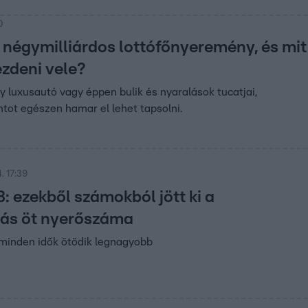
0
a négymilliárdos lottófőnyeremény, és mit
zdeni vele?
y luxusautó vagy éppen bulik és nyaralások tucatjai,
intot egészen hamar el lehet tapsolni.
. 17:39
7, 8: ezekből számokból jött ki a
lás öt nyerőszáma
 minden idők ötödik legnagyobb