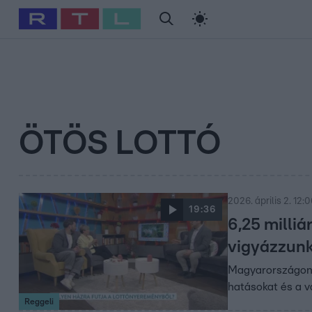
#
Babits Marcella
#
Szellő István
#
Most Wanted
#
Gallusz Ni
ÖTÖS LOTTÓ
2026. április 2. 12:
19:36
6,25 milli
vigyázzun
Magyarországon a
hatásokat és a v
Reggeli