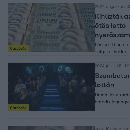
2024. augusztus 10
Kihúzták a
ötös lottó
nyerőszám
Lássuk, ki nem 
Gazdaság
dolgozni hétfőn.
2024. július 25. 11:
Szombaton t
lottón
Damoklész kardja
hatodik legnagy
Gazdaság
2024. június 29. 18