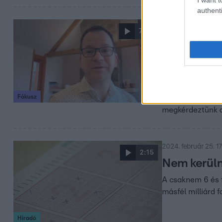
authenti
2024. február 26. 1
7:40
„Egyetlen s
rekordnye
Szombaton valaki
érdemes annak te
Fókusz
tűnhet, pár év a
megkérdeztünk ar
2024. február 25. 17
2:15
Nem kerüln
A csaknem 6 és f
másfél milliárd 
Híradó