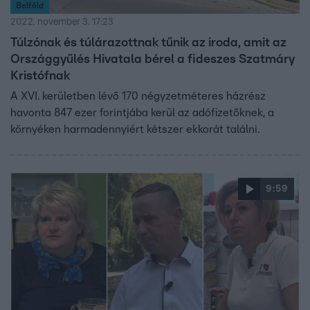
Belföld
2022. november 3. 17:23
Túlzónak és túlárazottnak tűnik az iroda, amit az
Országgyűlés Hivatala bérel a fideszes Szatmáry
Kristófnak
A XVI. kerületben lévő 170 négyzetméteres házrész
havonta 847 ezer forintjába kerül az adófizetőknek, a
környéken harmadennyiért kétszer ekkorát találni.
9:59