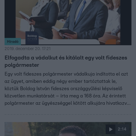
Híradó
2019. december 20. 17:21
Elfogadta a vádalkut és kitálalt egy volt fideszes
polgármester
Egy volt fideszes polgármester vádalkuja indította el azt
az ügyet, amiben eddig négy ember tartóztattak le,
köztük Boldog István fideszes országgyűlési képviselő
közvetlen munkatársát – írta meg a 168 óra. Az érintett
polgármester az ügyészséggel kötött alkujára hivatkozva
nem árult el részleteket, de szerinte nélküle is lenne –
idézem – Boldog-ügy. Az ügyészég nem reagált.
2:14