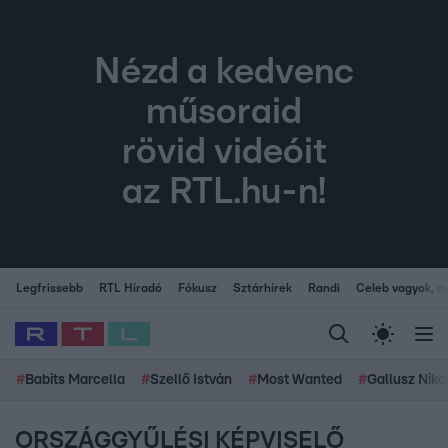
Nézd a kedvenc
műsoraid
rövid videóit
az RTL.hu-n!
Legfrissebb
RTL Híradó
Fókusz
Sztárhírek
Randi
Celeb vagyok, me
#
Babits Marcella
#
Szellő István
#
Most Wanted
#
Gallusz Niko
ORSZÁGGYŰLÉSI KÉPVISELŐ