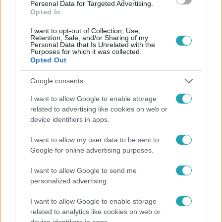
Personal Data for Targeted Advertising.
Opted In
I want to opt-out of Collection, Use,
Retention, Sale, and/or Sharing of my
Personal Data that Is Unrelated with the
Belföld
Purposes for which it was collected.
Opted Out
2022. január 3. 13:05
Bruttó 200 ezer forinttal nőhet Kövér László
Google consents
fizetése márciustól
I want to allow Google to enable storage
A képviselők fizetése 75 ezer forinttal nőhet, az alapbér
related to advertising like cookies on web or
így elérheti a bruttó 1,3 millió forintot.
device identifiers in apps.
I want to allow my user data to be sent to
Google for online advertising purposes.
I want to allow Google to send me
personalized advertising.
I want to allow Google to enable storage
related to analytics like cookies on web or
device identifiers in apps.