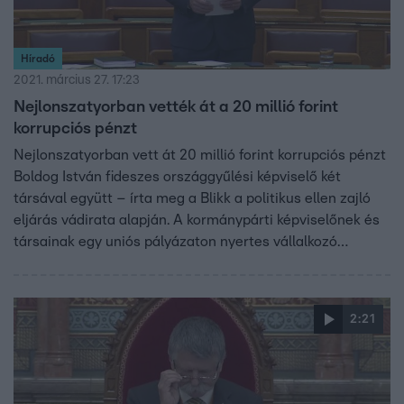
Híradó
2021. március 27. 17:23
Nejlonszatyorban vették át a 20 millió forint
korrupciós pénzt
Nejlonszatyorban vett át 20 millió forint korrupciós pénzt
Boldog István fideszes országgyűlési képviselő két
társával együtt – írta meg a Blikk a politikus ellen zajló
eljárás vádirata alapján. A kormánypárti képviselőnek és
társainak egy uniós pályázaton nyertes vállalkozó
osztotta vissza a 20 milliót, amit viszont a rendőrök végig
követtek. Boldog Istvánt szombaton hiába kerestük.
Hadházy Ákos szerint a képviselőt már rég le kellett volna
2:21
tartóztatni.