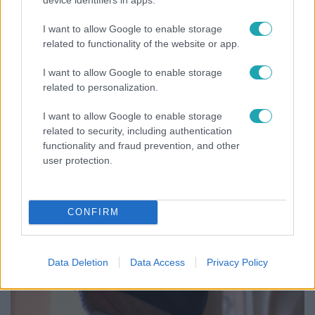
I want to allow Google to enable storage
related to functionality of the website or app.
Belföld
2021. december 22. 18:56
I want to allow Google to enable storage
Fideszes nápolyit kaptak nógrádi roma családok
related to personalization.
Több száz vödör nápolyi, Balla Mihály képviselő
I want to allow Google to enable storage
arcképével, Fidesz pártlogóval felmatricázva –
related to security, including authentication
balassagyarmati roma családok kaptak ilyen
functionality and fraud prevention, and other
pártadományt a múlt héten.
user protection.
2:09
CONFIRM
Data Deletion
Data Access
Privacy Policy