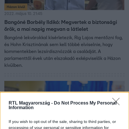
Házon kívül
2022. május 10. 21:45
Bangóné Borbély Ildikó: Megvertek a biztonsági
őrök, a mai napig megvan a látlelet
Bangóné lekvárokkal kísérletezik, Rig Lajos mentőzni fog,
és Hohn Krisztinának sem kell többé elviselnie, hogy
kommentekben lezsírdisznózzák a családját. A
parlamenttől évek után elszakadó exképviselők a Házon
kívülben.
RTL Magyarország -
Do Not Process My Personal
Information
If you wish to opt-out of the sale, sharing to third parties, or
processing of your personal or sensitive information for