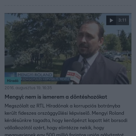
uniós pénzt, 10 millió forintot. Hadházy Ákos szerint nem
véletlenül kapott egy képviselő fia ennyi pénzt.
3:11
Híradó
2016. augusztus 19. 16:35
Mengyi: nem is ismerem a döntéshozókat
Megszólalt az RTL Híradónak a korrupciós botrányba
került fideszes országgyűlési képviselő. Mengyi Roland
kérdésünkre tagadta, hogy kenőpénzt kapott két borsodi
vállalkozótól azért, hogy elintézze nekik, hogy
megnyerjenek egy 500 millió forintos uniós pályázatot. A