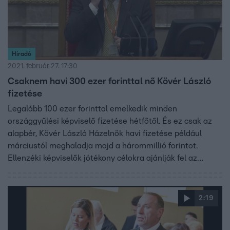
Híradó
2021. február 27. 17:30
Csaknem havi 300 ezer forinttal nő Kövér László
fizetése
Legalább 100 ezer forinttal emelkedik minden
országgyűlési képviselő fizetése hétfőtől. És ez csak az
alapbér, Kövér László Házelnök havi fizetése például
márciustól meghaladja majd a hárommillió forintot.
Ellenzéki képviselők jótékony célokra ajánlják fel az
emelést, és ugyanezt kérik a kormánypártoktól is. A
Fidesz szerint képviselőik rendszeresen jótékonykodnak.
2:19