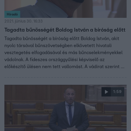
Híradó
2021. június 30. 16:33
Tagadta bűnösségét Boldog István a bíróság előtt
Tagadta bűnösségét a bíróság előtt Boldog István, akit
nyolc társával bűnszövetségben elkövetett hivatali
vesztegetés elfogadásával és más bűncselekményekkel
vádolnak. A fideszes országgyűlési képviselő az
előkészítő ülésen nem tett vallomást. A vádirat szerint a
politikus befolyásával visszaélve a választókerületében
uniós fejlesztési pályázatok eredményeit befolyásolta,
majd elérték a kivitelezők irányított kiválasztását is,
1:59
akiktől több esetben visszaosztást is kértek. Az
ügyészség hat év börtönbüntetést kért a fideszes
képviselőre.