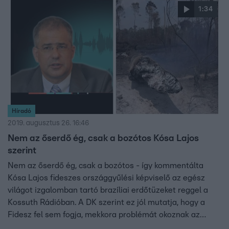
Magyarországon született és magyarnak is érzi magát.
1:34
Az ilyen kijelentések pedig nem elsősorban neki ártanak,
hanem a nemzeti egységnek.
Híradó
2019. augusztus 26. 16:46
Nem az őserdő ég, csak a bozótos Kósa Lajos
szerint
Nem az őserdő ég, csak a bozótos - így kommentálta
Kósa Lajos fideszes országgyűlési képviselő az egész
világot izgalomban tartó brazíliai erdőtüzeket reggel a
Kossuth Rádióban. A DK szerint ez jól mutatja, hogy a
Fidesz fel sem fogja, mekkora problémát okoznak az
amazonasi tüzek a világnak.