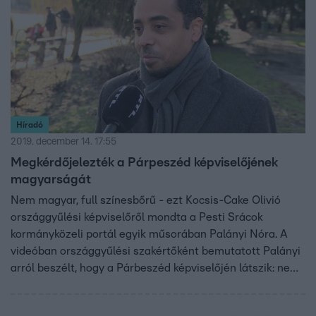
Híradó
2019. december 14. 17:55
Megkérdőjelezték a Párpeszéd képviselőjének
magyarságát
Nem magyar, full színesbőrű - ezt Kocsis-Cake Olivió
országgyűlési képviselőről mondta a Pesti Srácok
kormányközeli portál egyik műsorában Palányi Nóra. A
videóban országgyűlési szakértőként bemutatott Palányi
arról beszélt, hogy a Párbeszéd képviselőjén látszik: nem
magyar származású, hiába vannak meg a papírjai. Kocsis-
Cake Olivió az RTL Híradónak azt mondta: ő