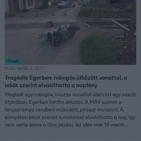
Híradó
2024. április 2. 16:37
Tragédia Egerben: robogós ütközött vonattal, a
lakók szerint elvakíthatta a napfény
Meghalt egy robogós, miután vonattal ütközött egy vasúti
átjáróban, Egerben hétfőn délután. A MÁV szerint a
fénysorompó rendben működött, pirosat mutatott. A
környéken lakók szerint a motorost elvakíthatta a nap, így
nem vette észre a tilos jelzést. Az idén már 16 vasúti
átjárós baleset történt az országban, és ez volt az első
halálos.