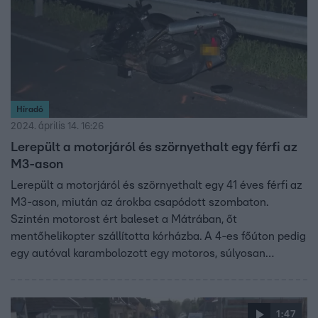
Híradó
2024. április 14. 16:26
Lerepült a motorjáról és szörnyethalt egy férfi az
M3-ason
Lerepült a motorjáról és szörnyethalt egy 41 éves férfi az
M3-ason, miután az árokba csapódott szombaton.
Szintén motorost ért baleset a Mátrában, őt
mentőhelikopter szállította kórházba. A 4-es főúton pedig
egy autóval karambolozott egy motoros, súlyosan
megsérült.
1:47