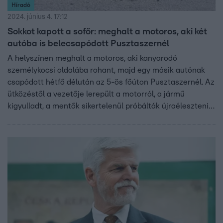
Híradó
2024. június 4. 17:12
Sokkot kapott a sofőr: meghalt a motoros, aki két
autóba is belecsapódott Pusztaszernél
A helyszínen meghalt a motoros, aki kanyarodó
személykocsi oldalába rohant, majd egy másik autónak
csapódott hétfő délután az 5-ös főúton Pusztaszernél. Az
ütközéstől a vezetője lerepült a motorról, a jármű
kigyulladt, a mentők sikertelenül próbálták újraéleszteni a
középkorú férfit. Más nem sérült meg, a rendőrök
vizsgálják, hogy mi okozta a tragikus balesetet.