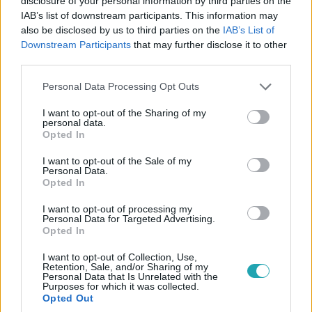
disclosure of your personal information by third parties on the
2025. június 15. 18:00
IAB’s list of downstream participants. This information may
also be disclosed by us to third parties on the
IAB’s List of
Egy motoros tragédia története a 21-es úton
Downstream Participants
that may further disclose it to other
Egy motoros végzetes balesete után barátai visszatérnek
third parties.
a helyszínre, hogy megértsék, mi történt a 21-es úton.
Please note that this website/app uses one or more Google
Personal Data Processing Opt Outs
services and may gather and store information including but
not limited to your visit or usage behaviour. You may click to
I want to opt-out of the Sharing of my
personal data.
grant or deny consent to Google and its third-party tags to
4:50
Opted In
use your data for below specified purposes in below Google
consent section.
I want to opt-out of the Sale of my
Personal Data.
Opted In
I want to opt-out of processing my
Personal Data for Targeted Advertising.
Opted In
I want to opt-out of Collection, Use,
Retention, Sale, and/or Sharing of my
Reggeli
Personal Data that Is Unrelated with the
2025. április 7. 18:15
Purposes for which it was collected.
Opted Out
Motoros szezon 2025: így készülj fel biztonságosan