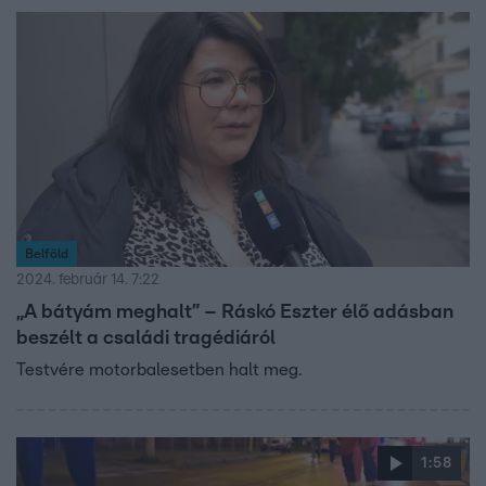
Belföld
2024. február 14. 7:22
„A bátyám meghalt” – Ráskó Eszter élő adásban
beszélt a családi tragédiáról
Testvére motorbalesetben halt meg.
1:58