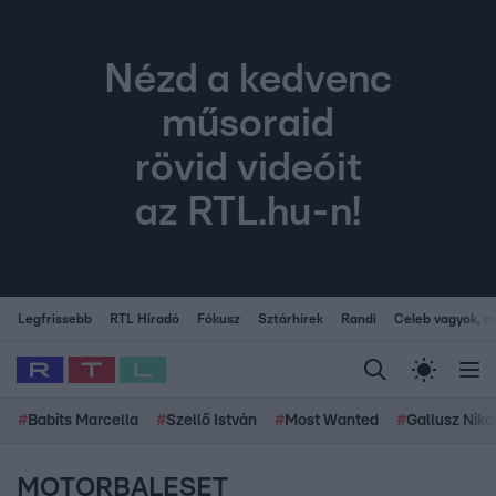
Nézd a kedvenc
műsoraid
rövid videóit
az RTL.hu-n!
Legfrissebb
RTL Híradó
Fókusz
Sztárhírek
Randi
Celeb vagyok, me
#
Babits Marcella
#
Szellő István
#
Most Wanted
#
Gallusz Niko
MOTORBALESET