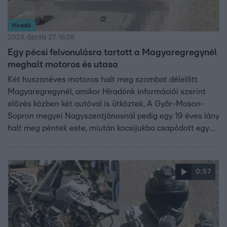
Híradó
2024. április 27. 16:38
Egy pécsi felvonulásra tartott a Magyaregregynél
meghalt motoros és utasa
Két huszonéves motoros halt meg szombat délelőtt
Magyaregregynél, amikor Híradónk információi szerint
előzés közben két autóval is ütköztek. A Győr-Moson-
Sopron megyei Nagyszentjánosnál pedig egy 19 éves lány
halt meg péntek este, miután kocsijukba csapódott egy
előzésben lévő autó.
0:57