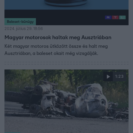
Baleset-bűnügy
2024. július 29. 18:56
Magyar motorosok haltak meg Ausztriában
Két magyar motoros ütközött össze és halt meg
Ausztriában, a baleset okait még vizsgálják.
1:23