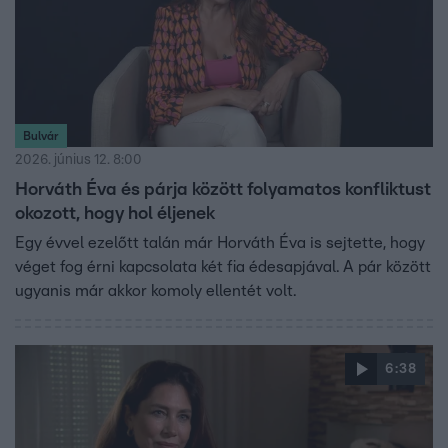
Bulvár
2026. június 12. 8:00
Horváth Éva és párja között folyamatos konfliktust
okozott, hogy hol éljenek
Egy évvel ezelőtt talán már Horváth Éva is sejtette, hogy
véget fog érni kapcsolata két fia édesapjával. A pár között
ugyanis már akkor komoly ellentét volt.
6:38