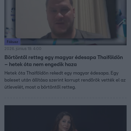
Fókusz
2026. június 19. 4:00
Börtöntől retteg egy magyar édesapa Thaiföldön
– hetek óta nem engedik haza
Hetek óta Thaiföldön rekedt egy magyar édesapa. Egy
baleset után állítása szerint korrupt rendőrök vették el az
útlevelét, most a börtöntől retteg.