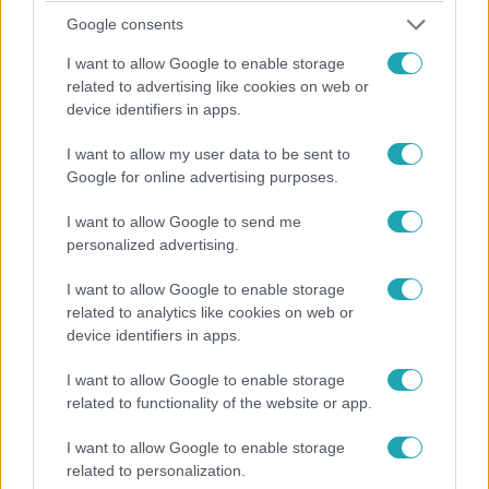
a tavaszra!
Google consents
Tavaszi napsütés, újra előkerülnek a motorok – de vajon
I want to allow Google to enable storage
tudjuk, mit kell tenni baj esetén? Bognár Péter, az X-aid
related to advertising like cookies on web or
Biker Egyesület elnöke szerint nem árt frissíteni
device identifiers in apps.
elsősegély ismereteket, mert a gyors segítség életet
menthet. A motoros szezon kezdetén gyakoriak a
I want to allow my user data to be sent to
Google for online advertising purposes.
balesetek, és ezek könnyen végzetesek lehetnek.
I want to allow Google to send me
11:14
personalized advertising.
I want to allow Google to enable storage
related to analytics like cookies on web or
device identifiers in apps.
I want to allow Google to enable storage
related to functionality of the website or app.
I want to allow Google to enable storage
Fókusz
related to personalization.
2025. február 6. 11:13