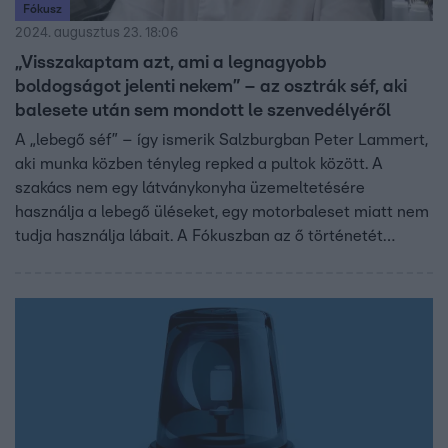
Fókusz
2024. augusztus 23. 18:06
„Visszakaptam azt, ami a legnagyobb
boldogságot jelenti nekem” – az osztrák séf, aki
balesete után sem mondott le szenvedélyéről
A „lebegő séf” – így ismerik Salzburgban Peter Lammert,
aki munka közben tényleg repked a pultok között. A
szakács nem egy látványkonyha üzemeltetésére
használja a lebegő üléseket, egy motorbaleset miatt nem
tudja használja lábait. A Fókuszban az ő történetét
mutattuk be.