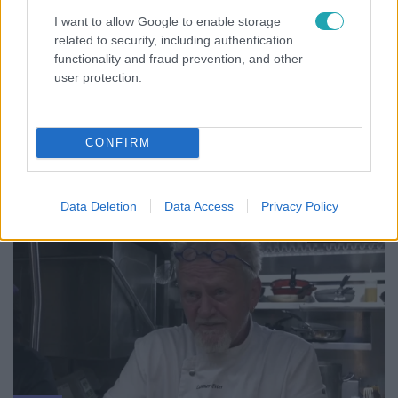
Tichi Ákos motorbalesetben vesztette el lábait,
I want to allow Google to enable storage
related to security, including authentication
most újra szembe nézett a múlttal
functionality and fraud prevention, and other
Három évvel ezelőtt egy szerpentinen történt baleset
user protection.
következtében Tichi Ákos elveszítette a lábait, mégis
képes volt újra felépíteni az életét. A története nemcsak a
fizikai, hanem a mentális küzdelemről is szól: az
CONFIRM
újrakezdésről, a kitartásról és az önmagával való
megbékélésről. Most, évekkel később, a Fókusz kamerái
kíséretében visszatért a helyszínre, hogy szembenézzen
Data Deletion
Data Access
Privacy Policy
a múlttal és megossza tapasztalatait másokkal.
4:38