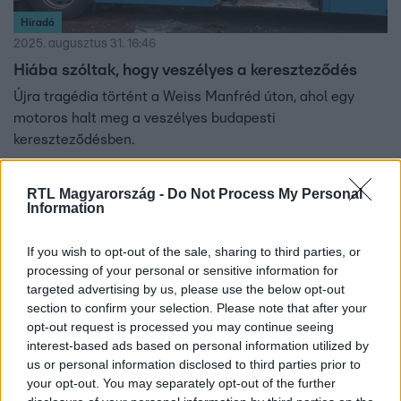
Híradó
2025. augusztus 31. 16:46
Hiába szóltak, hogy veszélyes a kereszteződés
Újra tragédia történt a Weiss Manfréd úton, ahol egy
motoros halt meg a veszélyes budapesti
kereszteződésben.
RTL Magyarország -
Do Not Process My Personal
Information
10:10
If you wish to opt-out of the sale, sharing to third parties, or
processing of your personal or sensitive information for
targeted advertising by us, please use the below opt-out
section to confirm your selection. Please note that after your
opt-out request is processed you may continue seeing
interest-based ads based on personal information utilized by
us or personal information disclosed to third parties prior to
your opt-out. You may separately opt-out of the further
Házon kívül