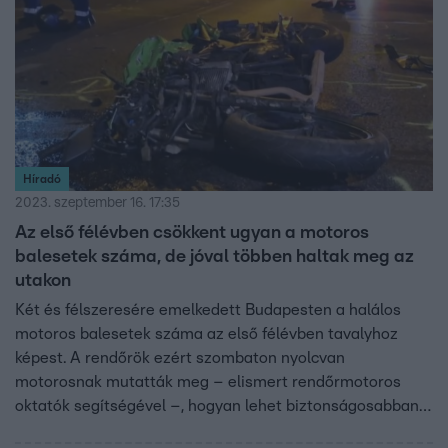
Híradó
2023. szeptember 16. 17:35
Az első félévben csökkent ugyan a motoros
balesetek száma, de jóval többen haltak meg az
utakon
Két és félszeresére emelkedett Budapesten a halálos
motoros balesetek száma az első félévben tavalyhoz
képest. A rendőrök ezért szombaton nyolcvan
motorosnak mutatták meg – elismert rendőrmotoros
oktatók segítségével –, hogyan lehet biztonságosabban
vezetni. A rendőrök szerint a náluk tanultak életet