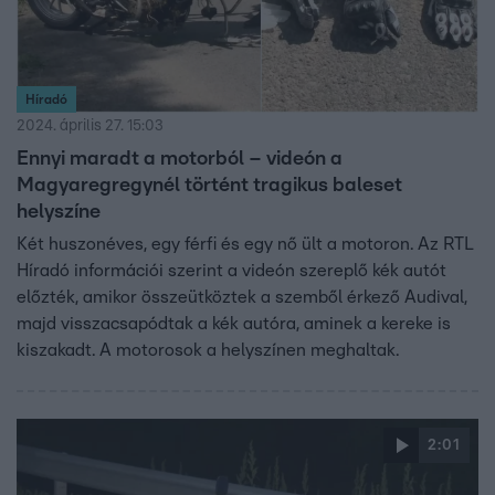
Híradó
2024. április 27. 15:03
Ennyi maradt a motorból – videón a
Magyaregregynél történt tragikus baleset
helyszíne
Két huszonéves, egy férfi és egy nő ült a motoron. Az RTL
Híradó információi szerint a videón szereplő kék autót
előzték, amikor összeütköztek a szemből érkező Audival,
majd visszacsapódtak a kék autóra, aminek a kereke is
kiszakadt. A motorosok a helyszínen meghaltak.
2:01