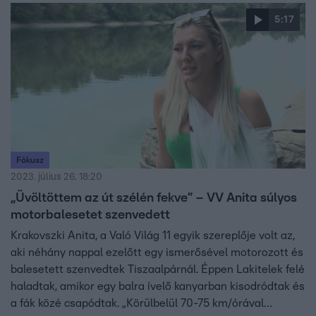
5:17
Fókusz
2023. július 26. 18:20
„Üvöltöttem az út szélén fekve” – VV Anita súlyos
motorbalesetet szenvedett
Krakovszki Anita, a Való Világ 11 egyik szereplője volt az,
aki néhány nappal ezelőtt egy ismerősével motorozott és
balesetett szenvedtek Tiszaalpárnál. Éppen Lakitelek felé
haladtak, amikor egy balra ívelő kanyarban kisodródtak és
a fák közé csapódtak. „Körülbelül 70-75 km/órával