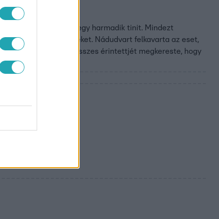
rsukat?
ány aláz és kínoz meg egy harmadik tinit. Mindezt
adó bemutatta a történteket. Nádudvart felkavarta az eset,
ült Szilvia a történet összes érintettjét megkereste, hogy
 amit
?