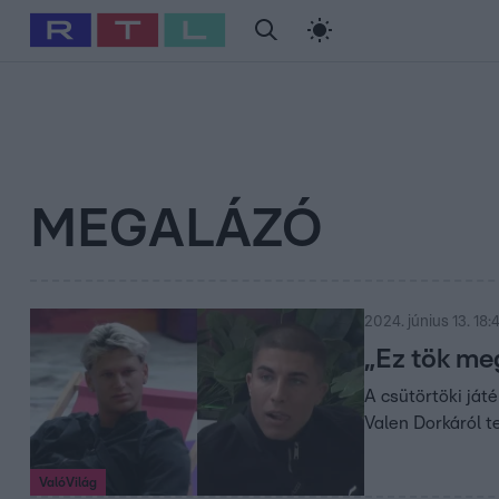
#
Babits Marcella
#
Szellő István
#
Most Wanted
#
Gallusz Ni
MEGALÁZÓ
2024. június 13. 18:
„Ez tök me
A csütörtöki ját
Valen Dorkáról t
ValóVilág