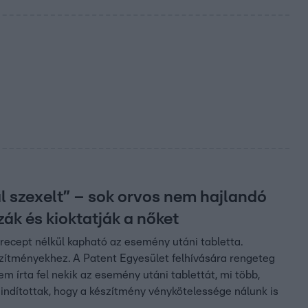
l szexelt” – sok orvos nem hajlandó
zák és kioktatják a nőket
ecept nélkül kapható az esemény utáni tabletta.
szítményekhez. A Patent Egyesület felhívására rengeteg
m írta fel nekik az esemény utáni tablettát, mi több,
t indítottak, hogy a készítmény vénykötelessége nálunk is