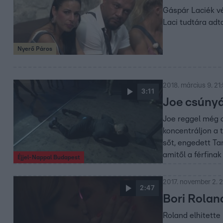
Gáspár Laciék vé
Laci tudtára adt
Nyerő Páros
2018. március 9. 21
3:11
Joe csúnyá
Joe reggel még o
koncentráljon a 
sőt, engedett Ta
amitől a férfina
Éjjel-Nappal Budapest
2017. november 2. 2
2:47
Bori Rolan
Roland elhitette