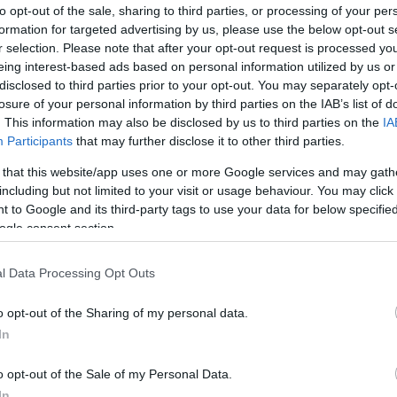
to opt-out of the sale, sharing to third parties, or processing of your per
formation for targeted advertising by us, please use the below opt-out s
6
r selection. Please note that after your opt-out request is processed y
ak éreztem” – Gerinél elszakadt a cérna 
eing interest-based ads based on personal information utilized by us or
disclosed to third parties prior to your opt-out. You may separately opt-
patának egy kedves szava sem volt hozzá az első feladat alatt
losure of your personal information by third parties on the IAB’s list of
elemét csak kritizálni tudták.
. This information may also be disclosed by us to third parties on the
IA
Participants
that may further disclose it to other third parties.
 that this website/app uses one or more Google services and may gath
including but not limited to your visit or usage behaviour. You may click 
 to Google and its third-party tags to use your data for below specifi
ogle consent section.
 22:20
m ki az öltözőből, hogy most meghalok!” 
l Data Processing Opt Outs
o opt-out of the Sharing of my personal data.
orvezetője gyerekként rengeteg bántást kapott a testalkata 
In
en sportoljon és jó formában legyen.
o opt-out of the Sale of my Personal Data.
In