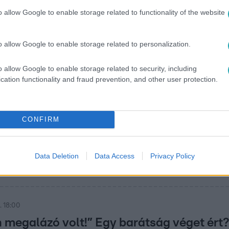
inik: miért kínozták élvezettel 16 éves tá
o allow Google to enable storage related to functionality of the website
videót juttatott el valaki nemrég az RTL-nek: két tizenéves l
tolták is, de az igazi botrány akkor tört ki, amikor az RTL Hír
o allow Google to enable storage related to personalization.
 arra a magyarázatot, hogy mindez, hogy fordulhatott elő. Serd
etett idáig.
o allow Google to enable storage related to security, including
cation functionality and fraud prevention, and other user protection.
. 9:54
axis-történet: Földes Eszter kiakadt!
CONFIRM
orú és egyben felháborító történetet osztott meg követőivel,
pró kutyájával kellett átélnie.
Data Deletion
Data Access
Privacy Policy
. 18:00
 megalázó volt!” Egy barátság véget ért