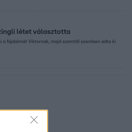
ingli létet választotta
i a fájdalmát Viktornak, majd szemtől szemben adta ki