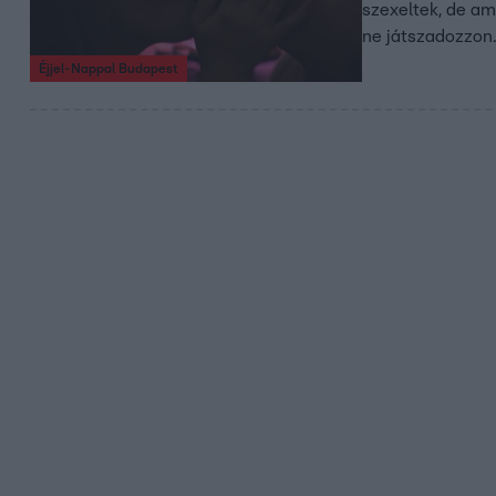
szexeltek, de am
ne játszadozzon.
Éjjel-Nappal Budapest