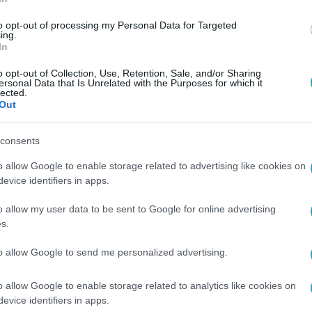
:00
 és Zozó barátságának! Olyat tett a srác,
to opt-out of processing my Personal Data for Targeted
ing.
leg elvágta magát!
In
lyzetbe hozta Laurát egész Makkosszállás előtt, ezért a lány
o opt-out of Collection, Use, Retention, Sale, and/or Sharing
ersonal Data that Is Unrelated with the Purposes for which it
pcsolatot Bárányék fiával.
lected.
Out
consents
40
o allow Google to enable storage related to advertising like cookies on
 mindenki szerint túllőtt a célon
evice identifiers in apps.
nit, amit Lutz, Vitya és Zita nem értékeltek… Ha a
o allow my user data to be sent to Google for online advertising
y kíváncsi, akkor kattints ide!
s.
to allow Google to send me personalized advertising.
o allow Google to enable storage related to analytics like cookies on
evice identifiers in apps.
2:15