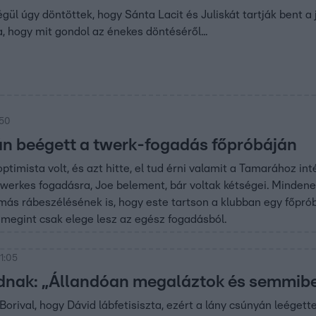
gül úgy döntöttek, hogy Sánta Lacit és Juliskát tartják bent 
a, hogy mit gondol az énekes döntéséről...
:50
n beégett a twerk-fogadás főpróbáján
ptimista volt, és azt hitte, el tud érni valamit a Tamarához in
twerkes fogadásra, Joe belement, bár voltak kétségei. Mindene
más rábeszélésének is, hogy este tartson a klubban egy főpróbá
k megint csak elege lesz az egész fogadásból.
1:05
dnak: „Állandóan megaláztok és semmib
 Borival, hogy Dávid lábfetisiszta, ezért a lány csúnyán leéget