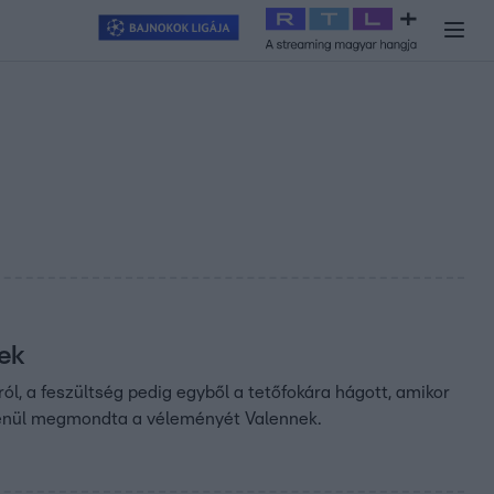
y
#
RTL+
#
Exek csatája 2026
#
Celeb vagyok, ments ki innen
#
H
ek
ól, a feszültség pedig egyből a tetőfokára hágott, amikor
etlenül megmondta a véleményét Valennek.