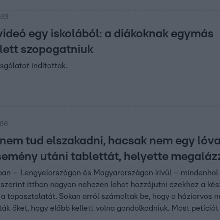
:33
videó egy iskolából: a diákoknak egymás
llett szopogatniuk
sgálatot indítottak.
:06
 nem tud elszakadni, hacsak nem egy lóva
esemény utáni tablettát, helyette megaláz
ban – Lengyelországon és Magyarországon kívül – mindenhol r
szerint itthon nagyon nehezen lehet hozzájutni ezekhez a ké
a tapasztalatát. Sokan arról számoltak be, hogy a háziorvos ne
ták őket, hogy előbb kellett volna gondolkodniuk. Most petíció