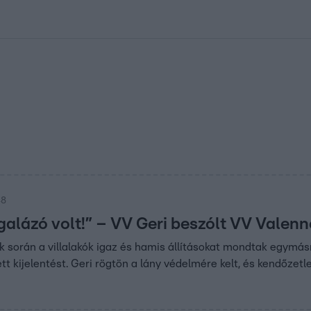
kolett
#
Időjárás
#
RTL műsor
#
Víz
#
Magyar Péter
#
Csillagjeg
48
galázó volt!” – VV Geri beszólt VV Valenn
ék során a villalakók igaz és hamis állításokat mondtak egymásr
ett kijelentést. Geri rögtön a lány védelmére kelt, és kendőz