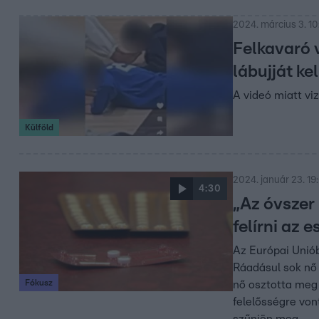
2024. március 3. 10
Felkavaró 
lábujját ke
A videó miatt viz
Külföld
2024. január 23. 19
4:30
„Az óvszer
felírni az 
Az Európai Unió
Ráadásul sok nő 
Fókusz
nő osztotta meg 
felelősségre von