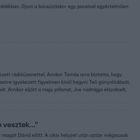
a játékban. Gjoni a búcsúzáskor egy pacsival egyértelműen
tézett rádióüzenettel. Amikor Tamás arra bíztatta, hogy
setre igyekezett figyelmen kívül hagyni Teó gúnyolódását,
t. Amikor eljött a nagy pillanat, Joe nadrágja elszakadt,
e vesztek…”
te magát Dávid előtt. A cikis helyzet után aztán mégiscsak