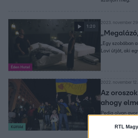
szűnjön meg.
2023. november 29
1:20
„Megalázó, 
„Egy szobában al
Lovi útját, aki e
Éden Hotel
2022. november 12.
Az oroszok
ahogy elm
Pedig olyan gyo
hagyták a sérült
RTL Magy
Külföld