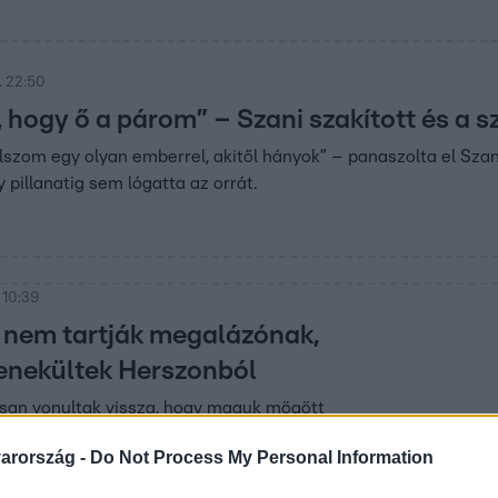
. 22:50
hogy ő a párom” – Szani szakított és a sz
szom egy olyan emberrel, akitől hányok” – panaszolta el Szan
gy pillanatig sem lógatta az orrát.
 10:39
 nem tartják megalázónak,
enekültek Herszonból
rsan vonultak vissza, hogy maguk mögött
eket.
arország -
Do Not Process My Personal Information