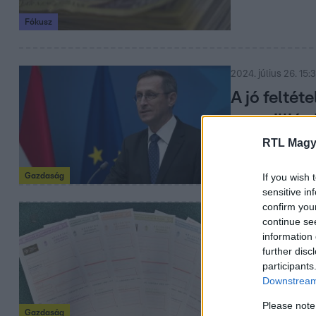
Fókusz
2024. július 26. 15:
A jó feltét
egymilliárd
RTL Magy
Varga Mihály sze
hitelfelvételről.
Gazdaság
If you wish 
sensitive in
confirm you
2024. január 20. 19
continue se
Eltűnt egy 
information 
further disc
kötvény a 
participants
De gyorsan megl
Downstream 
Please note
Gazdaság