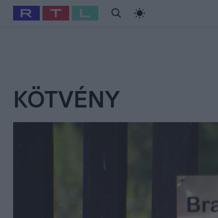
#
Babits Marcella
#
Szellő István
#
Most Wanted
#
Gallusz Ni
KÖTVÉNY