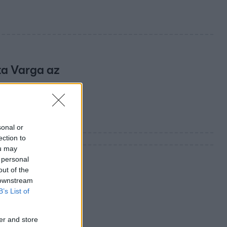
ta Varga az
 Kínával a
sonal or
ection to
ou may
 personal
out of the
 downstream
B’s List of
er and store