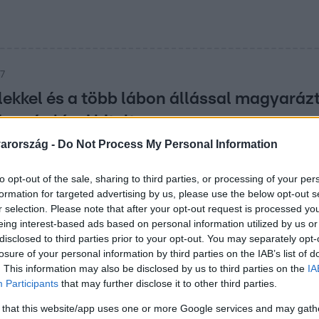
37
elekkel és a több lábon állással magyaráz
 eurós kínai hitelt
arország -
Do Not Process My Personal Information
rint a piaci feltételeknél kedvezőbb árazásban állapodtak meg
 Ősszel pedig jön a Szamuráj-kötvény.
to opt-out of the sale, sharing to third parties, or processing of your per
formation for targeted advertising by us, please use the below opt-out s
r selection. Please note that after your opt-out request is processed y
:25
eing interest-based ads based on personal information utilized by us or
kifejezetten jól kamatozó
disclosed to third parties prior to your opt-out. You may separately opt-
losure of your personal information by third parties on the IAB’s list of
lakossági számlákról
. This information may also be disclosed by us to third parties on the
IA
ett.
Participants
that may further disclose it to other third parties.
 that this website/app uses one or more Google services and may gath