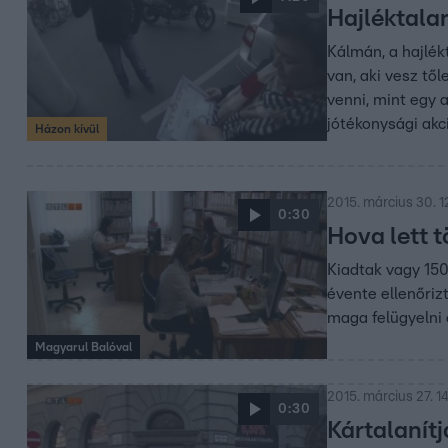
Hajléktala
Kálmán, a hajlékt
van, aki vesz tő
venni, mint egy 
jótékonysági akc
Házon kívül
2015. március 30. 1
0:30
Hova lett t
Kiadtak vagy 150
évente ellenőriz
maga felügyelni
Magyarul Balóval
2015. március 27. 1
0:30
Kártalanít