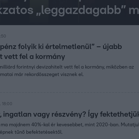
okzatos „leggazdagabb” 
7:50
énz folyik ki értelmetlenül” – újabb
t vett fel a kormány
lliárd forintnyi devizahitelt vett fel a kormány, miközben az
matai már rekordösszeget visznek el.
. 18:00
, ingatlan vagy részvény? Így fektethetj
 ma majdnem 40%-kal ér kevesebbet, mint 2020-ban. Mutatjuk,
zépnek tűnő befektetésektől.