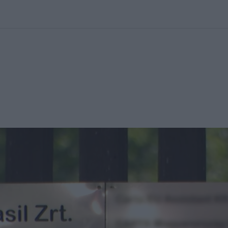
kolett
#
Időjárás
#
RTL műsor
#
Víz
#
Magyar Péter
#
Csillagjeg