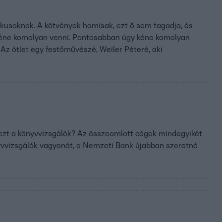
itikusoknak. A kötvények hamisak, ezt ő sem tagadja, és
nem kéne komolyan venni. Pontosabban úgy kéne komolyan
. Az ötlet egy festőművészé, Weiler Péteré, aki
ndezt a könyvvizsgálók? Az összeomlott cégek mindegyikét
nyvvizsgálók vagyonát, a Nemzeti Bank újabban szeretné