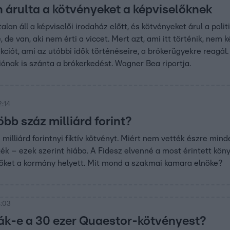
n árulta a kötvényeket a képviselőknek
alan áll a képviselői irodaház előtt, és kötvényeket árul a pol
le, de van, aki nem érti a viccet. Mert azt, ami itt történik, 
akciót, ami az utóbbi idők történéseire, a brókerügyekre reagál
iónak is szánta a brókerkedést. Wagner Bea riportja.
2:14
öbb száz milliárd forint?
 milliárd forintnyi fiktív kötvényt. Miért nem vették észre mi
ték – ezek szerint hiába. A Fidesz elvenné a most érintett kö
 őket a kormány helyett. Mit mond a szakmai kamara elnöke?
4:03
ják-e a 30 ezer Quaestor-kötvényest?