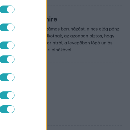
olt példa ilyesmire
hogy hiába állítottak le számos beruházást, nincs elég pénz
e csak hipotéziseket alkotnak, az azonban biztos, hogy
nflációról, a gyengülő forintról, a levegőben lógó uniós
ar Nemzeti Bank egykori elnökével.