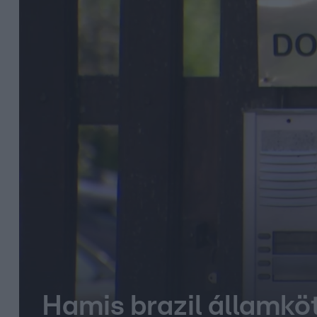
Hamis brazil államköt