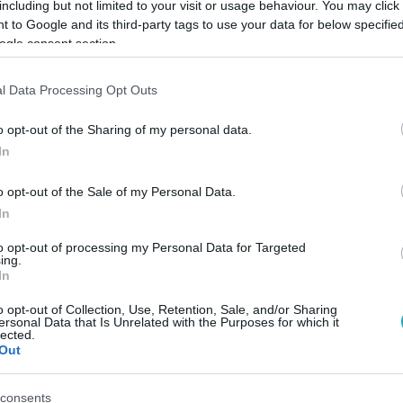
including but not limited to your visit or usage behaviour. You may click 
 to Google and its third-party tags to use your data for below specifi
ogle consent section.
kell fizetni annak, aki bankban vagy érté
l Data Processing Opt Outs
 a kormány a megtakarításokra. A 15 százalékos kamatadó mellet
o opt-out of the Sharing of my personal data.
etni annak, aki bankban vagy értékpapírban tartja a pénzét. Az 
In
ési miniszter egy háttérbeszélgetésen azt közölte, nem az ad
é terelje a megtakarításokat.
o opt-out of the Sale of my Personal Data.
In
to opt-out of processing my Personal Data for Targeted
20:49
ing.
In
hónapot kapott a betétek kamatstopja
o opt-out of Collection, Use, Retention, Sale, and/or Sharing
eghosszabbítja a betéti kamatstopot a kormány. A kamatmaxima
ersonal Data that Is Unrelated with the Purposes for which it
lected.
intézményi befektetők pénzére vonatkozik.
Out
consents