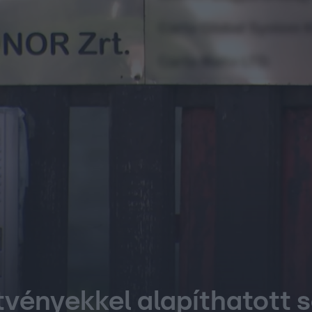
vényekkel alapíthatott so