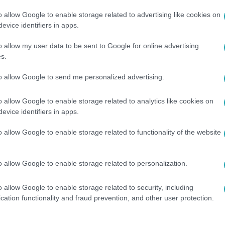
o allow Google to enable storage related to advertising like cookies on
0. 4:19
evice identifiers in apps.
kos a fizetési stopról: A 70-es években v
o allow my user data to be sent to Google for online advertising
kelnök szerint a fű alatt intézett fizetési stop arra utalhat, 
s.
ámláján. A szakemberek a transzparencia hiánya miatt egyelőr
zati lépés nem jelent pozitív üzenetet a piacnak. Az elszálló i
to allow Google to send me personalized advertising.
yarország hitelfelvételi lehetőségeiről beszélgettünk a Magy
o allow Google to enable storage related to analytics like cookies on
evice identifiers in apps.
o allow Google to enable storage related to functionality of the website
ly: Magyarország sikeresen bocsátott ki
t a nemzetközi piacon
o allow Google to enable storage related to personalization.
tetők továbbra is bíznak a magyar gazdaságban.
o allow Google to enable storage related to security, including
cation functionality and fraud prevention, and other user protection.