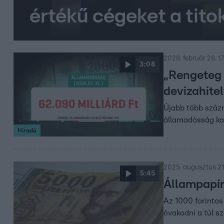
értékű cégeket a tit
2026. február 26. 1
3:08
„Rengeteg p
devizahitel
Újabb több százmi
államadósság ka
Híradó
2025. augusztus 21
5:45
Állampapír
Az 1000 forintos
óvakodni a túl s