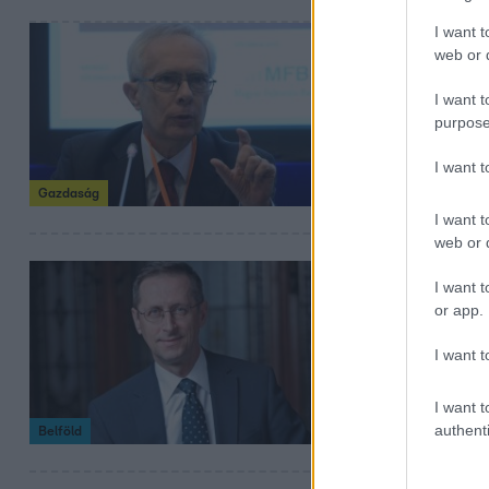
I want t
2022. szeptember 3
web or d
Bod Péter Á
I want t
A korábbi jegyban
purpose
az állam folyósz
egy ilyen kormány
I want 
pénzekről és Mag
Gazdaság
I want t
web or d
2022. június 9. 7:35
I want t
Varga Mihá
or app.
kötvényeke
I want t
Szerinte a befek
I want t
authenti
Belföld