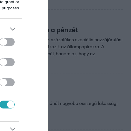
to grant or
ed purposes
kpapírban tartja a pénzét
t július elseje után 13 százalékos szociális hozzájárulási
új rendelkezés nem vonatkozik az állampapírokra. A
óbevételek növelése a cél, hanem az, hogy az
lizálás csak a 20 milliónál nagyobb összegű lakossági