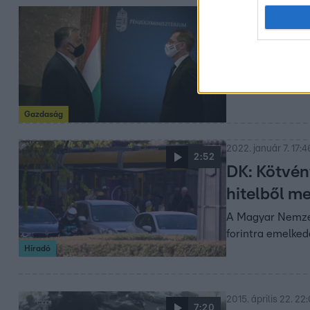
2022. február 18. 11
575 millió 
bocsátott 
Varga Mihály szer
Gazdaság
2022. január 7. 17:4
2:52
DK: Kötvén
hitelből m
A Magyar Nemzeti
forintra emelked
Híradó
2015. április 22. 22
7:20