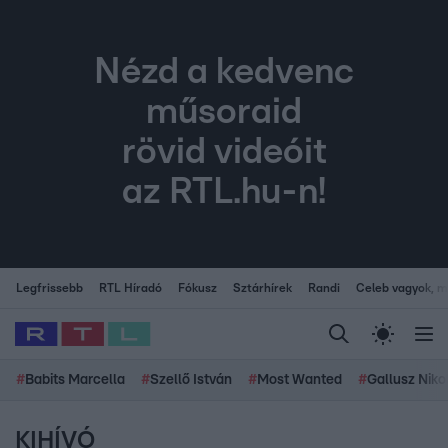
Nézd a kedvenc
műsoraid
rövid videóit
az RTL.hu-n!
Legfrissebb
RTL Híradó
Fókusz
Sztárhírek
Randi
Celeb vagyok, me
#
Babits Marcella
#
Szellő István
#
Most Wanted
#
Gallusz Niko
KIHÍVÓ