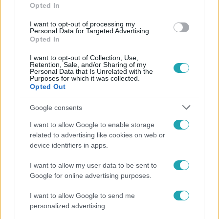
Opted In
fényképpel, de fotója olyan vitát indított el egy női
csoportban, hogy az adminok kénytelenek voltak
I want to opt-out of processing my
Personal Data for Targeted Advertising.
közbelépni.
Opted In
I want to opt-out of Collection, Use,
Retention, Sale, and/or Sharing of my
Personal Data that Is Unrelated with the
Purposes for which it was collected.
Opted Out
Google consents
I want to allow Google to enable storage
related to advertising like cookies on web or
device identifiers in apps.
I want to allow my user data to be sent to
Bulvár
Google for online advertising purposes.
2023. május 5. 11:08
Felháborodott az a két nő, akinek a reptéren a
I want to allow Google to send me
personalized advertising.
többi utas előtt kellett lecserélnie túl kihívó