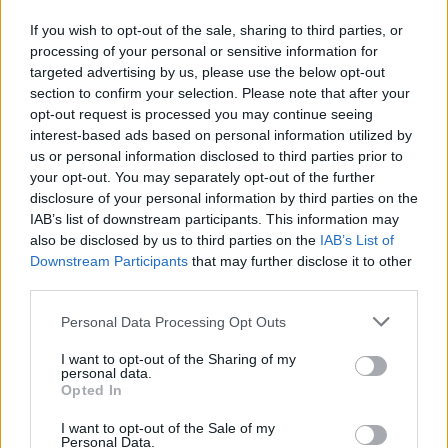
Zsuzsát. A férfiak között azonban akadtak olyanok is,
akinek egyáltalán nem volt problémája a lenge öltözettel.
If you wish to opt-out of the sale, sharing to third parties, or
processing of your personal or sensitive information for
targeted advertising by us, please use the below opt-out
section to confirm your selection. Please note that after your
opt-out request is processed you may continue seeing
interest-based ads based on personal information utilized by
us or personal information disclosed to third parties prior to
your opt-out. You may separately opt-out of the further
disclosure of your personal information by third parties on the
IAB’s list of downstream participants. This information may
also be disclosed by us to third parties on the
IAB’s List of
Downstream Participants
that may further disclose it to other
third parties.
Életmód
Please note that this website/app uses one or more Google
Personal Data Processing Opt Outs
services and may gather and store information including but
2023. október 4. 11:44
not limited to your visit or usage behaviour. You may click to
I want to opt-out of the Sharing of my
Kemény bírálatot kapott társkeresős fotójára ez a
personal data.
grant or deny consent to Google and its third-party tags to
Opted In
nő, meglepve látta, milyen sok nő ért egyet a
use your data for below specified purposes in below Google
kritikus férfival
consent section.
I want to opt-out of the Sale of my
Personal Data.
Az ausztrál nő egyáltalán nem érette, mi a baj a közzétett