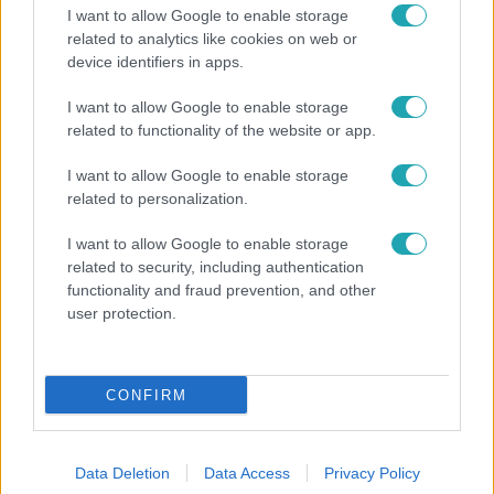
öltözékét
I want to allow Google to enable storage
Ráadásul a csereruhadarab még többet engedett látni.
related to analytics like cookies on web or
device identifiers in apps.
I want to allow Google to enable storage
16:18
related to functionality of the website or app.
I want to allow Google to enable storage
related to personalization.
I want to allow Google to enable storage
related to security, including authentication
functionality and fraud prevention, and other
user protection.
Anikó Show
2017. augusztus 31. 16:00
CONFIRM
Attila és Zsuzsa kapcsolatából hiányzik a
bizalom...
Attila féltékeny típus, és zavarja őt, hogy a tőle 200 km-re
Data Deletion
Data Access
Privacy Policy
élő párja nélküle jár bulizni. Zsuzsa viszont a tőle 15 évvel