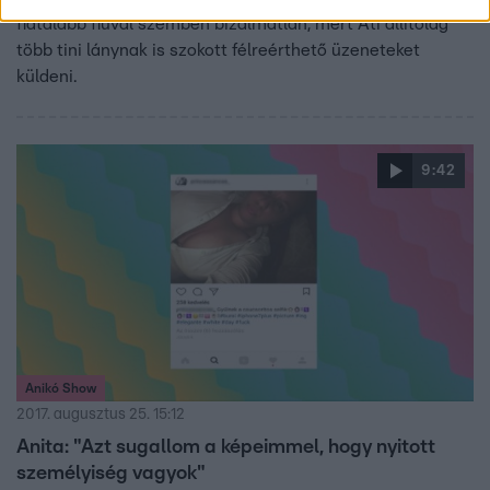
fiatalabb fiúval szemben bizalmatlan, mert Ati állítólag
több tini lánynak is szokott félreérthető üzeneteket
küldeni.
9:42
Anikó Show
2017. augusztus 25. 15:12
Anita: "Azt sugallom a képeimmel, hogy nyitott
személyiség vagyok"