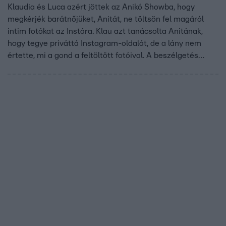
Klaudia és Luca azért jöttek az Anikó Showba, hogy
megkérjék barátnőjüket, Anitát, ne töltsön fel magáról
intim fotókat az Instára. Klau azt tanácsolta Anitának,
hogy tegye priváttá Instagram-oldalát, de a lány nem
értette, mi a gond a feltöltött fotóival. A beszélgetés
során kiderült, hogy Anita párja abszolút nem követi
nyomon barátnője Insta profilját, aztán a lány ígéretet
tett aggódó barátnőinek.