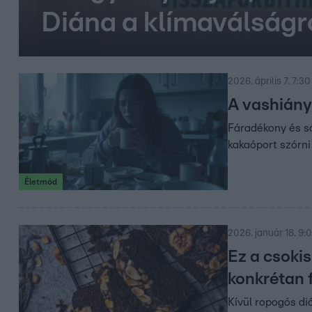
Diána a klímaválságr
2026. április 7. 7:30
A vashiány 
Fáradékony és sá
kakaóport szórni 
Életmód
2026. január 18. 9:
Ez a csoki
konkrétan 
Kívül ropogós di