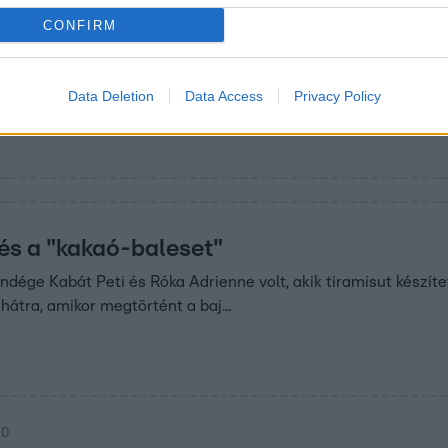
 21:30
CONFIRM
 majdnem felgyújtotta a konyhát
 pirított, amikor a serpenyő annyira füstölni nem kezdett,
Data Deletion
Data Access
Privacy Policy
olt kimenteni egy mozsárba...
 és a "kakaó-baleset"
ndége Kabát Peti és Róka Adrienne volt, akik tiramisut készít
hátra, amikor megtörtént a baj...
20