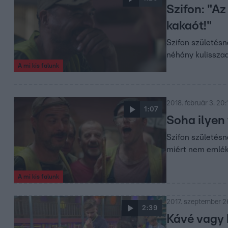
Szifon: "Az
kakaót!"
Szifon születésn
néhány kulisszaa
A mi kis falunk
2018. február 3. 20:
1:07
Soha ilyen
Szifon születésna
miért nem emléke
A mi kis falunk
2017. szeptember 26
2:39
Kávé vagy 