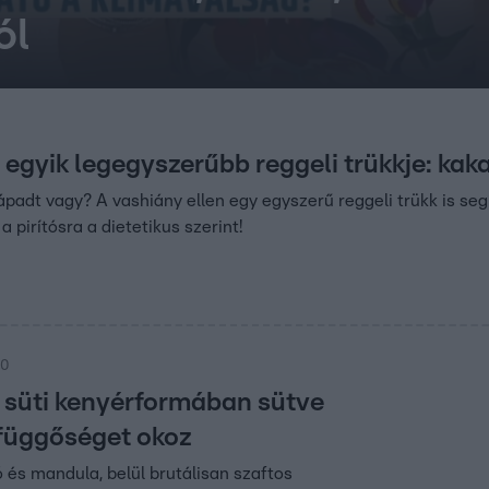
ól
egyik legegyszerűbb reggeli trükkje: kak
padt vagy? A vashiány ellen egy egyszerű reggeli trükk is seg
a pirítósra a dietetikus szerint!
00
s süti kenyérformában sütve
függőséget okoz
ó és mandula, belül brutálisan szaftos