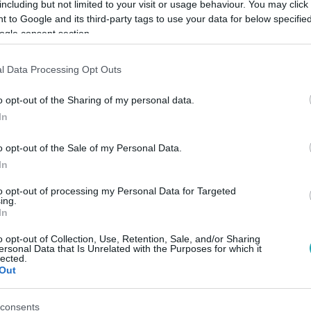
including but not limited to your visit or usage behaviour. You may click 
 to Google and its third-party tags to use your data for below specifi
ogle consent section.
ító édesség, a csokoládé
l Data Processing Opt Outs
o opt-out of the Sharing of my personal data.
e, egy falatnyi boldogságban – így
In
ndennapi öröm a csokoládé.
o opt-out of the Sale of my Personal Data.
In
to opt-out of processing my Personal Data for Targeted
11:07
ing.
In
a nyolcvanas évek egyik
o opt-out of Collection, Use, Retention, Sale, and/or Sharing
ke, a Bedeco kakakó
ersonal Data that Is Unrelated with the Purposes for which it
lected.
új összetétellel újra kapható a
Out
 híres magyar kakaója, a Bedeco.
consents