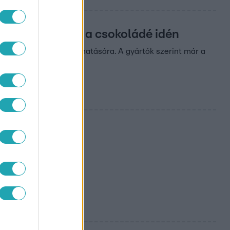
ovább drágulhat a csokoládé idén
 szélsőséges időjárás hatására. A gyártók szerint már a
agköltségek miatt.
 igazán ízletes