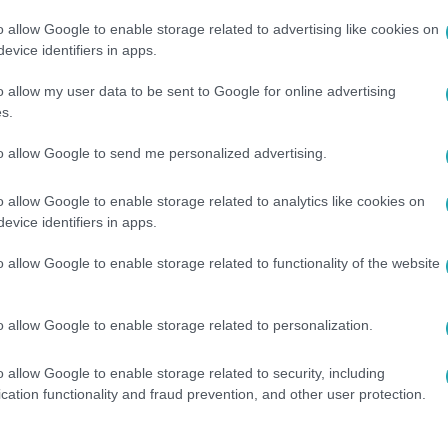
o allow Google to enable storage related to advertising like cookies on
:06
evice identifiers in apps.
az édesszájúaknak: akár 25 százalékkal t
o allow my user data to be sent to Google for online advertising
 ugrott a kakaó világpiaci ára, mert kevesebb termett belőle a
s.
a húsvét is többe kerülhet a vásárlóknak a megugrott alapany
to allow Google to send me personalized advertising.
o allow Google to enable storage related to analytics like cookies on
evice identifiers in apps.
. 20:25
o allow Google to enable storage related to functionality of the website
 Sárközi Ákos az őzgerincet kakaóval
agos séf megmutatta a csapatának, hogyan készíthetnek el egy
o allow Google to enable storage related to personalization.
s technikák alkalmazásával.
o allow Google to enable storage related to security, including
cation functionality and fraud prevention, and other user protection.