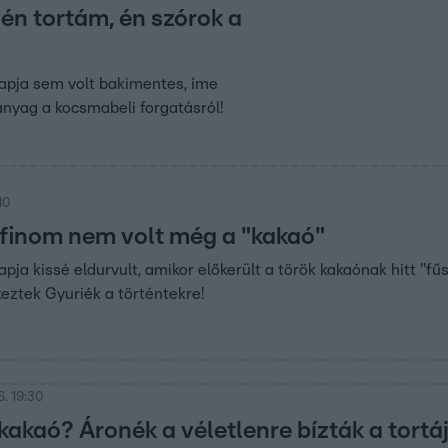
 én tortám, én szórok a
apja sem volt bakimentes, íme
nyag a kocsmabeli forgatásról!
10
 finom nem volt még a "kakaó"
pja kissé eldurvult, amikor előkerült a török kakaónak hitt "fű
ztek Gyuriék a történtekre!
. 19:30
kakaó? Áronék a véletlenre bízták a tortá