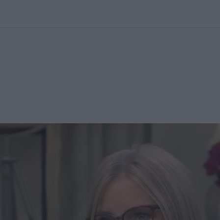
kolett
#
Időjárás
#
RTL műsor
#
Víz
#
Magyar Péter
#
Csillagjeg