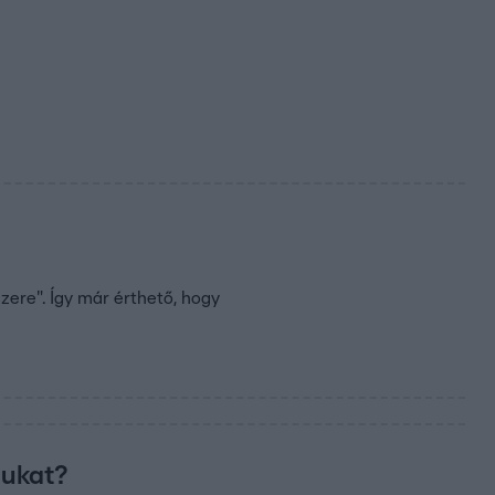
szere". Így már érthető, hogy
jukat?