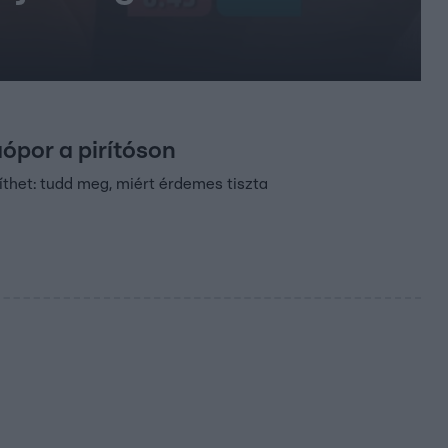
aópor a pirítóson
íthet: tudd meg, miért érdemes tiszta