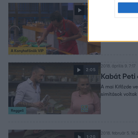
2019. november 22.
1:42
Sánta Laci
A színész kakaót
hogy kénytelen v
A Konyhafőnök VIP
2018. április 9. 7:17
2:05
Kabát Peti
A mai Kifőzde ve
simítások voltak 
Reggeli
2018. február 5. 16:
1:20