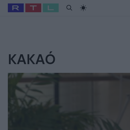
#
Babits Marcella
#
Szellő István
#
Most Wanted
#
Gallusz Ni
KAKAÓ