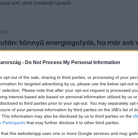
epsis süti, amit mindenki újrasüt.
 8:30
után: könnyű energiagolyók, ha már sok 
édesség
arország -
Do Not Process My Personal Information
kormentes, gluténmentes és vegán energiagolyókat, amelyek tö
y után, bűntudat nélkül.
to opt-out of the sale, sharing to third parties, or processing of your per
formation for targeted advertising by us, please use the below opt-out s
r selection. Please note that after your opt-out request is processed y
. 16:33
eing interest-based ads based on personal information utilized by us or
zaloncukor lesz a dobozokban
disclosed to third parties prior to your opt-out. You may separately opt-
losure of your personal information by third parties on the IAB’s list of
radna, drágábban kellene adni, a gyártók szerint
. This information may also be disclosed by us to third parties on the
IA
a csokoládé, és nőttek az adók.
Participants
that may further disclose it to other third parties.
 that this website/app uses one or more Google services and may gath