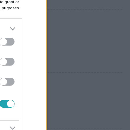
to grant or
ed purposes