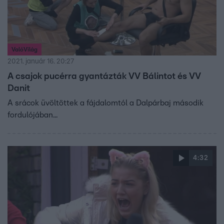
ValóVilág
2021. január 16. 20:27
A csajok pucérra gyantázták VV Bálintot és VV
Danit
A srácok üvöltöttek a fájdalomtól a Dalpárbaj második
fordulójában...
4:32