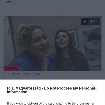
miért!
4:04
ValóVilág
2018. december 31. 22:00
Íme VV Reni és VV Zsuzsu közös vlogja!
A lányok csak úgy sziporkáztak a kamera előtt, és mielőtt
RTL Magyarország -
Do Not Process My Personal
Information
üzentek a nézőknek, kieresztették a hangjukat...
If you wish to opt-out of the sale, sharing to third parties, or