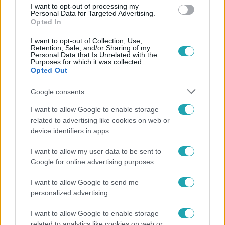
I want to opt-out of processing my
Personal Data for Targeted Advertising.
Opted In
8:29
I want to opt-out of Collection, Use,
Retention, Sale, and/or Sharing of my
Personal Data that Is Unrelated with the
Purposes for which it was collected.
Opted Out
Google consents
I want to allow Google to enable storage
related to advertising like cookies on web or
Reggeli
device identifiers in apps.
2018. július 20. 5:38
Szebeni Tamás, A Konyhafőnök hangja külföldön
I want to allow my user data to be sent to
lelt otthonra
Google for online advertising purposes.
Ha meghalljuk a hangját, rögtön úgy érezzük magunkat,
I want to allow Google to send me
mintha A Konyhafőnök-ben lennénk. Bársonyos hangja
personalized advertising.
még a legidegesebb nézőket is megnyugtatta. Itt
van velünk Szebeni Tamás!
I want to allow Google to enable storage
related to analytics like cookies on web or