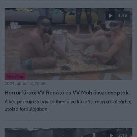
4:49
ValóVilág
2021. január 16. 20:36
Horrorfürdő: VV Renátó és VV Moh összecsaptak!
A két párbajozó egy kádban ülve küzdött meg a Dalpárbaj
utolsó fordulójában.
2:16