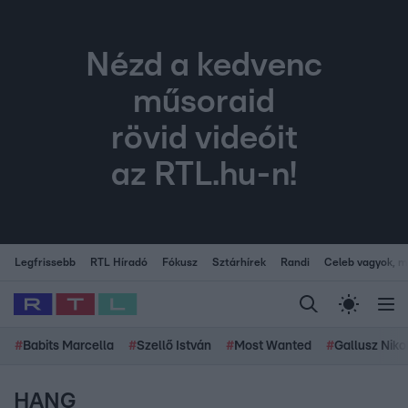
Nézd a kedvenc
műsoraid
rövid videóit
az RTL.hu-n!
Legfrissebb
RTL Híradó
Fókusz
Sztárhírek
Randi
Celeb vagyok, me
#
Babits Marcella
#
Szellő István
#
Most Wanted
#
Gallusz Niko
HANG