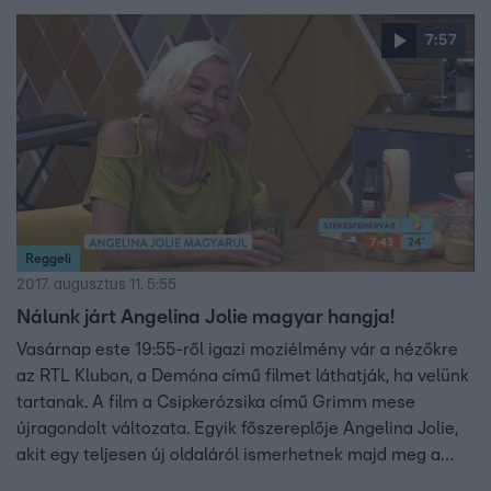
7:57
Reggeli
2017. augusztus 11. 5:55
Nálunk járt Angelina Jolie magyar hangja!
Vasárnap este 19:55-ről igazi moziélmény vár a nézőkre
az RTL Klubon, a Demóna című filmet láthatják, ha velünk
tartanak. A film a Csipkerózsika című Grimm mese
újragondolt változata. Egyik főszereplője Angelina Jolie,
akit egy teljesen új oldaláról ismerhetnek majd meg a
nézők. Vendégünk Orosz Helga volt, aki Angelina Jolie