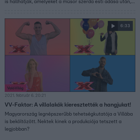
is hallhatják, amelyeket a műsor szerda esti adása után,
csütörtökön reggelenként játszanak.
6:33
ValóVilág
2021. február 6. 20:21
VV-Faktor: A villalakók kieresztették a hangjukat!
Magyarország legnépszerűbb tehetségkutatója a Villába
is beköltözött. Nektek kinek a produkciója tetszett a
legjobban?