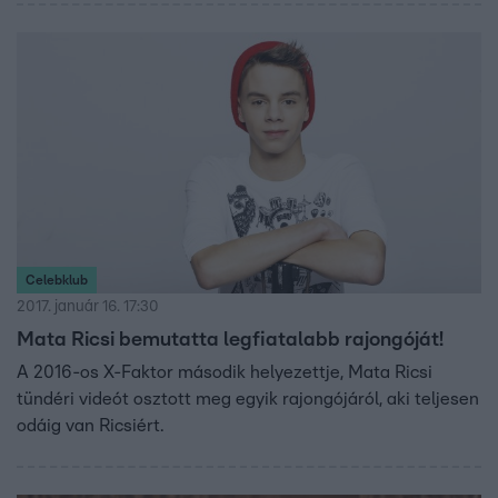
állandó szinkronhangja, és akivel a színfalak mögé is
benéztünk egy kicsit.
Celebklub
2017. január 16. 17:30
Mata Ricsi bemutatta legfiatalabb rajongóját!
A 2016-os X-Faktor második helyezettje, Mata Ricsi
tündéri videót osztott meg egyik rajongójáról, aki teljesen
odáig van Ricsiért.