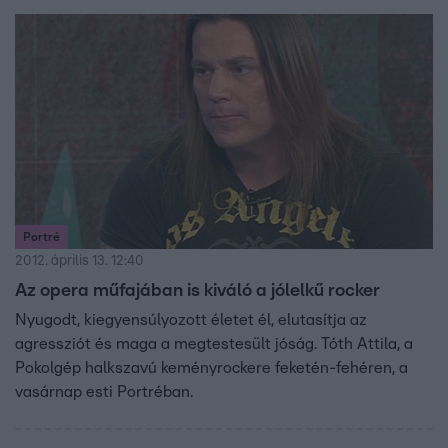
Portré
2012. április 13. 12:40
Az opera műfajában is kiváló a jólelkű rocker
Nyugodt, kiegyensúlyozott életet él, elutasítja az
agressziót és maga a megtestesült jóság. Tóth Attila, a
Pokolgép halkszavú keményrockere feketén-fehéren, a
vasárnap esti Portréban.