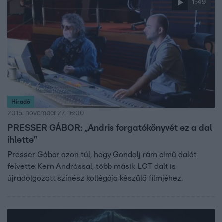
1:49
Híradó
2015. november 27. 16:00
PRESSER GÁBOR: „Andris forgatókönyvét ez a dal
ihlette”
Presser Gábor azon túl, hogy Gondolj rám című dalát
felvette Kern Andrással, több másik LGT dalt is
újradolgozott színész kollégája készülő filmjéhez.