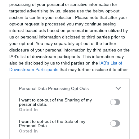
processing of your personal or sensitive information for
targeted advertising by us, please use the below opt-out
1:57
section to confirm your selection. Please note that after your
opt-out request is processed you may continue seeing
interest-based ads based on personal information utilized by
us or personal information disclosed to third parties prior to
your opt-out. You may separately opt-out of the further
disclosure of your personal information by third parties on the
IAB’s list of downstream participants. This information may
also be disclosed by us to third parties on the
IAB’s List of
Downstream Participants
that may further disclose it to other
Híradó
third parties.
2018. szeptember 2. 16:40
Please note that this website/app uses one or more Google
Personal Data Processing Opt Outs
Elment Bono hangja
services and may gather and store information including but
Félbe kellett szakítani a U2 berlini koncertjét, mert elment
not limited to your visit or usage behaviour. You may click to
I want to opt-out of the Sharing of my
personal data.
az együttes énekesének hangja. Bono bocsánatot kért
grant or deny consent to Google and its third-party tags to
Opted In
use your data for below specified purposes in below Google
rajongóitól, és azt ígérte, kárpótolják őket. Mindez a
consent section.
lehető legrosszabbkor jött a U2-nak, mert csak most
I want to opt-out of the Sale of my
Personal Data.
kezdték európai turnéjukat.
Opted In