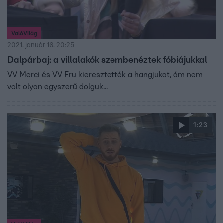
ValóVilág
2021. január 16. 20:25
Dalpárbaj: a villalakók szembenéztek fóbiájukkal
VV Merci és VV Fru kieresztették a hangjukat, ám nem
volt olyan egyszerű dolguk...
1:23