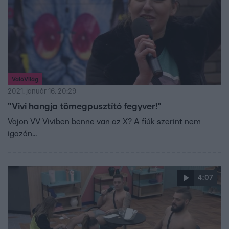
ValóVilág
2021. január 16. 20:29
"Vivi hangja tömegpusztító fegyver!"
Vajon VV Viviben benne van az X? A fiúk szerint nem
igazán...
4:07