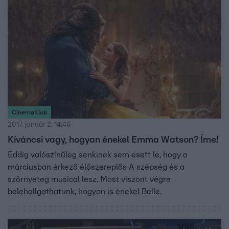
CinemaKlub
2017. január 2. 14:46
Kíváncsi vagy, hogyan énekel Emma Watson? Íme!
Eddig valószínűleg senkinek sem esett le, hogy a
márciusban érkező élőszereplős A szépség és a
szörnyeteg musical lesz. Most viszont végre
belehallgathatunk, hogyan is énekel Belle.