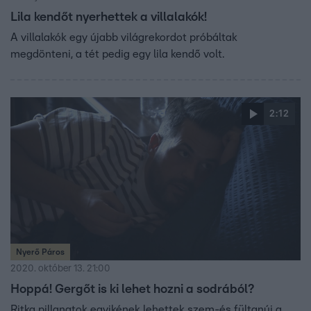
Lila kendőt nyerhettek a villalakók!
A villalakók egy újabb világrekordot próbáltak
megdönteni, a tét pedig egy lila kendő volt.
2:12
Nyerő Páros
2020. október 13. 21:00
Hoppá! Gergőt is ki lehet hozni a sodrából?
Ritka pillanatok egyikének lehettek szem-és fültanúi a