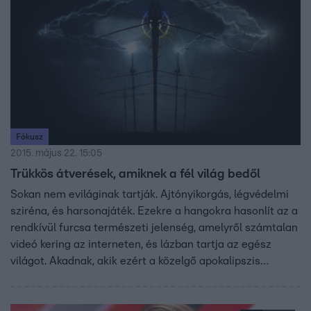
Fókusz
2015. május 22. 15:05
Trükkös átverések, amiknek a fél világ bedől
Sokan nem eviláginak tartják. Ajtónyikorgás, légvédelmi
sziréna, és harsonajáték. Ezekre a hangokra hasonlít az a
rendkívül furcsa természeti jelenség, amelyről számtalan
videó kering az interneten, és lázban tartja az egész
világot. Akadnak, akik ezért a közelgő apokalipszis
hangjait vélik felfedezni. Gál Petra riportja.