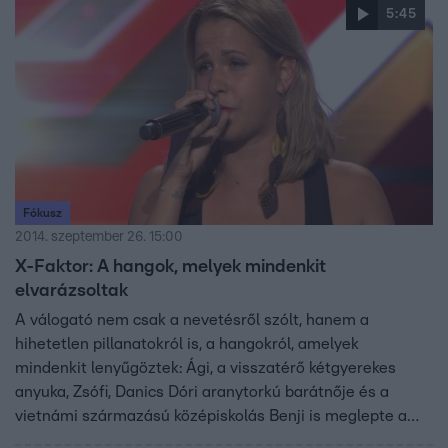
5:45
Fókusz
2014. szeptember 26. 15:00
X-Faktor: A hangok, melyek mindenkit
elvarázsoltak
A válogató nem csak a nevetésről szólt, hanem a
hihetetlen pillanatokról is, a hangokról, amelyek
mindenkit lenyűgöztek: Ági, a visszatérő kétgyerekes
anyuka, Zsófi, Danics Dóri aranytorkú barátnője és a
vietnámi származású középiskolás Benji is meglepte a
mentorokat és a közönséget.