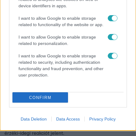
device identifiers in apps.
I want to allow Google to enable storage
5:53
related to functionality of the website or app.
I want to allow Google to enable storage
related to personalization.
I want to allow Google to enable storage
related to security, including authentication
functionality and fraud prevention, and other
user protection.
Fókusz
2018. február 19. 18:30
ASMR: a jóleső borzongás nyomában
CONFIRM
Létezik egy érzés, melyet rengetegen tapasztalnak a
világon, de nagyon kevesen mernek róla beszélni. És
akkor is úgy, hogy ez olyan, mintha buborékok cirógatnák
Data Deletion
Data Access
Privacy Policy
az agy belső oldalát. Ez az ASMR-jelenség, ami önálló
érzéki-idegi reakciót jelent.