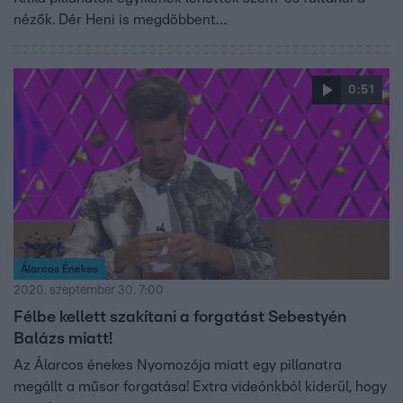
nézők. Dér Heni is megdöbbent…
0:51
Álarcos Énekes
2020. szeptember 30. 7:00
Félbe kellett szakítani a forgatást Sebestyén
Balázs miatt!
Az Álarcos énekes Nyomozója miatt egy pillanatra
megállt a műsor forgatása! Extra videónkból kiderül, hogy