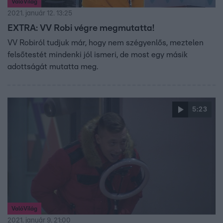
ValóVilág
2021. január 12. 13:25
EXTRA: VV Robi végre megmutatta!
VV Robiról tudjuk már, hogy nem szégyenlős, meztelen
felsőtestét mindenki jól ismeri, de most egy másik
adottságát mutatta meg.
5:23
ValóVilág
2021. január 9. 21:00