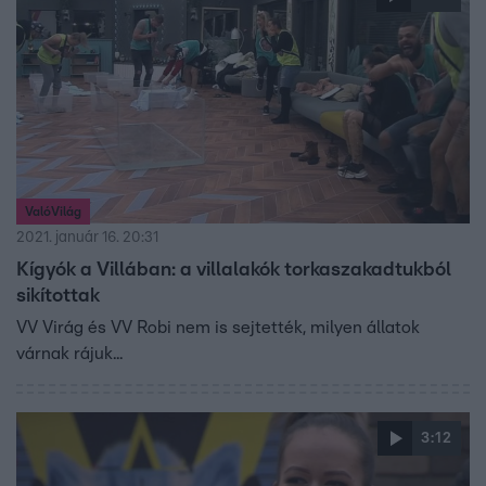
ValóVilág
2021. január 16. 20:31
Kígyók a Villában: a villalakók torkaszakadtukból
sikítottak
VV Virág és VV Robi nem is sejtették, milyen állatok
várnak rájuk...
3:12