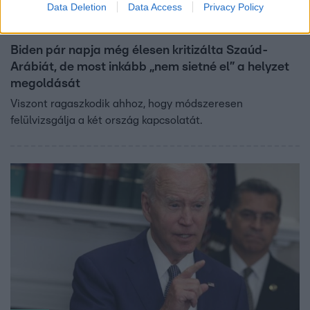
Data Deletion
Data Access
Privacy Policy
Külföld
2022. október 16. 16:50
Biden pár napja még élesen kritizálta Szaúd-
Arábiát, de most inkább „nem sietné el” a helyzet
megoldását
Viszont ragaszkodik ahhoz, hogy módszeresen
felülvizsgálja a két ország kapcsolatát.