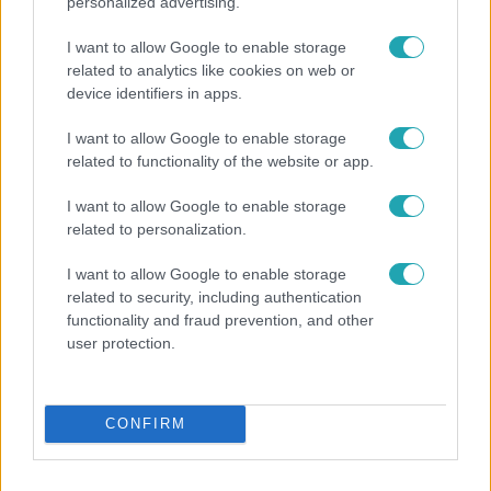
personalized advertising.
I want to allow Google to enable storage
Külföld
related to analytics like cookies on web or
2022. november 9. 11:31
device identifiers in apps.
Azért hagyhatja ki Putyin a G20-as találkozót,
I want to allow Google to enable storage
mert fél, hogy valamelyik kormányfő felpofozza
related to functionality of the website or app.
Egy ellenzéki Telegram-csatorna belső forrásokra
hivatkozva állítja ezt.
I want to allow Google to enable storage
related to personalization.
I want to allow Google to enable storage
related to security, including authentication
functionality and fraud prevention, and other
user protection.
CONFIRM