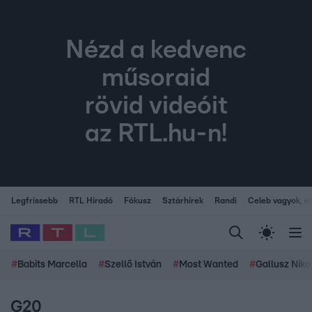
Nézd a kedvenc
műsoraid
rövid videóit
az RTL.hu-n!
Legfrissebb
RTL Híradó
Fókusz
Sztárhírek
Randi
Celeb vagyok, me
#
Babits Marcella
#
Szellő István
#
Most Wanted
#
Gallusz Niko
G20