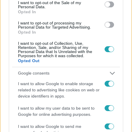
consent section.
I want to opt-out of the Sale of my
Personal Data.
Opted In
I want to opt-out of processing my
Personal Data for Targeted Advertising.
Opted In
Külföld
2022. november 14. 11:00
I want to opt-out of Collection, Use,
Retention, Sale, and/or Sharing of my
Az orosz külügyminisztert állítólag kórházba
Personal Data that Is Unrelated with the
Purposes for which it was collected.
szállították a G20-csúcsról
Opted Out
Lavrov szerint nem is.
Google consents
I want to allow Google to enable storage
related to advertising like cookies on web or
device identifiers in apps.
I want to allow my user data to be sent to
Google for online advertising purposes.
I want to allow Google to send me