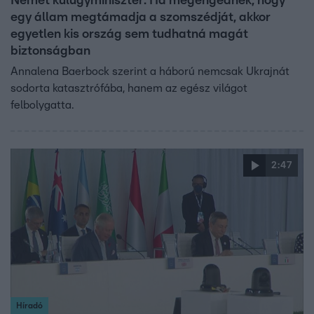
Német külügyminiszter: Ha megengednék, hogy
egy állam megtámadja a szomszédját, akkor
egyetlen kis ország sem tudhatná magát
biztonságban
Annalena Baerbock szerint a háború nemcsak Ukrajnát
sodorta katasztrófába, hanem az egész világot
felbolygatta.
2:47
Híradó