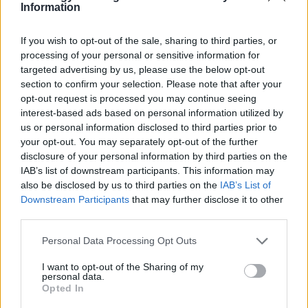
Information
If you wish to opt-out of the sale, sharing to third parties, or
processing of your personal or sensitive information for
targeted advertising by us, please use the below opt-out
section to confirm your selection. Please note that after your
Külföld
opt-out request is processed you may continue seeing
2022. november 15. 8:10
interest-based ads based on personal information utilized by
Zelenszkij az orosz külügyminiszter előtt mondta
us or personal information disclosed to third parties prior to
el, mi kell ahhoz, hogy véget érjen a háború
your opt-out. You may separately opt-out of the further
disclosure of your personal information by third parties on the
Az ukrán elnök videón jelentkezett be a G20-as csúcson,
IAB’s list of downstream participants. This information may
a teremben ott ült Szergej Lavrov orosz külügyminiszter
also be disclosed by us to third parties on the
IAB’s List of
is.
Downstream Participants
that may further disclose it to other
third parties.
Please note that this website/app uses one or more Google
Personal Data Processing Opt Outs
services and may gather and store information including but
not limited to your visit or usage behaviour. You may click to
I want to opt-out of the Sharing of my
personal data.
grant or deny consent to Google and its third-party tags to
Opted In
use your data for below specified purposes in below Google