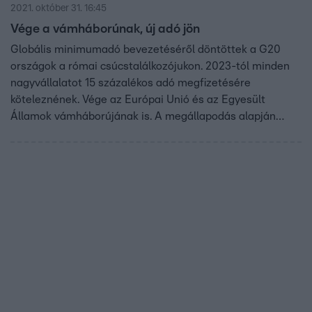
2021. október 31. 16:45
Vége a vámháborúnak, új adó jön
Globális minimumadó bevezetéséről döntöttek a G20
országok a római csúcstalálkozójukon. 2023-tól minden
nagyvállalatot 15 százalékos adó megfizetésére
köteleznének. Vége az Európai Unió és az Egyesült
Államok vámháborújának is. A megállapodás alapján
korlátozott mennyiségben az unió további tarifák nélkül
szállíthat fémeket a tengerentúlra.