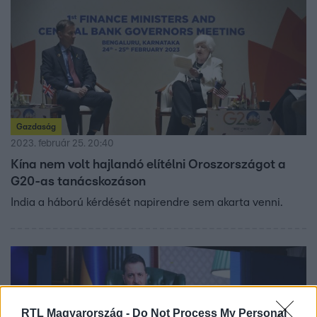
Gazdaság
2023. február 25. 20:40
Kína nem volt hajlandó elítélni Oroszországot a
G20-as tanácskozáson
India a háború kérdését napirendre sem akarta venni.
RTL Magyarország -
Do Not Process My Personal