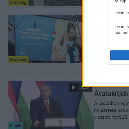
or app.
Gazdaság
hiányát később e
I want t
2022. december 28.
I want t
Hivatalos:
authenti
meghossza
babaváró h
A falusi CSOK és
Gazdaság
visszaigényléséne
2022. december 24.
2:29
Átalakítják
A családtámogatá
miniszterelnök a 
visszatartott 22
Híradó