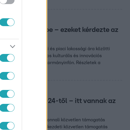
lapítvány szerepe – ezeket kérdezte az
kolja a gáz beszerzési és piaci lakossági ára közötti
ntartására? Csák János kulturális és innovációs
ött ezeket kérdezte a kormányinfón. Részletek a
 CSOK Plusz 2024-től – itt vannak az
e nagy pozitívum, az azonnali közvetlen támogatás
ak otthonhoz jutni. A kezdeti közvetlen támogatás