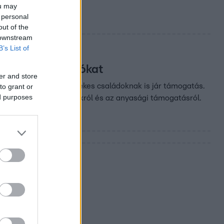
ou may
 personal
out of the
 downstream
B’s List of
ttük a tudnivalókat
er and store
 esik szó, az egygyerekes családoknak is jár támogatás.
to grant or
ed purposes
gy éppen a családi pótlékról és az anyasági támogatásról.
 a falusi
SOK-ot is