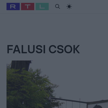
#
Babits Marcella
#
Szellő István
#
Most Wanted
#
Gallusz Ni
FALUSI CSOK