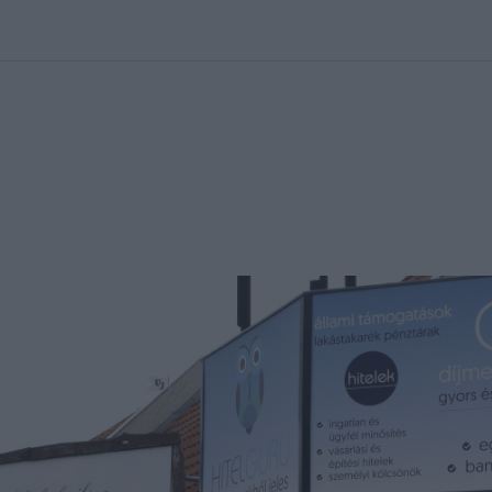
kolett
#
Időjárás
#
RTL műsor
#
Víz
#
Magyar Péter
#
Csillagjeg