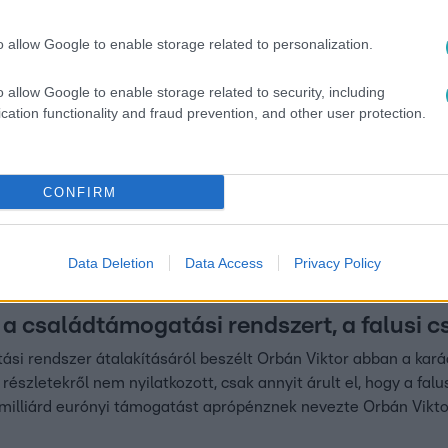
llensúlyozza a nagy összegű hitelleírás a gyermekek megszüle
o allow Google to enable storage related to personalization.
 19:38
o allow Google to enable storage related to security, including
 2024-ig
cation functionality and fraud prevention, and other user protection.
bbítják a
itelt
CONFIRM
 az új építésű lakások áfa-
k a határidejét is kitolták.
Data Deletion
Data Access
Privacy Policy
 17:22
 a családtámogatási rendszert, a falusi c
si rendszer átalakításáról beszélt Orbán Viktor abban a kar
részletekről nem nyilatkozott, csak annyit árult el, hogy a falu
 milliárd eurónyi támogatást aprópénznek nevezte Orbán Viktor, 