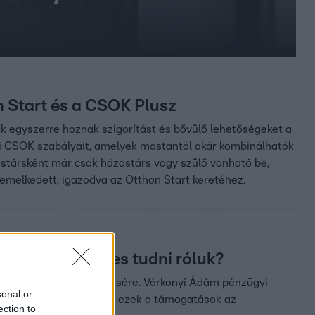
on Start és a CSOK Plusz
k egyszerre hoznak szigorítást és bővülő lehetőségeket a
si CSOK szabályait, amelyek mostantól akár kombinálhatók
dóstársként már csak házastárs vagy szülő vonható be,
a emelkedett, igazodva az Otthon Start keretéhez.
n – Mit érdemes tudni róluk?
lló fiatalok rendelkezésére. Várkonyi Ádám pénzügyi
sonal or
a, hogyan kombinálhatók ezek a támogatások az
ection to