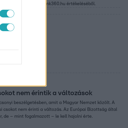
tésekor - derül ki a Bank360.hu értékeléséből.
sokot nem érintik a változások
ácsonyi beszélgetésben, amit a Magyar Nemzet közölt. A
si csokot nem érinti a változás. Az Európai Bizottság által
de – mint fogalmazott – le kell hajolni érte.