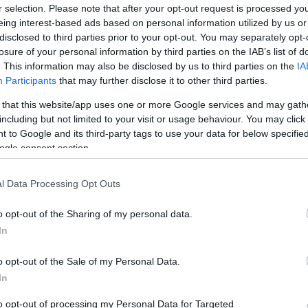
 célok érdekében.
r selection. Please note that after your opt-out request is processed y
eing interest-based ads based on personal information utilized by us or
disclosed to third parties prior to your opt-out. You may separately opt-
losure of your personal information by third parties on the IAB’s list of
. This information may also be disclosed by us to third parties on the
IA
12:40
Participants
that may further disclose it to other third parties.
ogatás jár egy gyerek után? Összegyűjtö
 that this website/app uses one or more Google services and may gath
a nagycsaládosok vagy a több gyereket nevelők támogatásairól
including but not limited to your visit or usage behaviour. You may click 
 to Google and its third-party tags to use your data for below specifi
demes tudni a csokról, a falusi csokról, a babaváró hitelről va
ogle consent section.
l Data Processing Opt Outs
9:04
o opt-out of the Sharing of my personal data.
ovább bővítette a kormány a CSOK Pluszt,
In
is fel lehet venni
o opt-out of the Sale of my Personal Data.
ülésen fel lehet majd venni a CSOK Pluszt, ahol az új falusi C
In
to opt-out of processing my Personal Data for Targeted