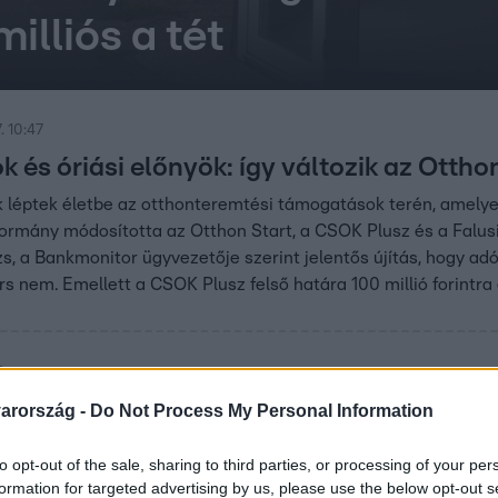
illiós a tét
. 10:47
k és óriási előnyök: így változik az Otth
 léptek életbe az otthonteremtési támogatások terén, amelye
kormány módosította az Otthon Start, a CSOK Plusz és a Falu
ázs, a Bankmonitor ügyvezetője szerint jelentős újítás, hogy a
árs nem. Emellett a CSOK Plusz felső határa 100 millió forintr
9
 lehetőségek fiatal családoknak 2025-be
arország -
Do Not Process My Personal Information
támogatás és kedvezményes hitel áll a családalapítás előtt á
to opt-out of the sale, sharing to third parties, or processing of your per
kintettük a legfontosabb lehetőségeket, és választ adunk arr
formation for targeted advertising by us, please use the below opt-out s