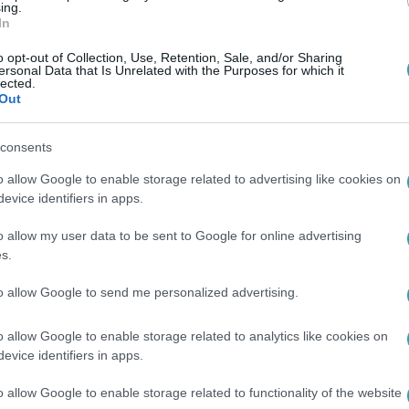
ing.
In
o opt-out of Collection, Use, Retention, Sale, and/or Sharing
9:33
ersonal Data that Is Unrelated with the Purposes for which it
lected.
tyin találkozója, a gáz ára és a Fudan A
Out
mányinfón
consents
ményezte Orbán Viktor és Vlagyimir Putyin találkozóját? Mi indo
yen munkát végez a Fudan Alapítvány, és mi szükség van a fen
o allow Google to enable storage related to advertising like cookies on
lyás Gergely Miniszterelnökséget vezető miniszter többek köz
evice identifiers in apps.
o allow my user data to be sent to Google for online advertising
s.
8:31
to allow Google to send me personalized advertising.
t és több mínuszt is hoz az igénylőknek a
o allow Google to enable storage related to analytics like cookies on
ok
evice identifiers in apps.
SOK Plusz feltételei között a hitelösszeg jelentős megemelés
o allow Google to enable storage related to functionality of the website
iszont negatívum azok számára, akik ennek segítségével akarn