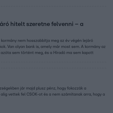
ró hitelt szeretne felvenni – a
 a kormány nem hosszabbítja meg az év végén lejáró
kok. Van olyan bank is, amely már most sem. A kormány az
 azóta sem történt meg, és a Híradó ma sem kapott
özségekben jár majd plusz pénz, hogy fokozzák a
g alig vettek fel CSOK-ot és a nem számítanak arra, hogy a