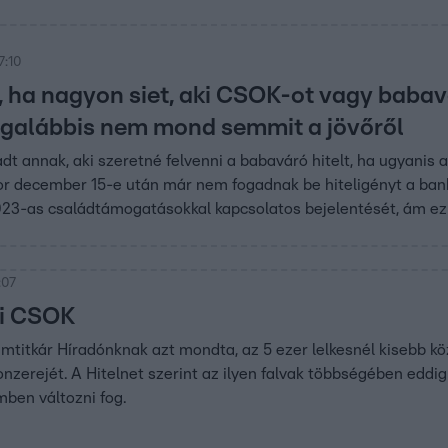
7:10
, ha nagyon siet, aki CSOK-ot vagy babavá
galábbis nem mond semmit a jövőről
dt annak, aki szeretné felvenni a babaváró hitelt, ha ugyanis
or december 15-e után már nem fogadnak be hiteligényt a ban
2023-as családtámogatásokkal kapcsolatos bejelentését, ám ez
:07
si CSOK
amtitkár Híradónknak azt mondta, az 5 ezer lelkesnél kisebb k
onzerejét. A Hitelnet szerint az ilyen falvak többségében eddi
ben változni fog.