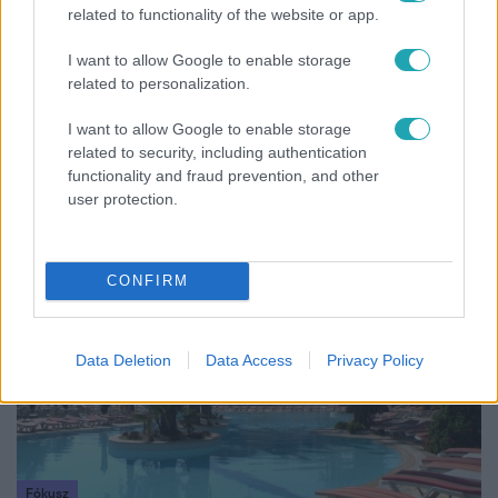
2016. június 2. 17:05
related to functionality of the website or app.
Eltűntek a turisták Egyiptomból
I want to allow Google to enable storage
Az arab tavasz összecsapásai, aztán a terrortámadások
related to personalization.
és a repülőszerencsétlenségek miatt harmadával
kevesebb turista megy a Vörös-tenger partjára nyaralni?
I want to allow Google to enable storage
De tényleg veszélyes hely lett Egyiptom, vagy továbbra is
related to security, including authentication
functionality and fraud prevention, and other
egy különleges, békés, olcsó úticél. Helyszíni tudósítás a
user protection.
piramisok földjéről.
5:09
CONFIRM
Data Deletion
Data Access
Privacy Policy
Fókusz