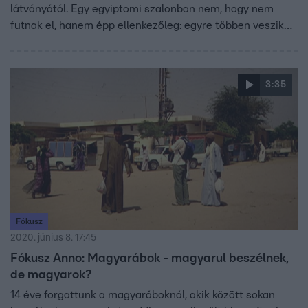
látványától. Egy egyiptomi szalonban nem, hogy nem
futnak el, hanem épp ellenkezőleg: egyre többen veszik
igénybe a különleges szolgáltatást.
3:35
Fókusz
2020. június 8. 17:45
Fókusz Anno: Magyarábok - magyarul beszélnek,
de magyarok?
14 éve forgattunk a magyaráboknál, akik között sokan