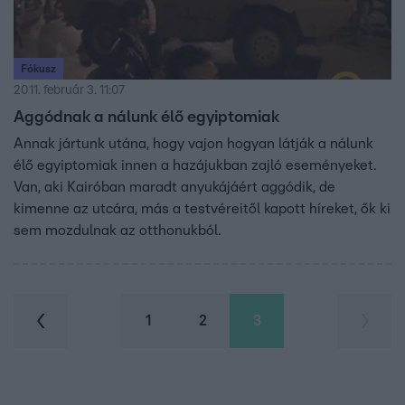
Fókusz
2011. február 3. 11:07
Aggódnak a nálunk élő egyiptomiak
Annak jártunk utána, hogy vajon hogyan látják a nálunk
élő egyiptomiak innen a hazájukban zajló eseményeket.
Van, aki Kairóban maradt anyukájáért aggódik, de
kimenne az utcára, más a testvéreitől kapott híreket, ők ki
sem mozdulnak az otthonukból.
1
2
3