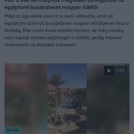
Már 8 éve nem kapnak megfelelő támogatást az
egyiptomi buszbaleset magyar túlélői
Még az ügyvédek szerint is csak időhúzás, amit az
egyiptomi szörnyű buszbaleset magyar sérültjeivel tesz a
bíróság. Már nyolc évvel ezelőtt történt, de még mindig
nem kaptak rendes segítséget a túlélők, pedig teljesen
tönkretette az életüket a baleset.
1:52
Híradó