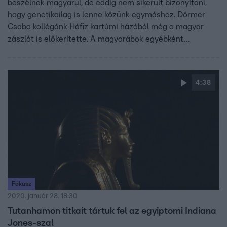
beszélnek magyarul, de eddig nem sikerült bizonyítani,
hogy genetikailag is lenne közünk egymáshoz. Dörmer
Csaba kollégánk Háfiz kartúmi házából még a magyar
zászlót is előkerítette. A magyarábok egyébként
Egyiptom déli és Szudán északi részén élnek, és azt
vallják, hogy őseik magyar katonák voltak, akiket
besoroztak a török hadseregbe.
4:38
Fókusz
2020. január 28. 18:30
Tutanhamon titkait tártuk fel az egyiptomi Indiana
Jones-szal