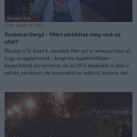
Showder Klub
2015. április 13. 21:00
Szobácsi Gergő - Miért sértődtek meg ránk az
ufók?
Részlet a 15. évad 4. részéből: Már azt is nehezen hiszi el,
hogy az egyiptomiak - lenge kis ágyékkötőkben -
összedobtak pár piramist, de az UFO-kérdéskör is böki a
csőrét, nemkicsit. Ha lemaradtál az adásról, kattints ide!