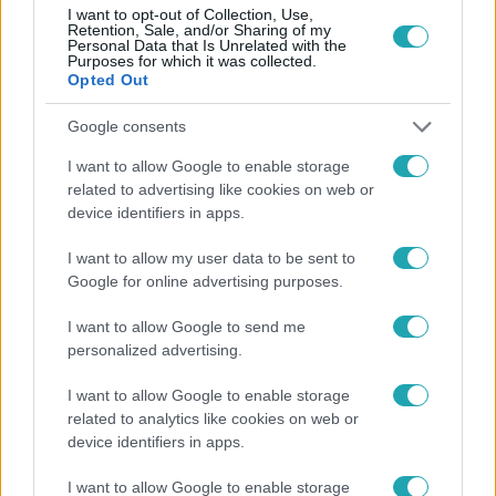
I want to opt-out of Collection, Use,
Így élnek a magyar kalandorok a múmiák földjén
Retention, Sale, and/or Sharing of my
Personal Data that Is Unrelated with the
Mekkora esélye van annak, hogy egy magyar régész saját
Purposes for which it was collected.
Opted Out
kutatást indíthat Egyiptomban? Ráadásul a házában is
régiségeket talál? Egy valóra vált álom Vanek Zsuzsa
Google consents
élete, aki már 5 éves kora óta a régész életre készül. És
I want to allow Google to enable storage
az még csak hab a tortán, hogy Zsuzsa ásatásai
related to advertising like cookies on web or
eredményesek voltak, és most egy eddig ismeretlen sírt
device identifiers in apps.
tárhat fel.
6:49
I want to allow my user data to be sent to
Google for online advertising purposes.
I want to allow Google to send me
personalized advertising.
I want to allow Google to enable storage
related to analytics like cookies on web or
device identifiers in apps.
Fókusz
I want to allow Google to enable storage