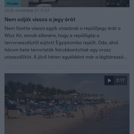
Híradó
2015. november 21. 17:37
Nem adják vissza a jegy árát
Nem fizette vissza egyik utasának a repülőjegy árát a
Wizz Air, annak ellenére, hogy a repülőgép a
terrorveszélytől sújtott Egyiptomba repült. Oda, ahol
három hete terroristák felrobbantottak egy orosz
utasszállítót. A jövő héten egyébként már a légitársaság
sem indít járatot, éppen a megnövekedett biztonsági
kockázat miatt.
2:17