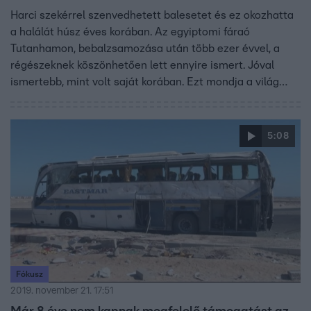
Harci szekérrel szenvedhetett balesetet és ez okozhatta
a halálát húsz éves korában. Az egyiptomi fáraó
Tutanhamon, bebalzsamozása után több ezer évvel, a
régészeknek köszönhetően lett ennyire ismert. Jóval
ismertebb, mint volt saját korában. Ezt mondja a világ
egyik legnevesebb régésze. Záhi Havássz az arab tavasz
óta a világot járja, és harcol az egyiptomi kincsek
visszajuttatásáért. A Fókusznak Budapesten adott
5:08
interjút.
Fókusz
2019. november 21. 17:51