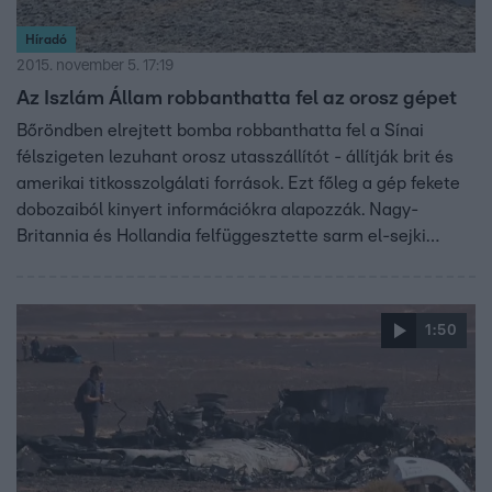
Híradó
2015. november 5. 17:19
Az Iszlám Állam robbanthatta fel az orosz gépet
Bőröndben elrejtett bomba robbanthatta fel a Sínai
félszigeten lezuhant orosz utasszállítót - állítják brit és
amerikai titkosszolgálati források. Ezt főleg a gép fekete
dobozaiból kinyert információkra alapozzák. Nagy-
Britannia és Hollandia felfüggesztette sarm el-sejki
járatait, turisták tízezrei ragadtak Egyiptomban.
Oroszország ezzel szemben spekulációnak nevezett
minden találgatást a vizsgálatok lezárulta előtt.
1:50