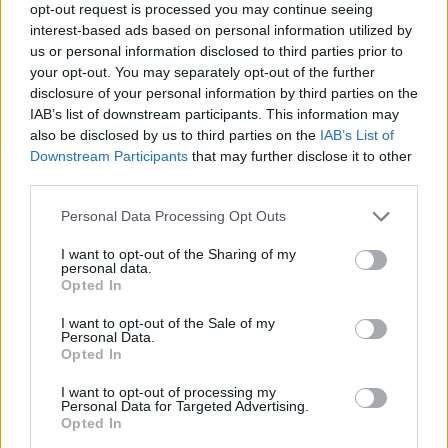
2018. január 24. 16:00
opt-out request is processed you may continue seeing
interest-based ads based on personal information utilized by
Kirabolták Survivor Anitát!
us or personal information disclosed to third parties prior to
A 2017-es Survivor két versenyzője, Klaudia és Anita
your opt-out. You may separately opt-out of the further
Egyiptomba utazott két hétre, hogy rápihenjenek a 2018-
disclosure of your personal information by third parties on the
as évre, azonban kirabolták őket. Íme a tettes
IAB’s list of downstream participants. This information may
felkutatásának és feljelentésének története!
also be disclosed by us to third parties on the
IAB’s List of
Downstream Participants
that may further disclose it to other
third parties.
Please note that this website/app uses one or more Google
Personal Data Processing Opt Outs
5:05
services and may gather and store information including but
not limited to your visit or usage behaviour. You may click to
I want to opt-out of the Sharing of my
personal data.
grant or deny consent to Google and its third-party tags to
Opted In
use your data for below specified purposes in below Google
consent section.
I want to opt-out of the Sale of my
Personal Data.
Opted In
I want to opt-out of processing my
Personal Data for Targeted Advertising.
Fókusz
Opted In
2016. június 22. 17:25