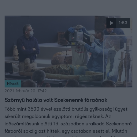
1:53
Híradó
2021. február 20. 17:42
Szörnyű halála volt Szekenenré fáraónak
Több mint 3500 évvel ezelőtti brutális gyilkossági ügyet
sikerült megoldaniuk egyiptomi régészeknek. Az
időszámításunk előtti 16. században uralkodó Szekenenré
fáraóról sokáig azt hitték, egy csatában esett el. Miután