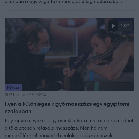
azonban megvizsgálták múmiáját a legmodernebb
eszközökkel, kiderült, hogy kivégezték.
1:07
Fókusz
2021. január 25. 18:24
Ilyen a különleges kígyó masszázs egy egyiptomi
szalonban
Egy kígyó a nyakra, egy másik a hátra és máris kezdődhet
a tökéletesen relaxáló masszázs. Már, ha nem
menekülünk el hanyatt-homlok a csúszómászók