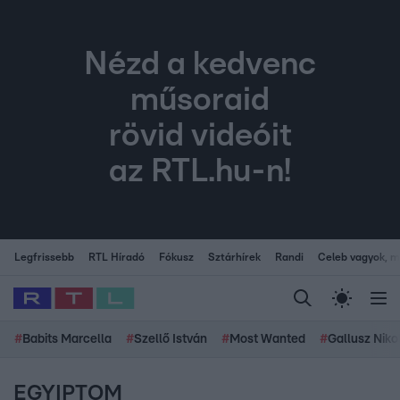
Nézd a kedvenc
műsoraid
rövid videóit
az RTL.hu-n!
Legfrissebb
RTL Híradó
Fókusz
Sztárhírek
Randi
Celeb vagyok, me
#
Babits Marcella
#
Szellő István
#
Most Wanted
#
Gallusz Niko
EGYIPTOM