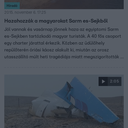
Híradó
2015. november 6. 17:25
Hazahozzák a magyarokat Sarm es-Sejkből
Jól vannak és vasárnap jönnek haza az egyiptomi Sarm
es-Sejkben tartózkodó magyar turisták. A 40 fős csoport
egy charter járattal érkezik. Közben az üdülőhely
repülőterén óriási káosz alakult ki, miután az orosz
utasszállító múlt heti tragédiája miatt megszigorították a
biztonsági ellenőrzést.
2:05