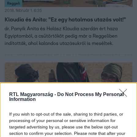
Reggeli
2018. február 1. 6:35
Klaudia és Anita: "Ez egy hatalmas utazás volt!"
dr. Panyik Anita és Halász Klaudia szerdán ért haza
Egyiptomból, a csütörtököt pedig már a Reggeliben
indították, ahol kalandos utazásukról is meséltek.
RTL Magyarország -
Do Not Process My Personal
Information
If you wish to opt-out of the sale, sharing to third parties, or
processing of your personal or sensitive information for
targeted advertising by us, please use the below opt-out
Celebklub
section to confirm your selection. Please note that after your