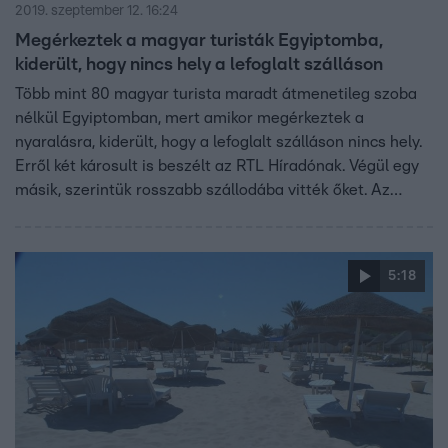
2019. szeptember 12. 16:24
Megérkeztek a magyar turisták Egyiptomba,
kiderült, hogy nincs hely a lefoglalt szálláson
Több mint 80 magyar turista maradt átmenetileg szoba
nélkül Egyiptomban, mert amikor megérkeztek a
nyaralásra, kiderült, hogy a lefoglalt szálláson nincs hely.
Erről két károsult is beszélt az RTL Híradónak. Végül egy
másik, szerintük rosszabb szállodába vitték őket. Az
utazási iroda magyarországi vezetője szerint informatikai
hiba miatt dupla foglalást adott ki rendszerük és
kompenzálást ígért.
5:18