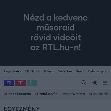
Nézd a kedvenc
műsoraid
rövid videóit
az RTL.hu-n!
Legfrissebb
RTL Híradó
Fókusz
Sztárhírek
Randi
Celeb vagyok, me
#
Babits Marcella
#
Szellő István
#
Most Wanted
#
Gallusz Niko
EGYEZMÉNY