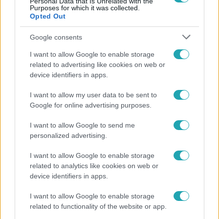
Personal Data that Is Unrelated with the
Purposes for which it was collected.
Opted Out
Google consents
I want to allow Google to enable storage
Külföld
related to advertising like cookies on web or
2022. november 20. 8:29
device identifiers in apps.
„Tehettünk volna többet” – Hiába állapodtak meg,
I want to allow my user data to be sent to
sokaknak csalódást okozott az ENSZ új
Google for online advertising purposes.
klímaegyezménye
A részleteket később dolgozzák ki, de az már biztos, hogy
I want to allow Google to send me
personalized advertising.
az országok egy kompenzációs alappal próbálnak küzdeni
a klímaváltozás ellen.
I want to allow Google to enable storage
related to analytics like cookies on web or
device identifiers in apps.
I want to allow Google to enable storage
related to functionality of the website or app.