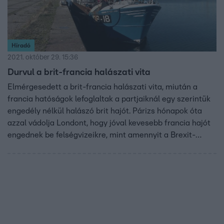
Híradó
2021. október 29. 15:36
Durvul a brit-francia halászati vita
Elmérgesedett a brit-francia halászati vita, miután a
francia hatóságok lefoglaltak a partjaiknál egy szerintük
engedély nélkül halászó brit hajót. Párizs hónapok óta
azzal vádolja Londont, hogy jóval kevesebb francia hajót
engednek be felségvizeikre, mint amennyit a Brexit-
egyezményben vállaltak. A két ország kölcsönösen
szankciókkal fenyegeti a másikat.