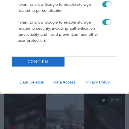
I want to allow Google to enable storage
related to personalization.
I want to allow Google to enable storage
related to security, including authentication
functionality and fraud prevention, and other
user protection.
Gazdaság
2022. október 30. 18:44
Napokon belül áremelkedésre kell számítani a
CONFIRM
gabonapiacon Putyin döntése miatt
Az oroszok kiléptek a fekete-tengeri gabonaexport-
megállapodásból.
Data Deletion
Data Access
Privacy Policy
2:00