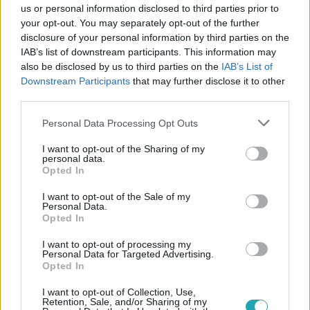
us or personal information disclosed to third parties prior to
your opt-out. You may separately opt-out of the further
disclosure of your personal information by third parties on the
IAB’s list of downstream participants. This information may
also be disclosed by us to third parties on the
IAB’s List of
Downstream Participants
that may further disclose it to other
third parties.
Külföld
Please note that this website/app uses one or more Google
Personal Data Processing Opt Outs
2023. február 21. 17:49
services and may gather and store information including but
Oroszország felmondta az utolsó
not limited to your visit or usage behaviour. You may click to
I want to opt-out of the Sharing of my
personal data.
atomegyezményt is, amit az USA-val kötött
grant or deny consent to Google and its third-party tags to
Opted In
use your data for below specified purposes in below Google
Nincs már semmi nukleáris kontroll a két nagyhatalom
consent section.
I want to opt-out of the Sale of my
között.
Personal Data.
Opted In
I want to opt-out of processing my
Personal Data for Targeted Advertising.
Opted In
I want to opt-out of Collection, Use,
Retention, Sale, and/or Sharing of my