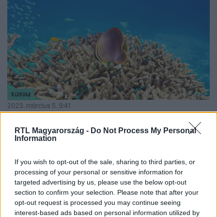
Külföld
2023. március 5. 9:41
Történelmi egyezményt hoztak létre az ENSZ
RTL Magyarország -
Do Not Process My Personal
tagállamai az óceánok védelméről
Information
Maratoni, 40 órás ülés után tudtak megállapodni a nyílt
tengerek élővilágának védelméről.
If you wish to opt-out of the sale, sharing to third parties, or
processing of your personal or sensitive information for
targeted advertising by us, please use the below opt-out
section to confirm your selection. Please note that after your
opt-out request is processed you may continue seeing
interest-based ads based on personal information utilized by