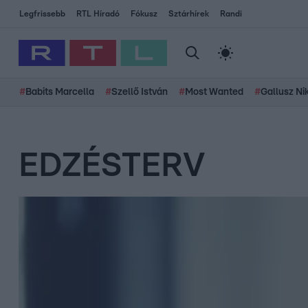
Legfrissebb
RTL Híradó
Fókusz
Sztárhírek
Randi
#
Babits Marcella
#
Szellő István
#
Most Wanted
#
Gallusz Ni
EDZÉSTERV