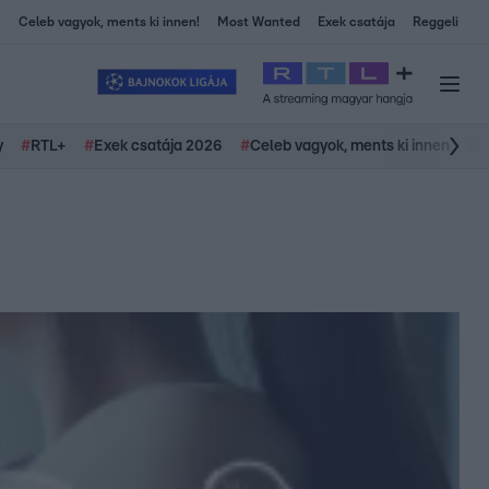
Celeb vagyok, ments ki innen!
Most Wanted
Exek csatája
Reggeli
y
#
RTL+
#
Exek csatája 2026
#
Celeb vagyok, ments ki innen
#
H