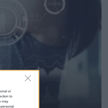
sonal or
ection to
ou may
 personal