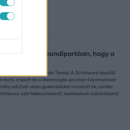
re építheted az
hogyan eddz a kondiparkban, hogy a
ondta az rtl.hu-nak Veréb Tamás. A Sztárboxra készülő
ybe venni, a sport és a testmozgás azonban folyamatosan
emélyi edzővel olyan gyakorlatokat mutatott be, amiket
árboxra való felkészüléséről, testképének kialakításáról