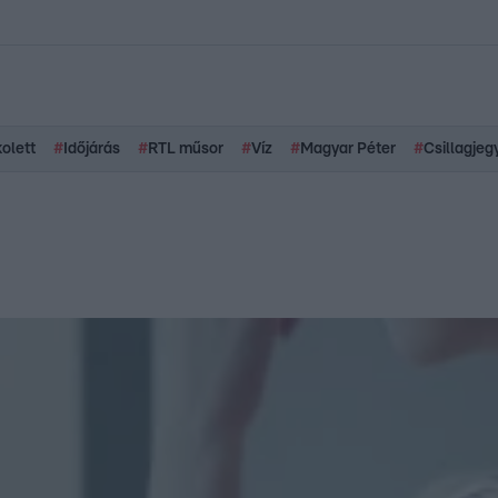
kolett
#
Időjárás
#
RTL műsor
#
Víz
#
Magyar Péter
#
Csillagjeg