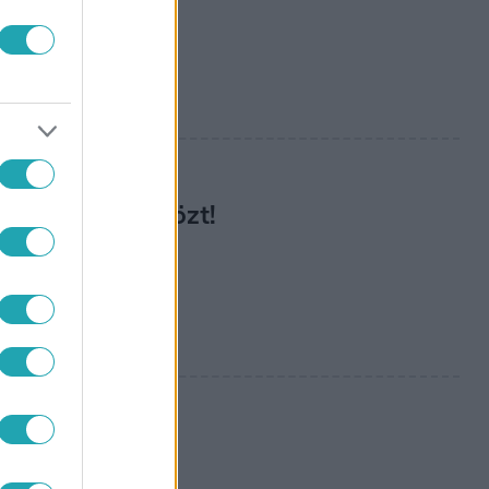
esen is olyan
ág legjobbjai közt!
 sosem sportolt
kezdőknek