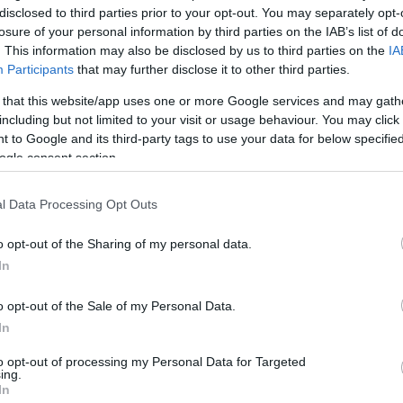
 tanácsokat a mestersége
disclosed to third parties prior to your opt-out. You may separately opt-
losure of your personal information by third parties on the IAB’s list of
. This information may also be disclosed by us to third parties on the
IA
Participants
that may further disclose it to other third parties.
 that this website/app uses one or more Google services and may gath
including but not limited to your visit or usage behaviour. You may click 
 to Google and its third-party tags to use your data for below specifi
ogle consent section.
5
hwarzenegger 78 éves – még
l Data Processing Opt Outs
minátor-formában!
o opt-out of the Sharing of my personal data.
s aktív Hollywood legizmosabb legendája – és
In
l is visszatér a képernyőre
o opt-out of the Sale of my Personal Data.
In
to opt-out of processing my Personal Data for Targeted
ing.
Stallone még 79 évesen is keményen edz –
In