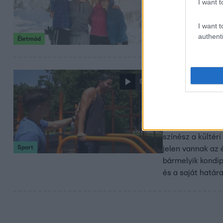
Kezdd el a futás
I want t
állóképességed 
I want t
authenti
Életmód
2024. július 26. 10:
9:07
A Sztárbox
legtöbbet 
„Úgy érzem magam
színész a kültér
Sport
jelen vannak az 
bármelyik kondip
és a saját határ