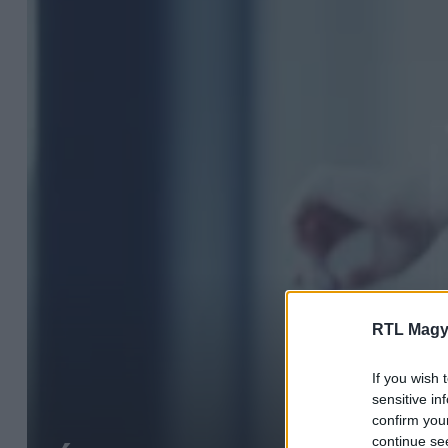
RTL Magy
If you wish 
sensitive in
confirm you
continue se