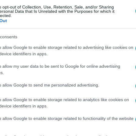
talságának
o opt-out of Collection, Use, Retention, Sale, and/or Sharing
ersonal Data that Is Unrelated with the Purposes for which it
ne neve egyet jelent az akciófilmek aranykorával, de még 79 év
lected.
Out
van, amire bárki felnézhet.
consents
o allow Google to enable storage related to advertising like cookies on
:00
evice identifiers in apps.
 konditerembe: Ferenczi Liza a fitneszvil
o allow my user data to be sent to Google for online advertising
s, de már a profik közt versenyezhet. Ferenczi Liza korábban
s.
ára az edzőterem a második otthona.
to allow Google to send me personalized advertising.
o allow Google to enable storage related to analytics like cookies on
evice identifiers in apps.
9
o allow Google to enable storage related to functionality of the website
tsz 8 hét alatt álmaid formájába: futás 