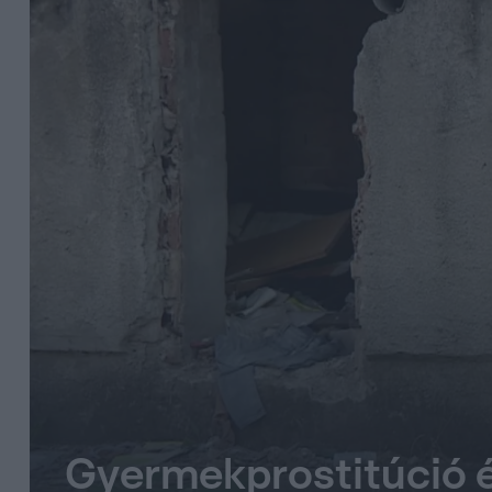
Gyermekprostitúció 