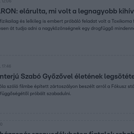
 12:06
N: elárulta, mi volt a legnagyobb kihí
izikailag és lelkileg is embert próbáló feladat volt a Toxikoma
elesen át tudja adni a nagyközönségnek egy drogfüggő mindenna
 17:46
interjú Szabó Győzővel életének legsötét
la szóló filmbe épített zártoszályon beszélt arról a Fókusz s
gfüggőségétől próbált szabadulni.
30