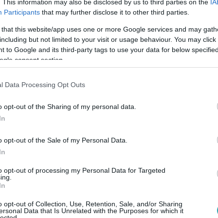
. This information may also be disclosed by us to third parties on the
IA
Participants
that may further disclose it to other third parties.
 that this website/app uses one or more Google services and may gath
7:25
including but not limited to your visit or usage behaviour. You may click 
ták a józsefvárosi gyilkosság
 to Google and its third-party tags to use your data for below specifi
ogle consent section.
ját, a férfi már volt büntetve
yilkosság gyanúsítottját szombaton letartóztatták: sem a
l Data Processing Opt Outs
m a bíróságon nem tett vallomást.
o opt-out of the Sharing of my personal data.
In
o opt-out of the Sale of my Personal Data.
 8:03
In
táv: Arra nevelem a lányaimat, hogy ebbő
to opt-out of processing my Personal Data for Targeted
ing.
In
saját bőrén tapasztalta meg a legnagyobb mélypontokat, tíz é
s sokakat megrág, kiköp – „látunk színészeket a jelenet előtt h
o opt-out of Collection, Use, Retention, Sale, and/or Sharing
ersonal Data that Is Unrelated with the Purposes for which it
lected.