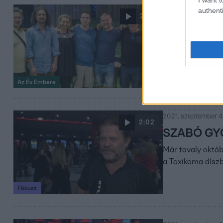
authenti
2021. december 20.
2:57
A Toxikoma
Szabó Győző egyf
kilenc éve könyv
legsikeresebb mo
változtattak az 
Az Év Embere
lehet.
2021. szeptember 4.
2:02
SZABÓ GYŐZ
Már tavaly októb
a Toxikoma díszb
Fókusz