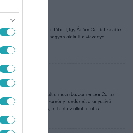
tani köztünk
előtt el kell hagyniuk a tábort, így Ádám Curtist kezdte
n, és arra is kitért, hogy hogyan alakult a viszonya
véget ér épp most került a mozikba. Jamie Lee Curtis
szerelmes aerobikoktató, kemény rendőrnő, aranyszívű
 de már rég lejött róluk, miként az alkoholról is.