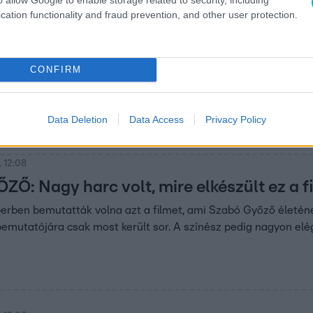
cation functionality and fraud prevention, and other user protection.
 15:00
 az utóbbi évek egyik legsikeresebb magy
ajta terápiaként fogott bele élete legnehezebb időszakának 
CONFIRM
ként is megjelent. Ez alapján készült el a Toxikoma című film, 
zija lett. Az egyik gimnáziumban az érettségi tételek közé is 
életükön. Szabó Győző és a Toxikoma alkotó csapata is jelölt a
Data Deletion
Data Access
Privacy Policy
 12:08
Ő: Nagy harc volt, mire elkészült ez a f
erben bemutatták volna azt a filmet, ami Szabó Győző életéne
emutatójára csak most került sor. A színész pedig nagyon elég