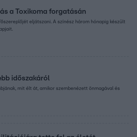
vás a Toxikoma forgatásán
 főszereplőjét eljátszani. A színész három hónapig készült
pjait.
ebb időszakáról
tábjának, mit élt át, amikor szembenézett önmagával és