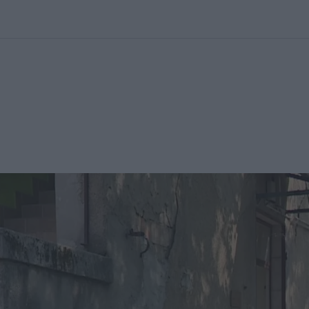
kolett
#
Időjárás
#
RTL műsor
#
Víz
#
Magyar Péter
#
Csillagjeg