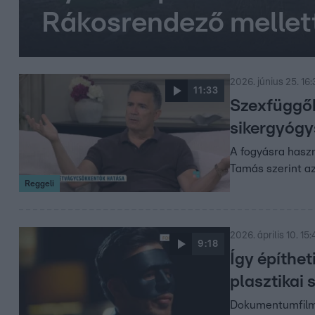
Rákosrendező mellet
2026. június 25. 16
11:33
Szexfüggők
sikergyógy
A fogyásra haszn
Tamás szerint az
Reggeli
2026. április 10. 15:
9:18
Így építhet
plasztikai 
Dokumentumfilmb