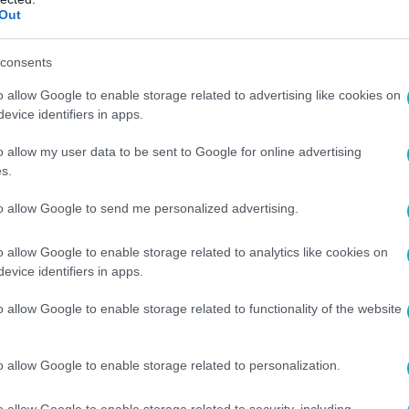
Out
9:40
indig próbált ilyen főnökszerepet kialakí
consents
egő celebek szerettek volna minél többet megtudni egymásról mi
o allow Google to enable storage related to advertising like cookies on
pper őszintén vallott arról az időszakról, amikor elindult a lejtő
evice identifiers in apps.
Majkával.
o allow my user data to be sent to Google for online advertising
s.
to allow Google to send me personalized advertising.
7:54
o allow Google to enable storage related to analytics like cookies on
Curtis, a majdnem magyar sikolykirálynő
evice identifiers in apps.
 tizenhárom Halloween-filmből hétben szerepelt, A Halloween 
o allow Google to enable storage related to functionality of the website
lős horroroktól a késelős horrorokig vezetett, de volt közben 
rbeli komika. Volt, hogy a fájdalomcsillapítókat ötösével szedte,
o allow Google to enable storage related to personalization.
o allow Google to enable storage related to security, including