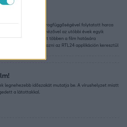
ar mozija lett
megírásába. A súlyos drogfüggőségével folytatott harca
ami több mint 100 ezer nézővel az utóbbi évek egyik
beválasztották, emellett többen a film hatására
z Év Embere díjra. Szavazni az RTL24 applikáción keresztül
ilm!
k legnehezebb időszakát mutatja be. A vírushelyzet miatt
edett a látottakkal.