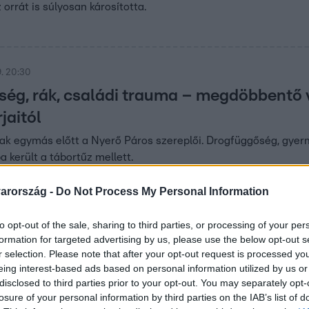
 orrát is súlyosan károsította.
. 20:30
ég, rák, családi trauma – megdöbbentő
jaitól
ak egymás előtt a Nyerő Páros szereplői. Drogfüggőség, gyer
a került a tábortűz mellett.
arország -
Do Not Process My Personal Information
:11
to opt-out of the sale, sharing to third parties, or processing of your per
ztáv után Simon Kornél is alkohol- és d
formation for targeted advertising by us, please use the below opt-out s
ék, aztán bevállalták, vagy legalábbis nem titkolták, hogy nag
r selection. Please note that after your opt-out request is processed y
eing interest-based ads based on personal information utilized by us or
függőséggel küzdött. És azt állítják, még sokan vannak a szín
disclosed to third parties prior to your opt-out. You may separately opt-
pedig ők nem bánták meg, hogy felvállalták, milyen esendők.
losure of your personal information by third parties on the IAB’s list of