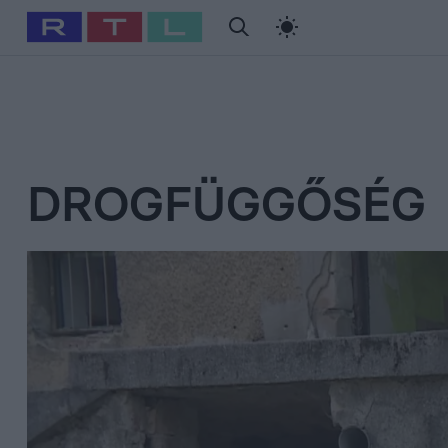
#
Babits Marcella
#
Szellő István
#
Most Wanted
#
Gallusz Ni
DROGFÜGGŐSÉG