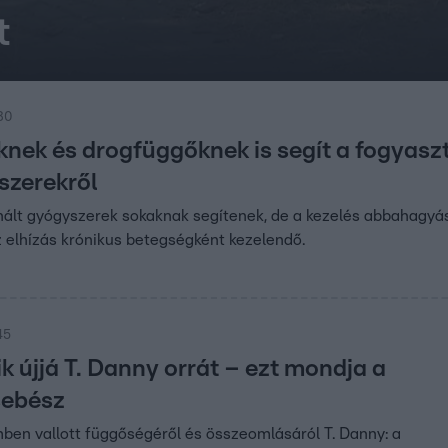
t
:30
nek és drogfüggőknek is segít a fogyaszt
szerekről
ált gyógyszerek sokaknak segítenek, de a kezelés abbahagyása 
 elhízás krónikus betegségként kezelendő.
45
ik újjá T. Danny orrát – ezt mondja a
sebész
en vallott függőségéről és összeomlásáról T. Danny: a