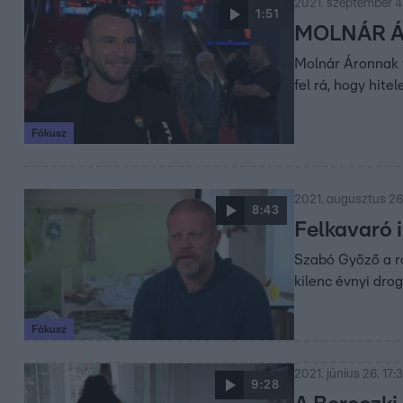
2021. szeptember 4.
1:51
MOLNÁR ÁRO
Molnár Áronnak f
fel rá, hogy hit
Fókusz
2021. augusztus 26.
8:43
Felkavaró 
Szabó Győző a ró
kilenc évnyi dro
Fókusz
2021. június 26. 17:
9:28