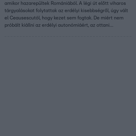
amikor hazarepültek Romániából. A légi út előtt viharos
tárgyalásokat folytattak az erdélyi kisebbségről, úgy vált
el Ceausescutól, hogy kezet sem fogtak. De miért nem
próbált kiállni az erdélyi autonómiáért, az ottani
magyarokért a pártfőtitkár? Volt titkos alku? Hogy látják
az akkori szereplők az akkori eseményeket ma?