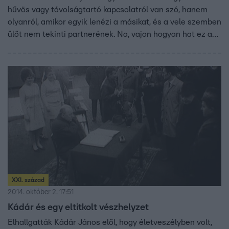
hűvös vagy távolságtartó kapcsolatról van szó, hanem
olyanról, amikor egyik lenézi a másikat, és a vele szemben
ülőt nem tekinti partnerének. Na, vajon hogyan hat ez a
két nép viszonyára? Nyilván nem sokat lendít rajta.
Nyilván nem hegednek be tőle sebek. Nyilván az utánuk
jövő generációra marad, hogy valamit másképp
csináljanak.
XXI. század
2014. október 2. 17:51
Kádár és egy eltitkolt vészhelyzet
Elhallgatták Kádár János elől, hogy életveszélyben volt,