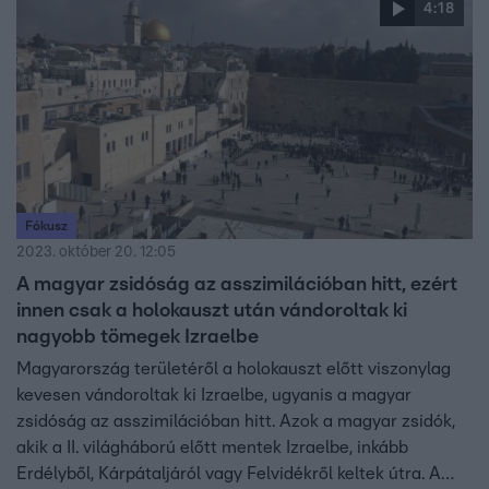
4:18
Fókusz
2023. október 20. 12:05
A magyar zsidóság az asszimilációban hitt, ezért
innen csak a holokauszt után vándoroltak ki
nagyobb tömegek Izraelbe
Magyarország területéről a holokauszt előtt viszonylag
kevesen vándoroltak ki Izraelbe, ugyanis a magyar
zsidóság az asszimilációban hitt. Azok a magyar zsidók,
akik a II. világháború előtt mentek Izraelbe, inkább
Erdélyből, Kárpátaljáról vagy Felvidékről keltek útra. A