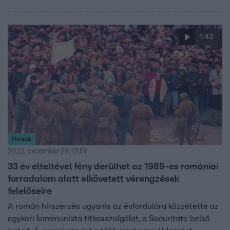
hatvanas-hetvenes években az erdélyi zsidóságból
körülbelül százezren vándoroltak ki. A ma Izraelben élő
magyar ajkú zsidóság túlnyomó többségét az erdélyi
1:42
származású alijázók adják. Minden kiengedett zsidóért
valutát kapott a Ceaușescu-rendszer.
Híradó
2022. december 23. 17:51
33 év elteltével fény derülhet az 1989-es romániai
forradalom alatt elkövetett vérengzések
felelőseire
A román hírszerzés ugyanis az évfordulóra közzétette az
egykori kommunista titkosszolgálat, a Securitate belső