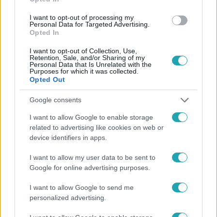
lányának kocsijára.
I want to opt-out of processing my
Personal Data for Targeted Advertising.
Opted In
4:18
I want to opt-out of Collection, Use,
Retention, Sale, and/or Sharing of my
Personal Data that Is Unrelated with the
Purposes for which it was collected.
Opted Out
Google consents
I want to allow Google to enable storage
related to advertising like cookies on web or
device identifiers in apps.
Fókusz
2020. július 14. 14:45
I want to allow my user data to be sent to
Fókusz Anno: Ott voltunk a Ceaușescu család
Google for online advertising purposes.
személyes tárgyainak elárverezésén
I want to allow Google to send me
Egy bukaresti villában lakott 34 éven keresztül Nicolae
personalized advertising.
Ceaușescu és családja. A környék most csendes. Az
elmúlt 10 ében az őrökön kívül senki nem járt erre, néhány