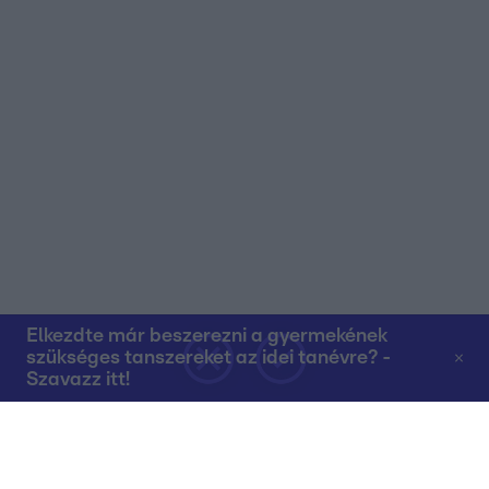
Elkezdte már beszerezni a gyermekének
szükséges tanszereket az idei tanévre? -
Szavazz itt!