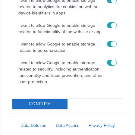
I want to allow Google to enable storage
napja azonban újra élet költözött a házba. Itt tartják azt
related to analytics like cookies on web or
device identifiers in apps.
az árverést, amelyen a Ceaușescu család műtárgyait, és
személyes holmijait kínálják eladásra első sorban gazdag
I want to allow Google to enable storage
külföldieknek.
related to functionality of the website or app.
11:19
I want to allow Google to enable storage
related to personalization.
I want to allow Google to enable storage
related to security, including authentication
functionality and fraud prevention, and other
user protection.
Fókusz
CONFIRM
2018. január 15. 18:10
Ceausescu nyomában: egy diktátor stadionja
A Kárpátok Géniusza, mert így neveztette magát
Data Deletion
Data Access
Privacy Policy
Ceausescu, idén januárban lenne 100 éves. A jövő