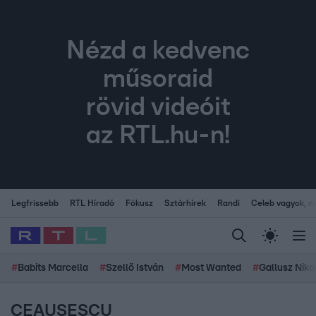
Nézd a kedvenc
műsoraid
rövid videóit
az RTL.hu-n!
Legfrissebb
RTL Híradó
Fókusz
Sztárhírek
Randi
Celeb vagyok, me
#
Babits Marcella
#
Szellő István
#
Most Wanted
#
Gallusz Niko
CEAUSESCU