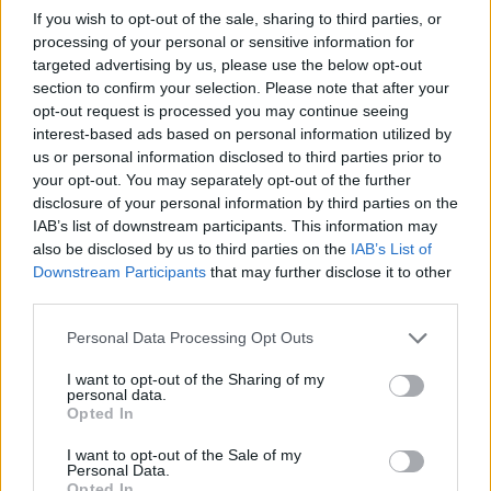
If you wish to opt-out of the sale, sharing to third parties, or
Szerinte a kommunizmus alatt sem volt olyan diktatúra a
processing of your personal or sensitive information for
fővárosban, mint Karácsony Gergely alatt.
targeted advertising by us, please use the below opt-out
section to confirm your selection. Please note that after your
opt-out request is processed you may continue seeing
interest-based ads based on personal information utilized by
us or personal information disclosed to third parties prior to
your opt-out. You may separately opt-out of the further
disclosure of your personal information by third parties on the
IAB’s list of downstream participants. This information may
also be disclosed by us to third parties on the
IAB’s List of
Downstream Participants
that may further disclose it to other
third parties.
Please note that this website/app uses one or more Google
Personal Data Processing Opt Outs
Külföld
services and may gather and store information including but
2022. május 23. 5:32
not limited to your visit or usage behaviour. You may click to
I want to opt-out of the Sharing of my
personal data.
grant or deny consent to Google and its third-party tags to
Ceauşescu lányának Renault-ját a kikiáltási ár
Opted In
use your data for below specified purposes in below Google
negyvenszereséért vitték el
consent section.
I want to opt-out of the Sale of my
Valaki nagyon vágyott az 1989-ben kivégzett diktátor
Personal Data.
Opted In