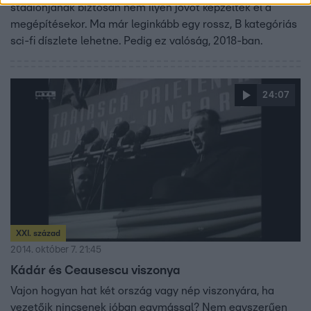
stadionjának biztosan nem ilyen jövőt képzeltek el a
megépítésekor. Ma már leginkább egy rossz, B kategóriás
sci-fi díszlete lehetne. Pedig ez valóság, 2018-ban.
24:07
XXI. század
2014. október 7. 21:45
Kádár és Ceausescu viszonya
Vajon hogyan hat két ország vagy nép viszonyára, ha
vezetőik nincsenek jóban egymással? Nem egyszerűen