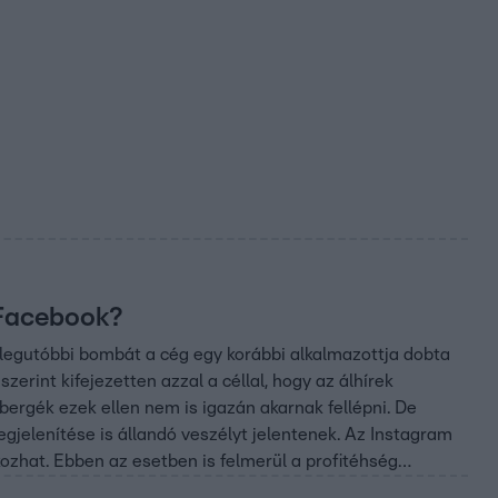
 Facebook?
 legutóbbi bombát a cég egy korábbi alkalmazottja dobta
rint kifejezetten azzal a céllal, hogy az álhírek
rbergék ezek ellen nem is igazán akarnak fellépni. De
gjelenítése is állandó veszélyt jelentenek. Az Instagram
ozhat. Ebben az esetben is felmerül a profitéhség