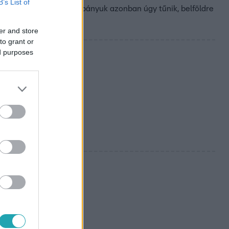
B’s List of
pezet, a legújabb kampányuk azonban úgy tűnik, belföldre
er and store
to grant or
ed purposes
esei