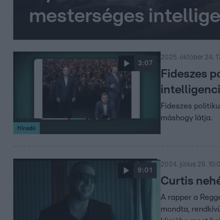
mesterséges intellige
2025. október 24. 1
3:07
Fideszes p
intelligenc
Fideszes politik
máshogy látja.
Híradó
2024. július 26. 10:
9:01
Curtis neh
A rapper a Regge
mondta, rendkívü