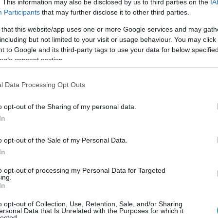
. This information may also be disclosed by us to third parties on the
IA
kezdhet gyanakodni. Egyre durvább az orosz dezinformációs gé
Participants
that may further disclose it to other third parties.
 that this website/app uses one or more Google services and may gath
including but not limited to your visit or usage behaviour. You may click 
 to Google and its third-party tags to use your data for below specifi
6. 19:52
ogle consent section.
zottság: a Twitteren terjed a legnagyobb
l Data Processing Opt Outs
 dezinformáció
t is gond, mert az EU arra számít, hogy a Kreml és szövetség
o opt-out of the Sharing of my personal data.
ek az európai választások előtt.
In
o opt-out of the Sale of my Personal Data.
In
. 6:29
to opt-out of processing my Personal Data for Targeted
ágokat vádol hamis hírek
ing.
In
vel az orosz külügy
o opt-out of Collection, Use, Retention, Sale, and/or Sharing
HVG egy-egy cikke verte ki a biztosítékot
ersonal Data that Is Unrelated with the Purposes for which it
lected.