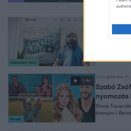
authenti
2022. január 12. 16:
Egy nemzet
Az álhírek terje
dezinformáció és
Tudomány-Tech
2021. december 31. 
1:44
Szabó Zsófi
nyomozás 
Shane Tusup idén
bizonyos I. Benc
Híradó