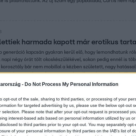
le is pillanthattunk. Az új szám egy popballada, Curtis nem ra
6
elettiek harmada kapott már erotikus tar
b generáció kapcsán gyakran kerül elő, hogy lemondhatunk róluk
 napi négy órát tölt okoskészülékével, sokan pedig ennél is t
korosztály bár nem mobillal a kézben született, nagy hatással
gi média veszélyeinek, megvezetik-e őket a hamis hírek, ők is
bb internetes csalások ellen? A Reggeli stúdiójában erről besz
arország -
Do Not Process My Personal Information
9:15
to opt-out of the sale, sharing to third parties, or processing of your per
formation for targeted advertising by us, please use the below opt-out s
ett a putyini propaganda, hollywoodi sztá
r selection. Please note that after your opt-out request is processed y
kat
eing interest-based ads based on personal information utilized by us or
disclosed to third parties prior to your opt-out. You may separately opt-
gandagépezet már a hollywoodi sztárokat sem kíméli és őket f
losure of your personal information by third parties on the IAB’s list of
an, hogy Zsákos Frodó Zelenszkij drogfüggősége miatt aggódi