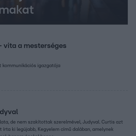
almakat
– vita a mesterséges
árt kommunikációs igazgatója
udyval
ata, de nem szakítottak szerelmével, Judyval. Curtis azt
ket írta ki legújabb, Kegyelem című dalában, amelynek