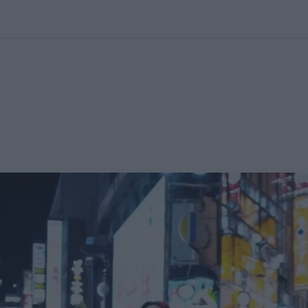
kolett
#
Időjárás
#
RTL műsor
#
Víz
#
Magyar Péter
#
Csillagjeg