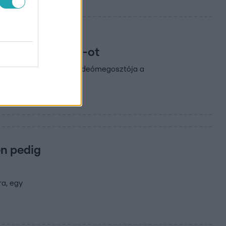
télte a YouTube-ot
ózat szerint a Google videómegosztója a
en pedig
ra, egy