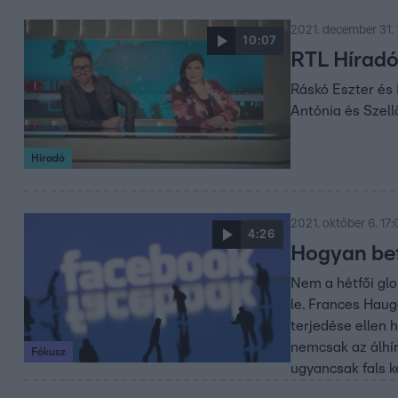
2021. december 31. 
10:07
RTL Híradó
Ráskó Eszter és 
Antónia és Szell
Híradó
2021. október 6. 17
4:26
Hogyan bef
Nem a hétfői glo
le. Frances Haug
terjedése ellen h
nemcsak az álhír
Fókusz
ugyancsak fals k
dilemmája.