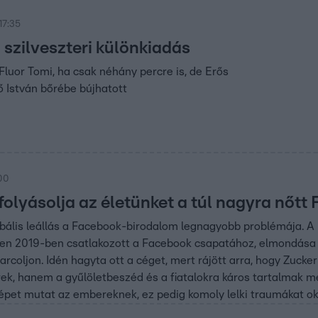
17:35
 szilveszteri különkiadás
Fluor Tomi, ha csak néhány percre is, de Erős
ő István bőrébe bújhatott
:00
olyásolja az életünket a túl nagyra nőtt
bális leállás a Facebook-birodalom legnagyobb problémája. A
en 2019-ben csatlakozott a Facebook csapatához, elmondása sze
arcoljon. Idén hagyta ott a céget, mert rájött arra, hogy Zucke
ek, hanem a gyűlöletbeszéd és a fiatalokra káros tartalmak me
épet mutat az embereknek, ez pedig komoly lelki traumákat ok