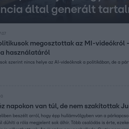
ncia által generált tart
7:07
olitikusok megosztottak az MI-videókról 
ia használatáról
usok szerint nincs helye az AI-videóknak a politikában, de a p
00
éz napokon van túl, de nem szakítottak J
liben beszélt arról, hogy épp hullámvölgyben van a párkapcsol
l dühíti a róla megjelent sok álhír. Több csalódás is érte, eze