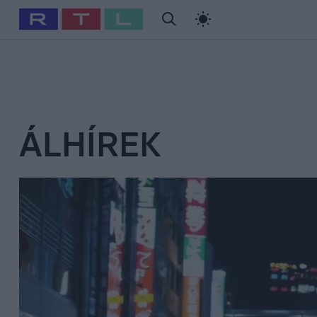
#
Babits Marcella
#
Szellő István
#
Most Wanted
#
Gallusz Ni
ÁLHÍREK