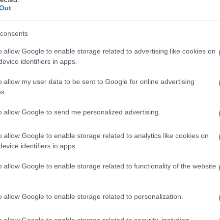
hanó agresszoroknál.
Out
consents
:42
o allow Google to enable storage related to advertising like cookies on
erhetjük fel a
evice identifiers in apps.
híreket?
o allow my user data to be sent to Google for online advertising
ről is kérdeztük
s.
, a Political Capital
to allow Google to send me personalized advertising.
o allow Google to enable storage related to analytics like cookies on
evice identifiers in apps.
:30
ók az orosz-ukrán háborúról, amelyekről
o allow Google to enable storage related to functionality of the website
hogy a valóságot mutatják
ük ki a hamis híreket, kiderül a riportból.
o allow Google to enable storage related to personalization.
o allow Google to enable storage related to security, including