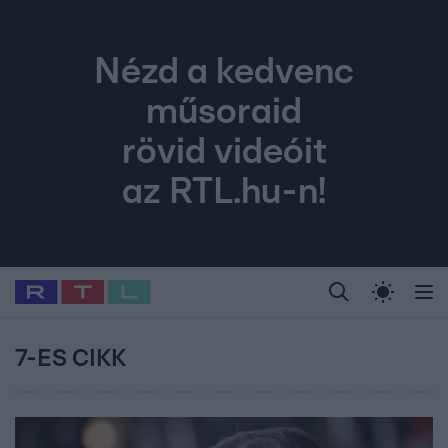
Nézd a kedvenc
műsoraid
rövid videóit
az RTL.hu-n!
Legfrissebb
RTL Híradó
Fókusz
Sztárhírek
Randi
Celeb vagyok, me
#
Babits Marcella
#
Szellő István
#
Most Wanted
#
Gallusz Niko
7-ES CIKK