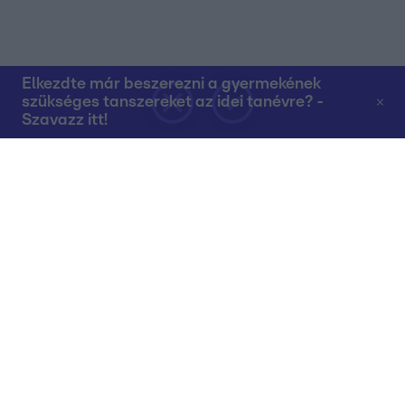
Elkezdte már beszerezni a gyermekének
szükséges tanszereket az idei tanévre? -
Szavazz itt!