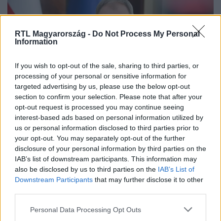
RTL Magyarország -
Do Not Process My Personal
Information
If you wish to opt-out of the sale, sharing to third parties, or
processing of your personal or sensitive information for
targeted advertising by us, please use the below opt-out
Európa
section to confirm your selection. Please note that after your
2024. május 29. 13:50
opt-out request is processed you may continue seeing
Az Európai Bizottság lezárja a Lengyelország
interest-based ads based on personal information utilized by
elleni jogállamisági eljárást
us or personal information disclosed to third parties prior to
your opt-out. You may separately opt-out of the further
Lengyelországban már nem áll fenn egyértelműen a
disclosure of your personal information by third parties on the
jogállamiság súlyos megsértésének kockázata, ezért
IAB’s list of downstream participants. This information may
lezárják a jogállamisági eljárást.
also be disclosed by us to third parties on the
IAB’s List of
Downstream Participants
that may further disclose it to other
third parties.
Please note that this website/app uses one or more Google
Personal Data Processing Opt Outs
services and may gather and store information including but