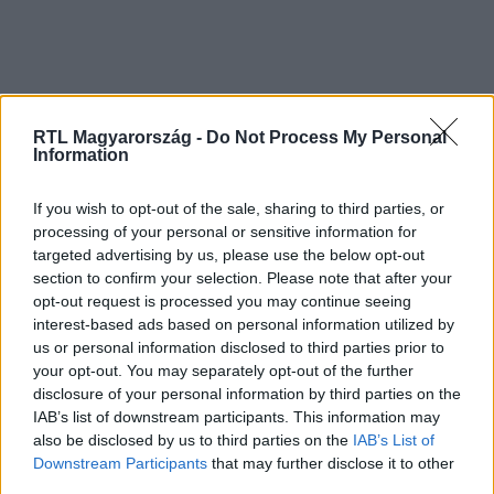
RTL Magyarország -
Do Not Process My Personal
Information
If you wish to opt-out of the sale, sharing to third parties, or
Kövess minket, és értesülj a friss hírekről a
processing of your personal or sensitive information for
targeted advertising by us, please use the below opt-out
Facebookon is!
section to confirm your selection. Please note that after your
opt-out request is processed you may continue seeing
Követem
interest-based ads based on personal information utilized by
us or personal information disclosed to third parties prior to
your opt-out. You may separately opt-out of the further
disclosure of your personal information by third parties on the
IAB’s list of downstream participants. This information may
also be disclosed by us to third parties on the
IAB’s List of
Downstream Participants
that may further disclose it to other
#
CELEB VAGYOK, MENTS KI INNEN!
#
ADÁSRÉSZLETEK
third parties.