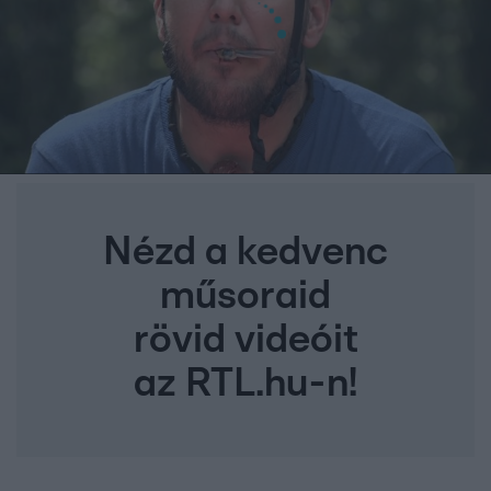
Nézd a kedvenc
műsoraid
rövid videóit
az RTL.hu-n!