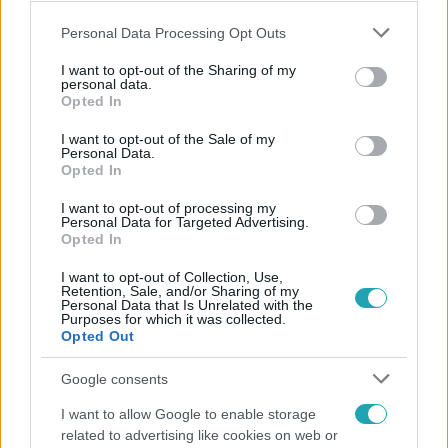
#
CELEB VAGYOK MENTS KI INNEN
#
6. ÉVAD
#
VIDEÓ
Please note that this website/app uses one or more Google
Personal Data Processing Opt Outs
#
RTL
#
KINCSVADÁSZAT
services and may gather and store information including but
not limited to your visit or usage behaviour. You may click to
I want to opt-out of the Sharing of my
personal data.
grant or deny consent to Google and its third-party tags to
Opted In
use your data for below specified purposes in below Google
consent section.
I want to opt-out of the Sale of my
Personal Data.
Opted In
I want to opt-out of processing my
Népszerű
Personal Data for Targeted Advertising.
Opted In
I want to opt-out of Collection, Use,
Retention, Sale, and/or Sharing of my
Personal Data that Is Unrelated with the
Purposes for which it was collected.
Opted Out
Google consents
I want to allow Google to enable storage
related to advertising like cookies on web or