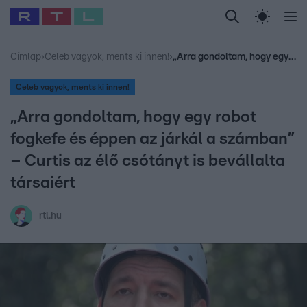
Legfrissebb
RTL Híradó
Fókusz
Sztárhírek
Randi
Celeb vagyok, me
#
Babits Marcella
#
Szellő István
#
Most Wanted
#
Gallusz Niko
Címlap
›
Celeb vagyok, ments ki innen!
›
„Arra gondoltam, hogy egy robot fogkefe és éppen az járkál a számban” – Curtis az élő csótányt is bevállalta társaiért
Celeb vagyok, ments ki innen!
„Arra gondoltam, hogy egy robot
fogkefe és éppen az járkál a számban”
– Curtis az élő csótányt is bevállalta
társaiért
rtl.hu