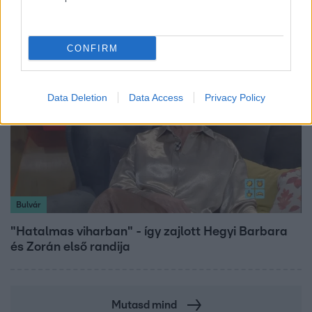
dolgozik Garami Gábor
CONFIRM
Data Deletion
Data Access
Privacy Policy
Bulvár
"Hatalmas viharban" - így zajlott Hegyi Barbara
és Zorán első randija
Mutasd mind