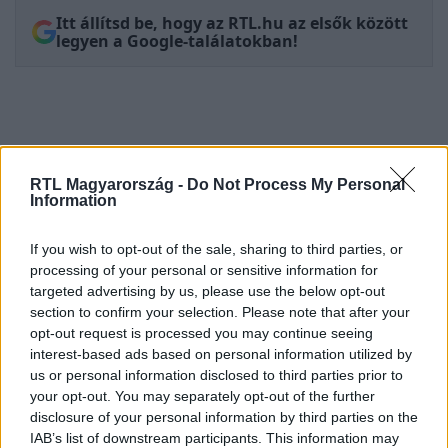
Itt állítsd be, hogy az RTL.hu az elsők között
legyen a Google-találatokban!
RTL Magyarország -
Do Not Process My Personal
Information
If you wish to opt-out of the sale, sharing to third parties, or
processing of your personal or sensitive information for
targeted advertising by us, please use the below opt-out
Kövess minket, és értesülj a friss
section to confirm your selection. Please note that after your
hírekről a Facebookon is!
opt-out request is processed you may continue seeing
interest-based ads based on personal information utilized by
us or personal information disclosed to third parties prior to
Követem
your opt-out. You may separately opt-out of the further
disclosure of your personal information by third parties on the
IAB’s list of downstream participants. This information may