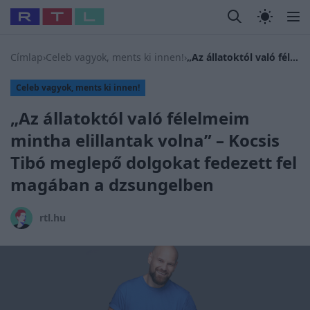
Legfrissebb
RTL Híradó
Fókusz
Sztárhírek
Randi
Celeb vagyok
#
Babits Marcella
#
Szellő István
#
Most Wanted
#
Gallusz N
Címlap
›
Celeb vagyok, ments ki innen!
›
„Az állatoktól való félelmeim mintha elillantak volna” – Kocsis Tibó meglepő dolgokat fedezett fel magában a dzsungelben
Celeb vagyok, ments ki innen!
„Az állatoktól való félelmeim
mintha elillantak volna” – Kocsis
Tibó meglepő dolgokat fedezett fel
magában a dzsungelben
rtl.hu