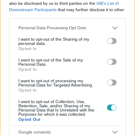
also be disclosed by us to third parties on the
IAB’s List of
Downstream Participants
that may further disclose it to other
third parties.
#
CELEB VAGYOK, MENTS KI INNEN!
#
CELEB VAGYOK
Please note that this website/app uses one or more Google
Personal Data Processing Opt Outs
#
MENTS KI INNEN
#
RTL
#
INTERJÚ
services and may gather and store information including but
not limited to your visit or usage behaviour. You may click to
I want to opt-out of the Sharing of my
#
KOCSIS TIBÓ
#
KIESÉS
personal data.
grant or deny consent to Google and its third-party tags to
Opted In
use your data for below specified purposes in below Google
consent section.
I want to opt-out of the Sale of my
Personal Data.
Opted In
I want to opt-out of processing my
Personal Data for Targeted Advertising.
Opted In
Népszerű
I want to opt-out of Collection, Use,
Retention, Sale, and/or Sharing of my
Personal Data that Is Unrelated with the
Purposes for which it was collected.
Opted Out
14:09
Google consents