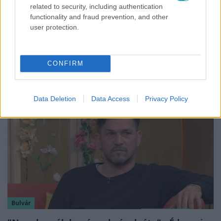
related to security, including authentication
functionality and fraud prevention, and other
user protection.
Reggeli
Öt gyereket neveltek fel közösen – szinte
sosem mutatja meg férjét Ungár Anikó
CONFIRM
Data Deletion
Data Access
Privacy Policy
Bulvár