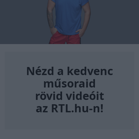
Nézd a kedvenc műsoraid rövi
Nézd a kedvenc
műsoraid
rövid videóit
az RTL.hu-n!