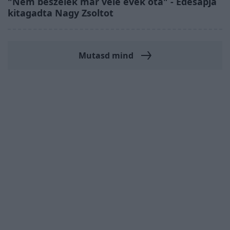
"Nem beszélek már vele évek óta" - Édesapja
kitagadta Nagy Zsoltot
Mutasd mind