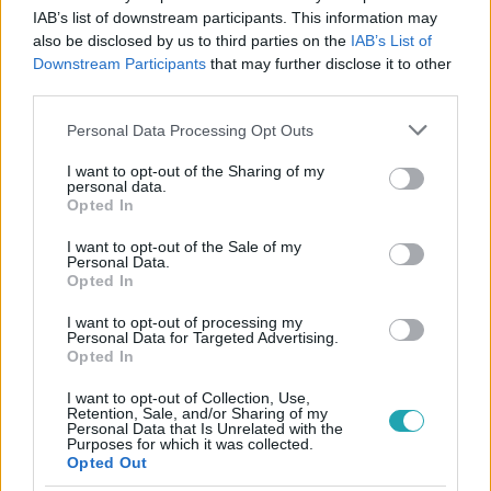
#
CELEB VAGYOK, MENTS KI INNEN!
#
ADÁSRÉSZLETEK
IAB’s list of downstream participants. This information may
also be disclosed by us to third parties on the
IAB’s List of
#
CELEB VAGYOK MENTS KI INNEN
#
SCHUMACHER VANDA
Downstream Participants
that may further disclose it to other
#
MOLNÁR NINI
#
BUGYI
#
VIDEÓ
#
6. ÉVAD
third parties.
#
10. RÉSZ
#
RTL
Please note that this website/app uses one or more Google
Personal Data Processing Opt Outs
services and may gather and store information including but
not limited to your visit or usage behaviour. You may click to
I want to opt-out of the Sharing of my
personal data.
grant or deny consent to Google and its third-party tags to
Opted In
use your data for below specified purposes in below Google
consent section.
I want to opt-out of the Sale of my
Personal Data.
Opted In
Népszerű
I want to opt-out of processing my
Personal Data for Targeted Advertising.
Opted In
I want to opt-out of Collection, Use,
Retention, Sale, and/or Sharing of my
Personal Data that Is Unrelated with the
Purposes for which it was collected.
Opted Out