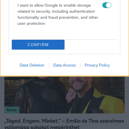
I want to allow Google to enable storage
Híradó
related to security, including authentication
Lannert Judit az RTL-nek: Maradnak a
functionality and fraud prevention, and other
tankerületek és a Klebelsberg Központ, de
user protection.
átalakítják őket
CONFIRM
Data Deletion
Data Access
Privacy Policy
Bulvár
„Téged. Engem. Minket.” – Emilio és Tina szerelmes
vallomása sokakat megérinthet