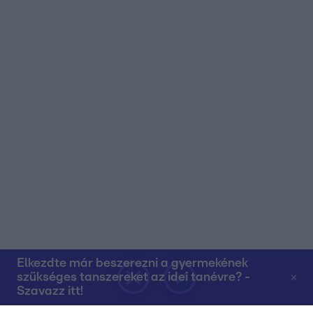
Elkezdte már beszerezni a gyermekének
szükséges tanszereket az idei tanévre? -
Szavazz itt!