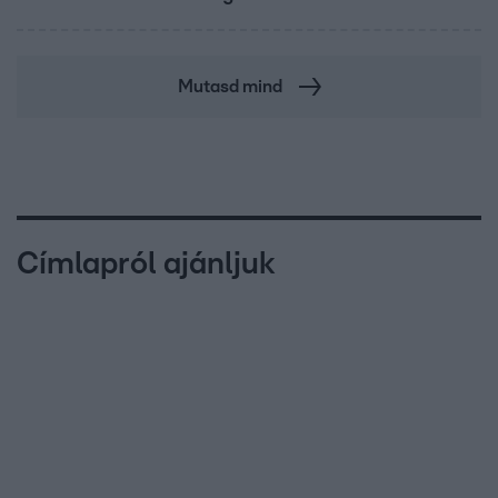
Mutasd mind
Címlapról ajánljuk