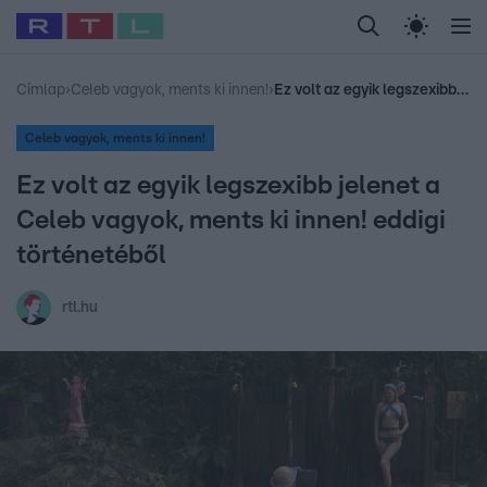
Legfrissebb
RTL Híradó
Fókusz
Sztárhírek
Randi
Celeb vagyok, me
#
Babits Marcella
#
Szellő István
#
Most Wanted
#
Gallusz Niko
Címlap
›
Celeb vagyok, ments ki innen!
›
Ez volt az egyik legszexibb jelenet a Celeb vagyok, ments ki innen! eddigi történetéből
Celeb vagyok, ments ki innen!
Ez volt az egyik legszexibb jelenet a
Celeb vagyok, ments ki innen! eddigi
történetéből
rtl.hu