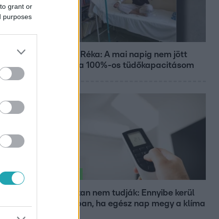
to grant or
ed purposes
Bulvár
Rubint Réka: A mai napig nem jött
vissza a 100%-os tüdőkapacitásom
Életmód
Ezt sokan nem tudják: Ennyibe kerül
valójában, ha egész nap megy a klíma