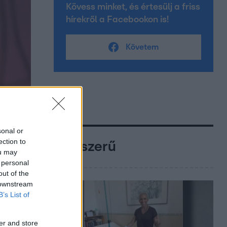
Kövess minket, és értesülj a friss
hírekről a Facebookon is!
Követem
sonal or
ection to
Népszerű
ou may
 personal
out of the
 downstream
B’s List of
er and store