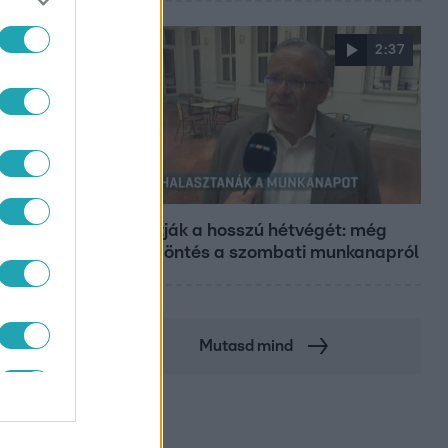
2:37
Híradó
Átírhatják a hosszú hétvégét: még
CÓ
nincs döntés a szombati munkanapról
Mutasd mind