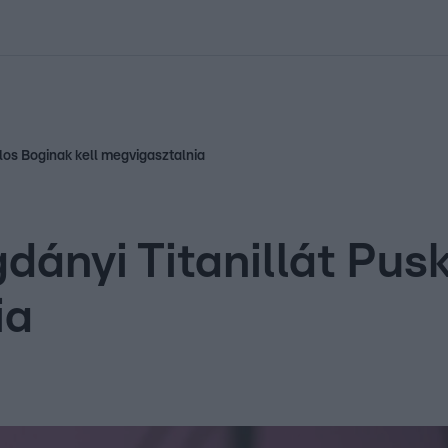
kolett
#
Időjárás
#
RTL műsor
#
Víz
#
Magyar Péter
#
Csillagjeg
llos Boginak kell megvigasztalnia
gdányi Titanillát Pu
ia