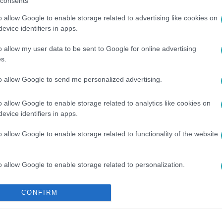
consents
o allow Google to enable storage related to advertising like cookies on
evice identifiers in apps.
o allow my user data to be sent to Google for online advertising
s.
to allow Google to send me personalized advertising.
o allow Google to enable storage related to analytics like cookies on
evice identifiers in apps.
GDÁNYI TITANILLA
#
SÍRÁS
#
PAPP ZSOMBOR
#
FROHNER FE
o allow Google to enable storage related to functionality of the website
o allow Google to enable storage related to personalization.
o allow Google to enable storage related to security, including
CONFIRM
cation functionality and fraud prevention, and other user protection.