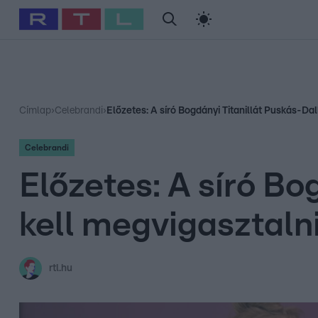
#
Babits Marcella
#
Szellő István
#
Most Wanted
#
Gallusz Ni
Címlap
›
Celebrandi
›
Előzetes: A síró Bogdányi Titanillát Puskás-Da
Celebrandi
Előzetes: A síró Bo
kell megvigasztaln
rtl.hu