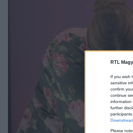
RTL Magy
If you wish 
sensitive in
confirm you
continue se
information 
further disc
participants
Downstream 
Please note