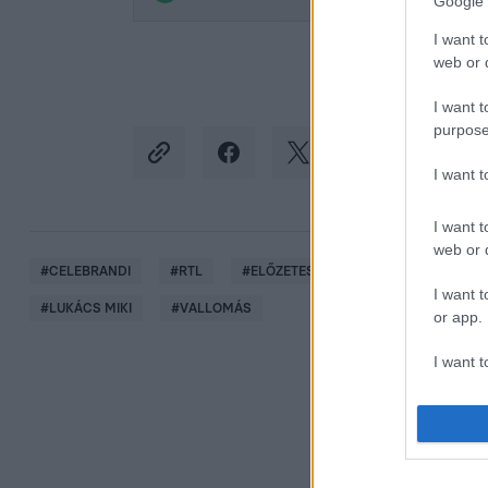
Google 
I want t
web or d
I want t
purpose
I want 
I want t
web or d
#
CELEBRANDI
#
RTL
#
ELŐZETESEK
#
VIDEÓ
#
BO
I want t
#
LUKÁCS MIKI
#
VALLOMÁS
or app.
I want t
I want t
authenti