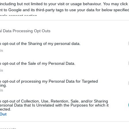
including but not limited to your visit or usage behaviour. You may click 
 to Google and its third-party tags to use your data for below specifi
ogle consent section.
l Data Processing Opt Outs
Link másolása
o opt-out of the Sharing of my personal data.
In
nd ellenszeréről, Frohner Fecó pedig
o opt-out of the Sale of my Personal Data.
In
Papp Zsombor bevallja, hogy ki lett nagyon
illánál viszont eltörik a mécses. A
to opt-out of processing my Personal Data for Targeted
ing.
tatódik az RTL-en.
In
o opt-out of Collection, Use, Retention, Sale, and/or Sharing
ersonal Data that Is Unrelated with the Purposes for which it
lected.
Out
között legyen a Google-találatokban!