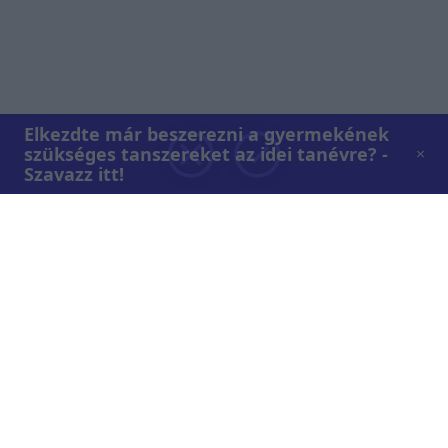
Elkezdte már beszerezni a gyermekének
szükséges tanszereket az idei tanévre? -
Szavazz itt!
Rólunk
Teljes adások az RTL+-on