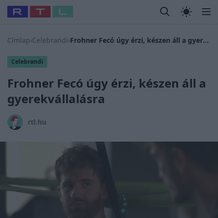
Legfrissebb
RTL Híradó
Fókusz
Sztárhírek
Randi
Celeb vagyok
#
Babits Marcella
#
Szellő István
#
Most Wanted
#
Gallusz N
Címlap
›
Celebrandi
›
Frohner Fecó úgy érzi, készen áll a gyerekvállalásra
Celebrandi
Frohner Fecó úgy érzi, készen áll a
gyerekvállalásra
rtl.hu