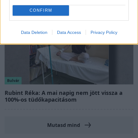
CONFIRM
Data Deletion
Data Access
Privacy Policy
Bulvár
Rubint Réka: A mai napig nem jött vissza a
100%-os tüdőkapacitásom
Mutasd mind