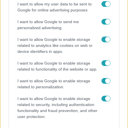
I want to allow my user data to be sent to
Bulvár
Google for online advertising purposes.
„Téged. Engem. Minket.” – Emilio és Tina
I want to allow Google to send me
szerelmes vallomása sokakat megérinthet
personalized advertising.
I want to allow Google to enable storage
related to analytics like cookies on web or
7:51
device identifiers in apps.
I want to allow Google to enable storage
related to functionality of the website or app.
I want to allow Google to enable storage
related to personalization.
I want to allow Google to enable storage
related to security, including authentication
Fókusz
functionality and fraud prevention, and other
Megvan, kik váltják a fenyegetés miatt
user protection.
visszalépő Majkát a SIC Feszten