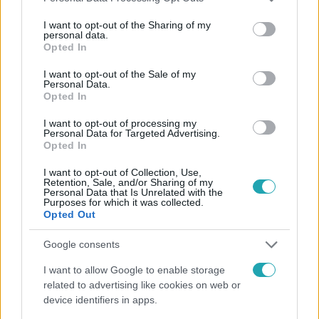
#
GYEREKVÁLLALÁS
services and may gather and store information including but
not limited to your visit or usage behaviour. You may click to
I want to opt-out of the Sharing of my
personal data.
grant or deny consent to Google and its third-party tags to
Opted In
use your data for below specified purposes in below Google
consent section.
I want to opt-out of the Sale of my
Personal Data.
Opted In
I want to opt-out of processing my
Népszerű
Personal Data for Targeted Advertising.
Opted In
I want to opt-out of Collection, Use,
Retention, Sale, and/or Sharing of my
Personal Data that Is Unrelated with the
Purposes for which it was collected.
Opted Out
Google consents
I want to allow Google to enable storage
related to advertising like cookies on web or
device identifiers in apps.