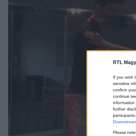
RTL Magy
If you wish 
sensitive in
confirm you
continue se
information 
further disc
participants
Downstream 
Please note