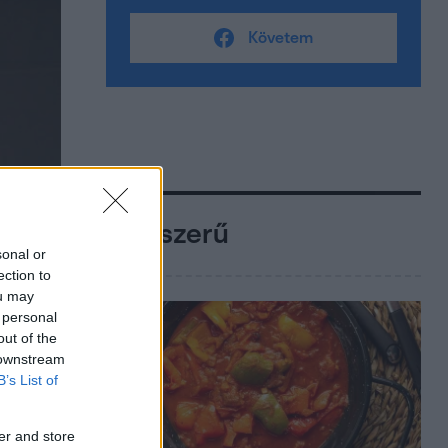
Követem
Népszerű
sonal or
ection to
ou may
 personal
out of the
 downstream
B’s List of
er and store