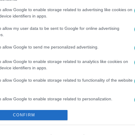
o allow Google to enable storage related to advertising like cookies on
evice identifiers in apps.
o allow my user data to be sent to Google for online advertising
s.
to allow Google to send me personalized advertising.
#
PAPP ZSOMBOR
#
ROMANTIKA
o allow Google to enable storage related to analytics like cookies on
evice identifiers in apps.
o allow Google to enable storage related to functionality of the website
o allow Google to enable storage related to personalization.
o allow Google to enable storage related to security, including
CONFIRM
cation functionality and fraud prevention, and other user protection.