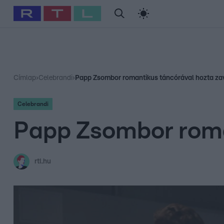
#
Babits Marcella
#
Szellő István
#
Most Wanted
#
Gallusz Ni
Címlap
›
Celebrandi
›
Papp Zsombor romantikus táncórával hozta zav
Celebrandi
Papp Zsombor roma
rtl.hu