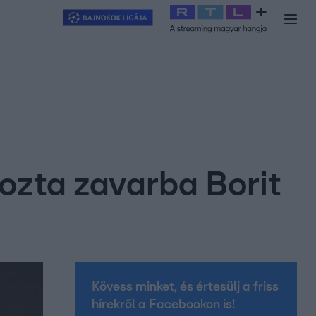
y
#
RTL+
#
Exek csatája 2026
#
Celeb vagyok, ments ki innen
#
H
zta zavarba Borit
Kövess minket, és értesülj a friss
hírekről a Facebookon is!