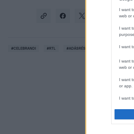
I want t
web or d
I want t
purpose
I want 
#
CELEBRANDI
#
RTL
#
ADÁSRÉSZLETEK
#
VIDEÓ
I want t
web or d
I want t
or app.
I want t
I want t
authenti