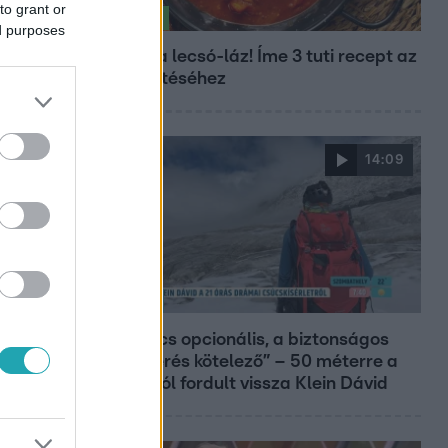
to grant or
Életmód
ed purposes
Kitört a lecsó-láz! Íme 3 tuti recept az
elkészítéséhez
14:09
Reggeli
„A csúcs opcionális, a biztonságos
hazatérés kötelező” – 50 méterre a
csúcstól fordult vissza Klein Dávid