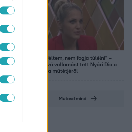
Bulvár
„Attól féltem, nem fogja túlélni” –
megrázó vallomást tett Nyári Dia a
kislánya műtétjéről
Mutasd mind