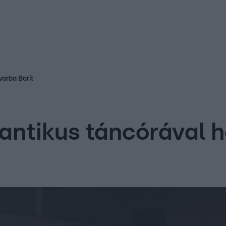
kolett
#
Időjárás
#
RTL műsor
#
Víz
#
Magyar Péter
#
Csillagjeg
arba Borit
ntikus táncórával ho