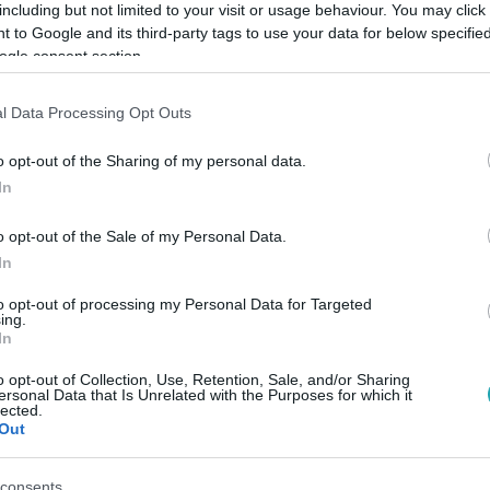
including but not limited to your visit or usage behaviour. You may click 
 to Google and its third-party tags to use your data for below specifi
ogle consent section.
Link másolása
l Data Processing Opt Outs
o opt-out of the Sharing of my personal data.
 a táncteremben, mire Bori megérkezett,
In
, hogy nemcsak egy rózsát kap
o opt-out of the Sale of my Personal Data.
mes táncot is.
In
to opt-out of processing my Personal Data for Targeted
ing.
In
o opt-out of Collection, Use, Retention, Sale, and/or Sharing
között legyen a Google-találatokban!
ersonal Data that Is Unrelated with the Purposes for which it
lected.
Out
consents