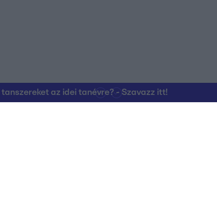
nszereket az idei tanévre? - Szavazz itt!
Kapcsolat
RTL Group Beszál
Magatartási Kó
az RTL+-on
Vállalati hírek
RTL Magyarorszá