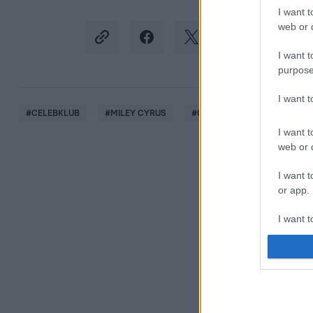
I want t
web or d
I want t
purpose
I want 
#
CELEBKLUB
#
MILEY CYRUS
#
CSALÁDALAPÍTÁS
#
ÖR
I want t
web or d
I want t
or app.
I want t
I want t
authenti