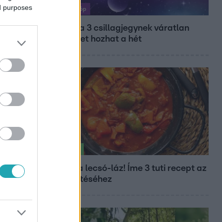
ed purposes
Horoszkóp
Ennek a 3 csillagjegynek váratlan
sikereket hozhat a hét
Életmód
Kitört a lecsó-láz! Íme 3 tuti recept az
elkészítéséhez