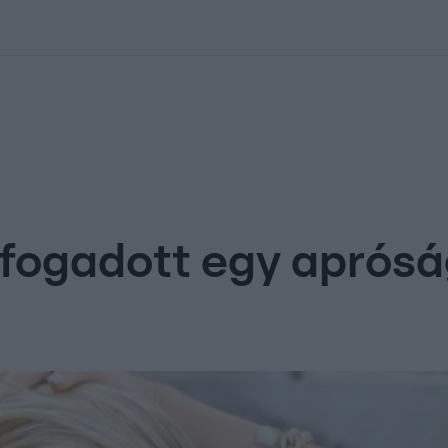
kolett
#
Időjárás
#
RTL műsor
#
Víz
#
Magyar Péter
#
Csillagjeg
fogadott egy aprósá