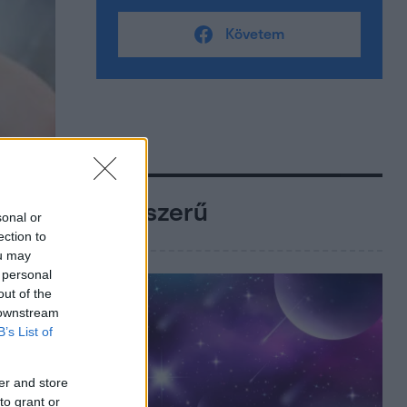
Követem
Népszerű
sonal or
ection to
ou may
 personal
out of the
 downstream
B’s List of
er and store
to grant or