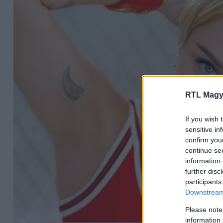
RTL Magy
If you wish 
sensitive in
confirm you
continue se
information 
further disc
participants
Downstream 
Please note
information 