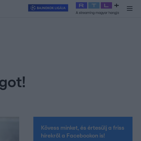
y
#
RTL+
#
Exek csatája 2026
#
Celeb vagyok, ments ki innen
#
H
got!
Kövess minket, és értesülj a friss
hírekről a Facebookon is!