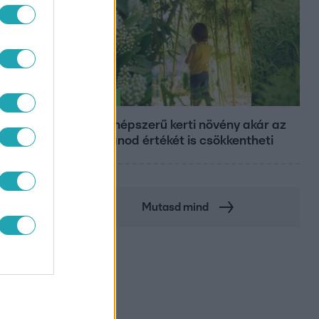
Életmód
Ez a 3 népszerű kerti növény akár az
ingatlanod értékét is csökkentheti
Mutasd mind