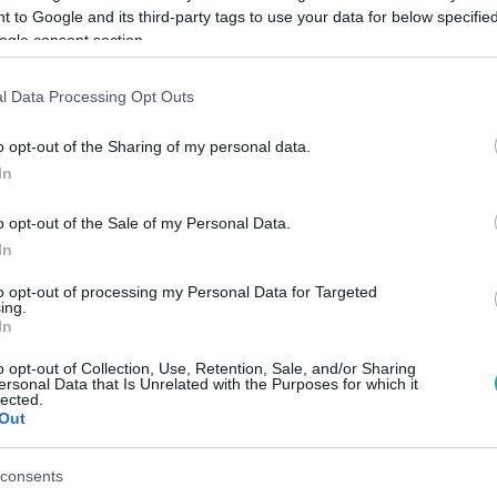
 to Google and its third-party tags to use your data for below specifi
ogle consent section.
Link másolása
l Data Processing Opt Outs
o opt-out of the Sharing of my personal data.
In
zi kapcsolatát Liam Hemsworth-szel,
tásba is belefogtak, hiszen egy apró
o opt-out of the Sale of my Personal Data.
In
to opt-out of processing my Personal Data for Targeted
ing.
In
o opt-out of Collection, Use, Retention, Sale, and/or Sharing
ersonal Data that Is Unrelated with the Purposes for which it
között legyen a Google-találatokban!
lected.
Out
consents