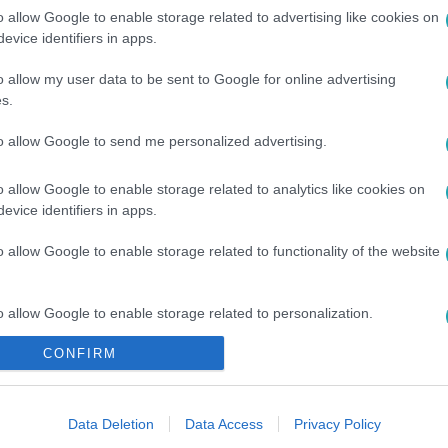
o allow Google to enable storage related to advertising like cookies on
evice identifiers in apps.
o allow my user data to be sent to Google for online advertising
s.
to allow Google to send me personalized advertising.
ÖKBEFOGADÁS
#
LIAM HEMSWORTH
#
KISÁLLAT
o allow Google to enable storage related to analytics like cookies on
evice identifiers in apps.
o allow Google to enable storage related to functionality of the website
o allow Google to enable storage related to personalization.
CONFIRM
o allow Google to enable storage related to security, including
cation functionality and fraud prevention, and other user protection.
Data Deletion
Data Access
Privacy Policy