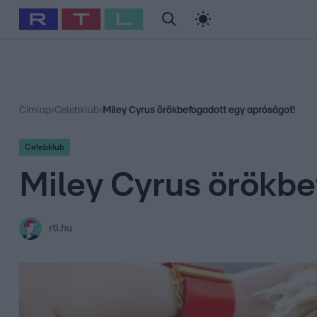
#
Babits Marcella
#
Szellő István
#
Most Wanted
#
Gallusz Ni
Címlap
›
Celebklub
›
Miley Cyrus örökbefogadott egy apróságot!
Celebklub
Miley Cyrus örökbe
rtl.hu