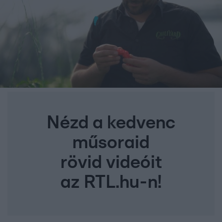
Nézd a kedvenc
műsoraid
rövid videóit
az RTL.hu-n!