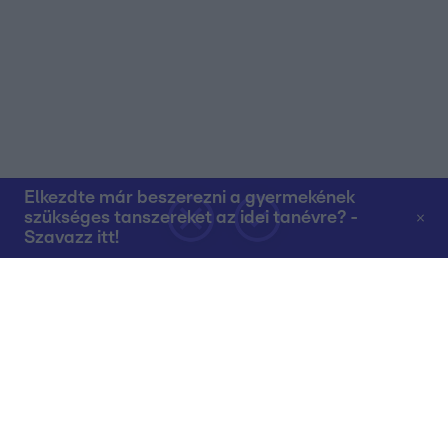
Elkezdte már beszerezni a gyermekének
szükséges tanszereket az idei tanévre? -
Szavazz itt!