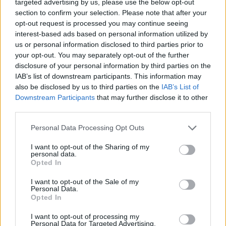
targeted advertising by us, please use the below opt-out
section to confirm your selection. Please note that after your
opt-out request is processed you may continue seeing
interest-based ads based on personal information utilized by
us or personal information disclosed to third parties prior to
Kövess minket, és értesülj a friss hírekről a
your opt-out. You may separately opt-out of the further
Facebookon is!
disclosure of your personal information by third parties on the
IAB’s list of downstream participants. This information may
also be disclosed by us to third parties on the
IAB’s List of
Követem
Downstream Participants
that may further disclose it to other
third parties.
Please note that this website/app uses one or more Google
Personal Data Processing Opt Outs
services and may gather and store information including but
not limited to your visit or usage behaviour. You may click to
I want to opt-out of the Sharing of my
personal data.
#
CÁPÁK KÖZÖTT
#
SIKERSZTORI
#
ADÁSRÉSZLETEK
grant or deny consent to Google and its third-party tags to
Opted In
use your data for below specified purposes in below Google
#
CHILIYARD
#
KOLETÁN GERGELY
#
RTL
consent section.
I want to opt-out of the Sale of my
Personal Data.
#
RTL KLUB
Opted In
I want to opt-out of processing my
Personal Data for Targeted Advertising.