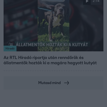
2:14
Híradó
Az RTL Híradó riportja után renndőrök és
állatmentők hozták ki a magára hagyott kutyát
Mutasd mind