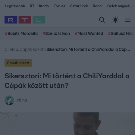
Legfrissebb
RTL Híradó
Fókusz
Sztárhírek
Randi
Celeb vagyok, me
#
Babits Marcella
#
Szellő István
#
Most Wanted
#
Gallusz Niko
Címlap
›
Cápák között
›
Sikersztori: Mi történt a ChiliYarddal a Cápák között után?
Cápák között
Sikersztori: Mi történt a ChiliYarddal a
Cápák között után?
rtl.hu