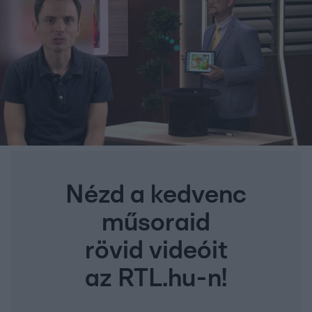
Nézd a kedvenc
műsoraid
rövid videóit
az RTL.hu-n!