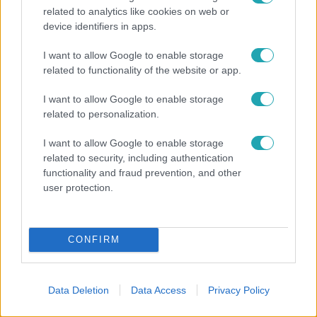
related to analytics like cookies on web or
device identifiers in apps.
Fókusz
I want to allow Google to enable storage
Átírta a Magyarországra érkező turisták
related to functionality of the website or app.
programját a kánikula
I want to allow Google to enable storage
related to personalization.
I want to allow Google to enable storage
related to security, including authentication
functionality and fraud prevention, and other
user protection.
CONFIRM
Bulvár
Data Deletion
Data Access
Privacy Policy
Rubint Réka: A mai napig nem jött vissza a 100%-
os tüdőkapacitásom