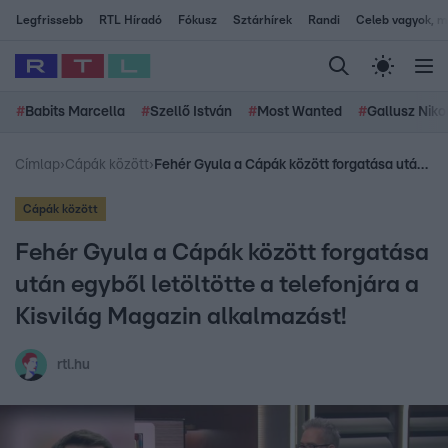
Legfrissebb
RTL Híradó
Fókusz
Sztárhírek
Randi
Celeb vagyok, me
#
Babits Marcella
#
Szellő István
#
Most Wanted
#
Gallusz Niko
Címlap
›
Cápák között
›
Fehér Gyula a Cápák között forgatása után egyből letöltötte a telefonjára a Kisvilág Magazin alkalmazást!
Cápák között
Fehér Gyula a Cápák között forgatása
után egyből letöltötte a telefonjára a
Kisvilág Magazin alkalmazást!
rtl.hu