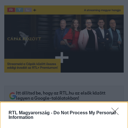
Itt állítsd be, hogy az RTL.hu az elsők között
legyen a Google-találatokban!
RTL Magyarország -
Do Not Process My Personal
Information