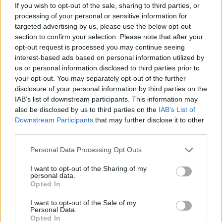
If you wish to opt-out of the sale, sharing to third parties, or
processing of your personal or sensitive information for
targeted advertising by us, please use the below opt-out
section to confirm your selection. Please note that after your
opt-out request is processed you may continue seeing
interest-based ads based on personal information utilized by
us or personal information disclosed to third parties prior to
Kövess minket, és értesülj a friss hírekről a
your opt-out. You may separately opt-out of the further
disclosure of your personal information by third parties on the
Facebookon is!
IAB’s list of downstream participants. This information may
also be disclosed by us to third parties on the
IAB’s List of
Követem
Downstream Participants
that may further disclose it to other
third parties.
Please note that this website/app uses one or more Google
Personal Data Processing Opt Outs
services and may gather and store information including but
not limited to your visit or usage behaviour. You may click to
I want to opt-out of the Sharing of my
personal data.
grant or deny consent to Google and its third-party tags to
Opted In
#
CÁPÁK KÖZÖTT
#
EXTRA VIDEÓK
#
PITCH
use your data for below specified purposes in below Google
consent section.
#
KIÉRTÉKELÉS
#
VÉLEMÉNY
#
KRITIKA
I want to opt-out of the Sale of my
Personal Data.
Opted In
#
ELŐADÁSMÓD
#
PREZENTÁCIÓ
#
APRÓ ANNA