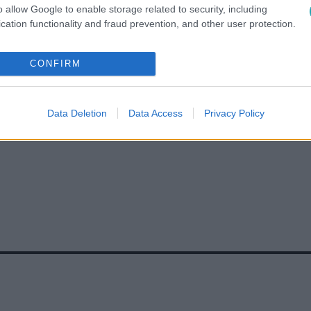
o allow Google to enable storage related to security, including
cation functionality and fraud prevention, and other user protection.
CONFIRM
LI
#
RTL
#
RTL KLUB
Data Deletion
Data Access
Privacy Policy