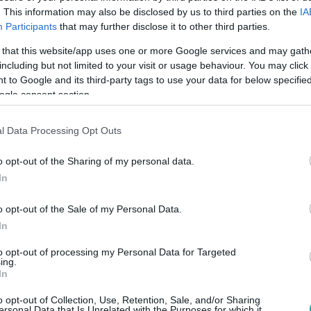
. This information may also be disclosed by us to third parties on the
IA
Participants
that may further disclose it to other third parties.
Link másolása
 that this website/app uses one or more Google services and may gath
including but not limited to your visit or usage behaviour. You may click 
 to Google and its third-party tags to use your data for below specifi
ogle consent section.
 cápa elé. Vajon ennek ellenére sikerül
l Data Processing Opt Outs
tt hétfő esti adásából kiderül!
o opt-out of the Sharing of my personal data.
In
o opt-out of the Sale of my Personal Data.
In
to opt-out of processing my Personal Data for Targeted
ing.
In
o opt-out of Collection, Use, Retention, Sale, and/or Sharing
ersonal Data that Is Unrelated with the Purposes for which it