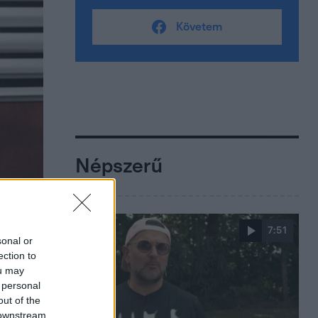
Követem
Népszerű
7:51
sonal or
ection to
ou may
 personal
out of the
 downstream