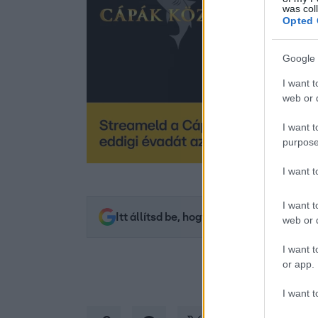
was col
Opted 
Google 
I want t
web or d
I want t
purpose
I want 
I want t
Itt állítsd be, hogy az RTL.hu az elsők 
web or d
I want t
or app.
I want t