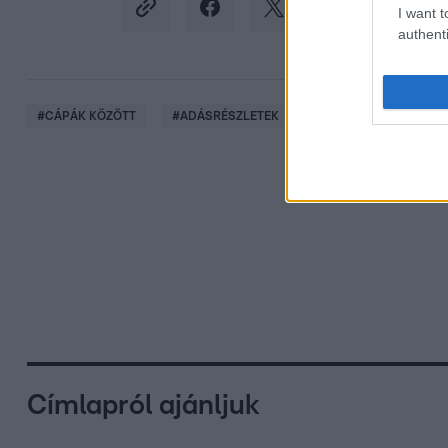
I want t
authenti
#
CÁPÁK KÖZÖTT
#
ADÁSRÉSZLETEK
#
HORGÁSZ
#
CSA
Címlapról ajánljuk