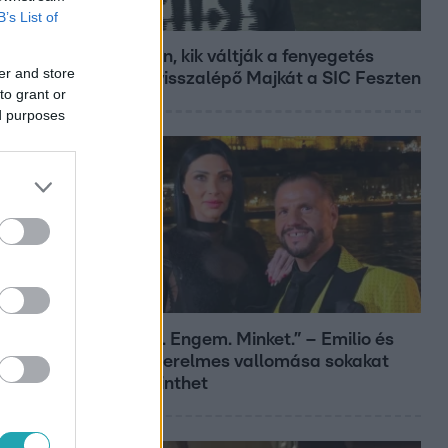
B’s List of
Fókusz
Megvan, kik váltják a fenyegetés
er and store
miatt visszalépő Majkát a SIC Feszten
to grant or
ed purposes
Bulvár
„Téged. Engem. Minket.” – Emilio és
Tina szerelmes vallomása sokakat
megérinthet