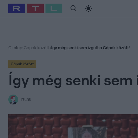
#
Babits Marcella
#
Szellő István
#
Most Wanted
#
Gallusz Ni
Címlap
›
Cápák között
›
Így még senki sem izgult a Cápák között!
Cápák között
Így még senki sem 
rtl.hu