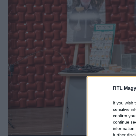
RTL Magy
If you wish 
sensitive in
confirm you
continue se
information 
further disc