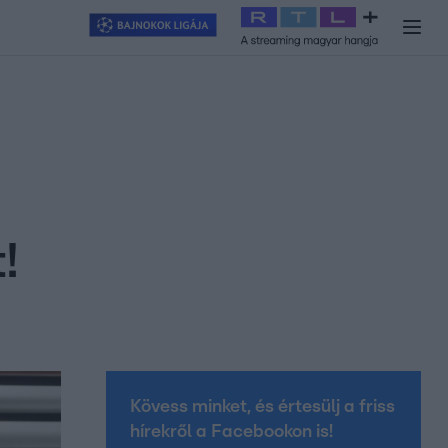
y
#
RTL+
#
Exek csatája 2026
#
Celeb vagyok, ments ki innen
#
H
!
Kövess minket, és értesülj a friss
hírekről a Facebookon is!