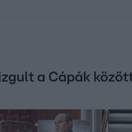
kolett
#
Időjárás
#
RTL műsor
#
Víz
#
Magyar Péter
#
Csillagjeg
izgult a Cápák között