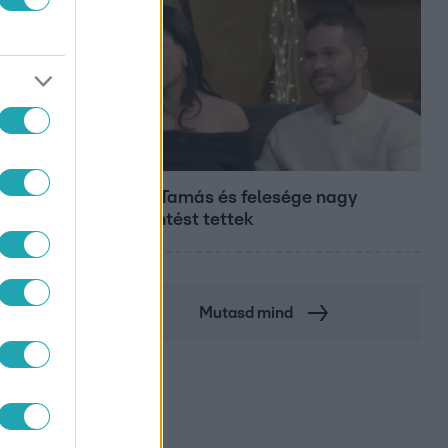
Bulvár
Veréb Tamás és felesége nagy
bejelentést tettek
Mutasd mind