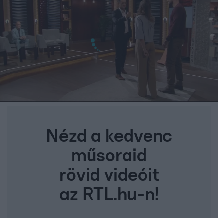
Nézd a kedvenc
műsoraid
rövid videóit
az RTL.hu-n!