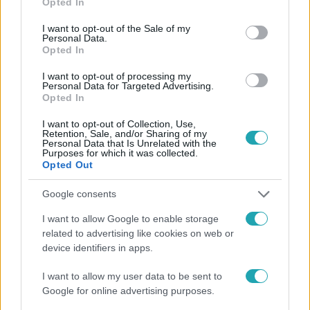
Opted In
use your data for below specified purposes in below Google
consent section.
I want to opt-out of the Sale of my
Personal Data.
Opted In
#
CÁPÁK KÖZÖTT
#
RTL
#
LAKATOS ISTVÁN
I want to opt-out of processing my
#
ADÁSRÉSZLETEK
#
BALOGH LEVENTE
#
GAZDASÁG
Personal Data for Targeted Advertising.
Opted In
#
METAL PLUS DESIGN
#
VÁLLALKOZÁS
I want to opt-out of Collection, Use,
#
BAGOLY ZSÓFI
#
ÜZLETKÖTÉS
#
CÁPÁK KÖZÖTT 2026
Retention, Sale, and/or Sharing of my
Personal Data that Is Unrelated with the
Purposes for which it was collected.
Opted Out
Google consents
I want to allow Google to enable storage
related to advertising like cookies on web or
Népszerű
device identifiers in apps.
I want to allow my user data to be sent to
Google for online advertising purposes.