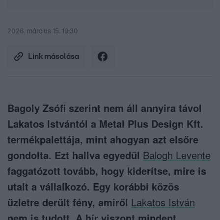
2026. március 15. 19:30
Link másolása
Bagoly Zsófi szerint nem áll annyira távol
Lakatos Istvántól a Metal Plus Design Kft.
termékpalettája, mint ahogyan azt elsőre
gondolta. Ezt hallva egyedül
Balogh Levente
faggatózott tovább, hogy kiderítse, mire is
utalt a vállalkozó. Egy korábbi közös
üzletre derült fény, amiről
Lakatos István
nem is tudott. A hír viszont mindent