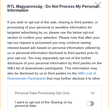
RTL Magyarország -
Do Not Process My Personal
Itt állítsd be, hogy az RTL.hu az elsők között
Information
legyen a Google-találatokban!
If you wish to opt-out of the sale, sharing to third parties, or
processing of your personal or sensitive information for
targeted advertising by us, please use the below opt-out
section to confirm your selection. Please note that after your
opt-out request is processed you may continue seeing
interest-based ads based on personal information utilized by
us or personal information disclosed to third parties prior to
your opt-out. You may separately opt-out of the further
disclosure of your personal information by third parties on the
IAB’s list of downstream participants. This information may
also be disclosed by us to third parties on the
IAB’s List of
Kövess minket, és értesülj a friss hírekről a
Downstream Participants
that may further disclose it to other
Facebookon is!
third parties.
Please note that this website/app uses one or more Google
Personal Data Processing Opt Outs
Követem
services and may gather and store information including but
not limited to your visit or usage behaviour. You may click to
I want to opt-out of the Sharing of my
personal data.
grant or deny consent to Google and its third-party tags to