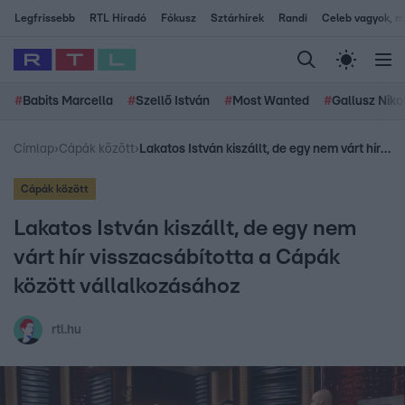
Legfrissebb
RTL Híradó
Fókusz
Sztárhírek
Randi
Celeb vagyok, me
#
Babits Marcella
#
Szellő István
#
Most Wanted
#
Gallusz Niko
Címlap
›
Cápák között
›
Lakatos István kiszállt, de egy nem várt hír visszacsábította a Cápák között vállalkozásához
Cápák között
Lakatos István kiszállt, de egy nem
várt hír visszacsábította a Cápák
között vállalkozásához
rtl.hu