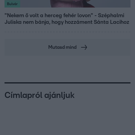
Bulvár
"Nekem ő volt a herceg fehér lovon" - Széphalmi
Juliska nem bánja, hogy hozzáment Sánta Lacihoz
Mutasd mind
Címlapról ajánljuk