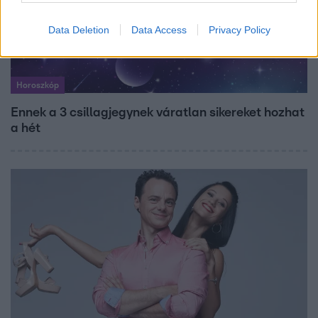
Data Deletion
Data Access
Privacy Policy
Horoszkóp
Ennek a 3 csillagjegynek váratlan sikereket hozhat
a hét