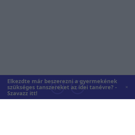
Elkezdte már beszerezni a gyermekének
szükséges tanszereket az idei tanévre? -
Szavazz itt!