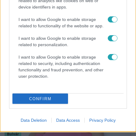
related to analytics like cookies on web or
device identifiers in apps.
I want to allow Google to enable storage
Híradó
related to functionality of the website or app.
Lannert Judit az RTL-nek: Maradnak a
I want to allow Google to enable storage
tankerületek és a Klebelsberg Központ, de
related to personalization.
átalakítják őket
I want to allow Google to enable storage
related to security, including authentication
functionality and fraud prevention, and other
user protection.
CONFIRM
Data Deletion
Data Access
Privacy Policy
Bulvár