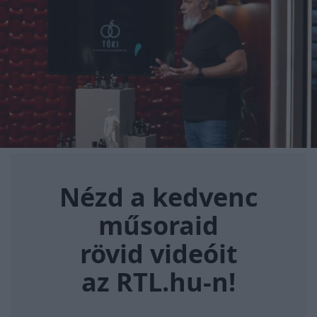
Nézd a kedvenc műsoraid rövi
Nézd a kedvenc
műsoraid
rövid videóit
az RTL.hu-n!