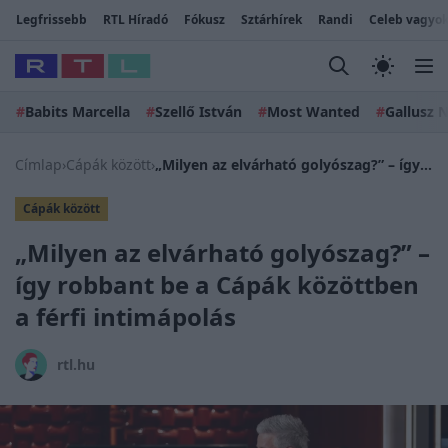
Legfrissebb
RTL Híradó
Fókusz
Sztárhírek
Randi
Celeb vagyok
#
Babits Marcella
#
Szellő István
#
Most Wanted
#
Gallusz N
Címlap
›
Cápák között
›
„Milyen az elvárható golyószag?” – így robbant be a Cápák közöttben a férfi intimápolás
Cápák között
„Milyen az elvárható golyószag?” –
így robbant be a Cápák közöttben
a férfi intimápolás
rtl.hu