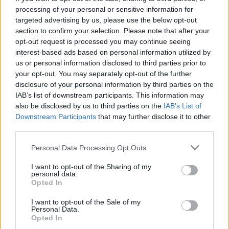
processing of your personal or sensitive information for
targeted advertising by us, please use the below opt-out
section to confirm your selection. Please note that after your
opt-out request is processed you may continue seeing
interest-based ads based on personal information utilized by
us or personal information disclosed to third parties prior to
your opt-out. You may separately opt-out of the further
Kövess minket, és értesülj a friss
disclosure of your personal information by third parties on the
hírekről a Facebookon is!
IAB’s list of downstream participants. This information may
also be disclosed by us to third parties on the
IAB’s List of
Downstream Participants
that may further disclose it to other
Követem
third parties.
Please note that this website/app uses one or more Google
Personal Data Processing Opt Outs
services and may gather and store information including but
not limited to your visit or usage behaviour. You may click to
I want to opt-out of the Sharing of my
personal data.
grant or deny consent to Google and its third-party tags to
Opted In
use your data for below specified purposes in below Google
#
CÁPÁK KÖZÖTT
#
ADÁSRÉSZLETEK
consent section.
I want to opt-out of the Sale of my
#
CÁPÁK KÖZÖTT 2025
#
CÁPÁK KÖZÖTT 8. ÉVAD
Personal Data.
Opted In
#
ALMÁSSI FERENC
#
SZAKÁLLGURU
#
ÉLETMÓD