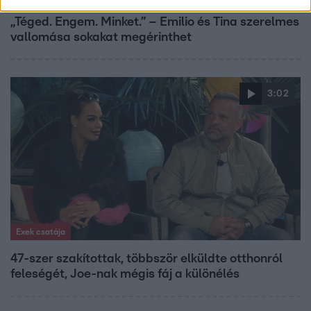
„Téged. Engem. Minket.” – Emilio és Tina szerelmes
vallomása sokakat megérinthet
3:02
Exek csatája
47-szer szakítottak, többször elküldte otthonról
feleségét, Joe-nak mégis fáj a különélés