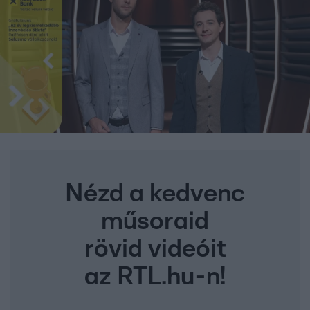
Nézd a kedvenc
műsoraid
rövid videóit
az RTL.hu-n!