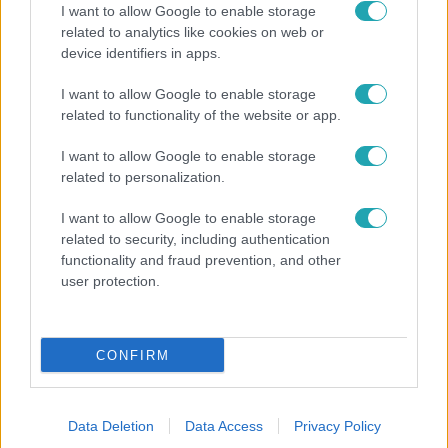
I want to allow Google to enable storage
related to analytics like cookies on web or
device identifiers in apps.
Reggeli
I want to allow Google to enable storage
related to functionality of the website or app.
„Magyarként nekem nagyon fura volt” – Pusztai
Olivér elárulta, milyen valójában az élet a világ
I want to allow Google to enable storage
legélhetőbb városában
related to personalization.
I want to allow Google to enable storage
related to security, including authentication
functionality and fraud prevention, and other
user protection.
CONFIRM
Data Deletion
Data Access
Privacy Policy
Bulvár