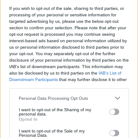
If you wish to opt-out of the sale, sharing to third parties, or
processing of your personal or sensitive information for
targeted advertising by us, please use the below opt-out
section to confirm your selection. Please note that after your
opt-out request is processed you may continue seeing
interest-based ads based on personal information utilized by
us or personal information disclosed to third parties prior to
your opt-out. You may separately opt-out of the further
disclosure of your personal information by third parties on the
IAB’s list of downstream participants. This information may
Kövess minket, és értesülj a friss hírekről a
also be disclosed by us to third parties on the
IAB’s List of
Facebookon is!
Downstream Participants
that may further disclose it to other
third parties.
Követem
Please note that this website/app uses one or more Google
Personal Data Processing Opt Outs
services and may gather and store information including but
not limited to your visit or usage behaviour. You may click to
I want to opt-out of the Sharing of my
personal data.
grant or deny consent to Google and its third-party tags to
Opted In
use your data for below specified purposes in below Google
consent section.
I want to opt-out of the Sale of my
Personal Data.
#
CÁPÁK KÖZÖTT
#
RTL
#
SALUSMO
#
RAIFFEISEN