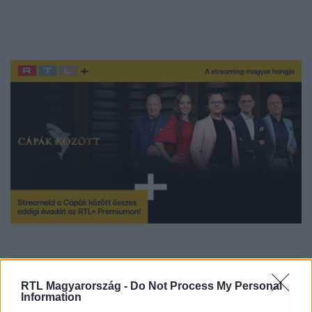
Itt állítsd be, hogy az RTL.hu az elsők között
RTL Magyarország -
Do Not Process My Personal
legyen a Google-találatokban!
Information