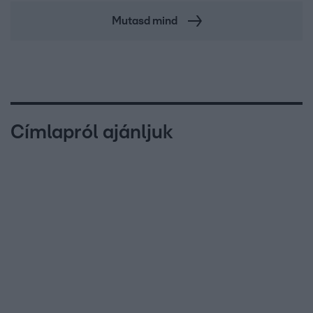
Mutasd mind
Címlapról ajánljuk