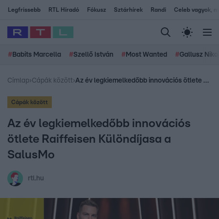
Legfrissebb
RTL Híradó
Fókusz
Sztárhírek
Randi
Celeb vagyok, me
#
Babits Marcella
#
Szellő István
#
Most Wanted
#
Gallusz Niko
Címlap
›
Cápák között
›
Az év legkiemelkedőbb innovációs ötlete Raiffeisen Különdíjasa a SalusMo
Cápák között
Az év legkiemelkedőbb innovációs
ötlete Raiffeisen Különdíjasa a
SalusMo
rtl.hu