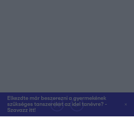
Elkezdte már beszerezni a gyermekének
szükséges tanszereket az idei tanévre? -
Szavazz itt!