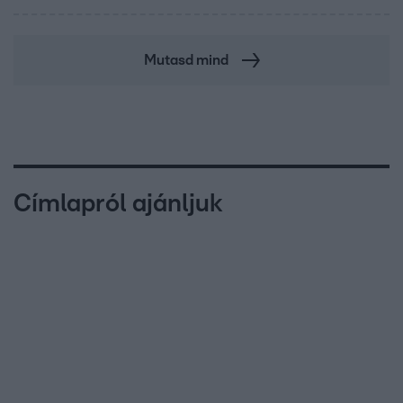
Mutasd mind
Címlapról ajánljuk