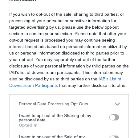
Itt állítsd be, hogy az RTL.hu az elsők között
If you wish to opt-out of the sale, sharing to third parties, or
legyen a Google-találatokban!
processing of your personal or sensitive information for
targeted advertising by us, please use the below opt-out
section to confirm your selection. Please note that after your
opt-out request is processed you may continue seeing
interest-based ads based on personal information utilized by
us or personal information disclosed to third parties prior to
your opt-out. You may separately opt-out of the further
disclosure of your personal information by third parties on the
IAB’s list of downstream participants. This information may
also be disclosed by us to third parties on the
IAB’s List of
Downstream Participants
that may further disclose it to other
third parties.
Kövess minket, és értesülj a friss hírekről a
Please note that this website/app uses one or more Google
Personal Data Processing Opt Outs
Facebookon is!
services and may gather and store information including but
not limited to your visit or usage behaviour. You may click to
I want to opt-out of the Sharing of my
personal data.
grant or deny consent to Google and its third-party tags to
Követem
Opted In
use your data for below specified purposes in below Google
consent section.
I want to opt-out of the Sale of my