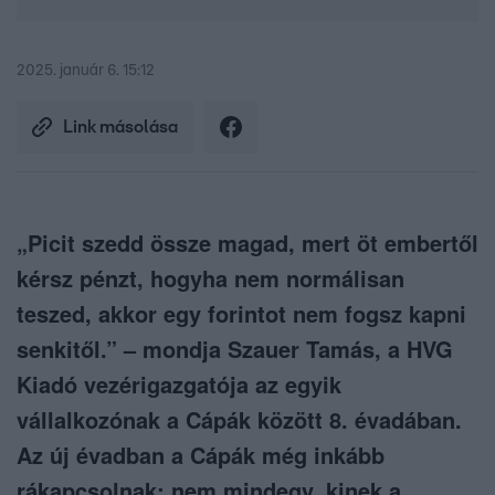
2025. január 6. 15:12
Link másolása
„Picit szedd össze magad, mert öt embertől
kérsz pénzt, hogyha nem normálisan
teszed, akkor egy forintot nem fogsz kapni
senkitől.” – mondja Szauer Tamás, a HVG
Kiadó vezérigazgatója az egyik
vállalkozónak a Cápák között 8. évadában.
Az új évadban a Cápák még inkább
rákapcsolnak: nem mindegy, kinek a