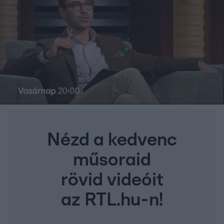
Nézd a kedvenc
műsoraid
rövid videóit
az RTL.hu-n!