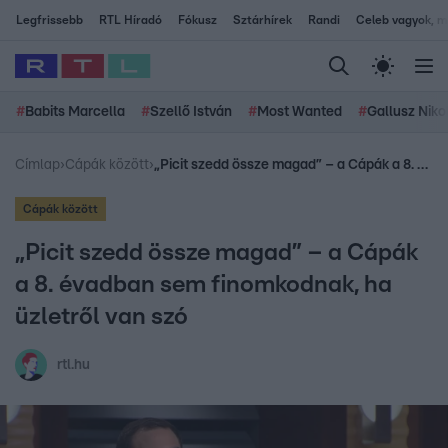
Legfrissebb
RTL Híradó
Fókusz
Sztárhírek
Randi
Celeb vagyok, me
#
Babits Marcella
#
Szellő István
#
Most Wanted
#
Gallusz Niko
Címlap
›
Cápák között
›
„Picit szedd össze magad” – a Cápák a 8. évadban sem finomkodnak, ha üzletről van szó
Cápák között
„Picit szedd össze magad” – a Cápák
a 8. évadban sem finomkodnak, ha
üzletről van szó
rtl.hu