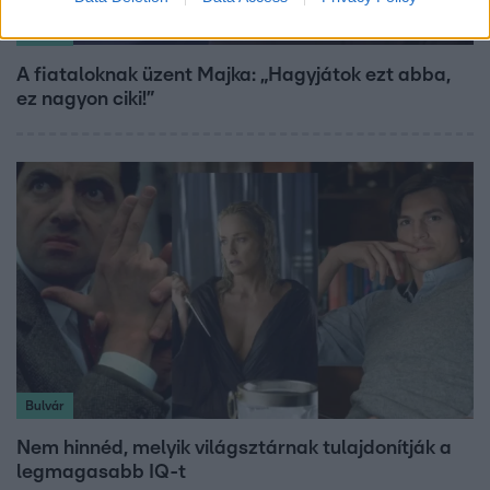
Bulvár
A fiataloknak üzent Majka: „Hagyjátok ezt abba,
ez nagyon ciki!”
Bulvár
Nem hinnéd, melyik világsztárnak tulajdonítják a
legmagasabb IQ-t