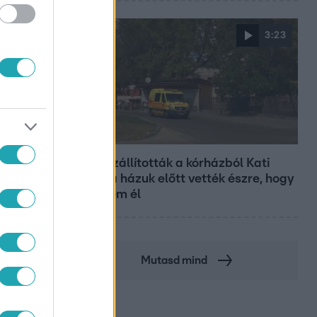
3:23
Fókusz
Hazaszállították a kórházból Kati
nénit, a házuk előtt vették észre, hogy
már nem él
Mutasd mind