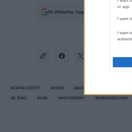
I want t
or app.
Itt állítsd be, hogy az RTL.hu az elsők 
I want t
I want t
authenti
#
CÁPÁK KÖZÖTT
#
VIDEÓ
#
ADÁSRÉSZLETEK
#
DIVER
#
5. ÉVAD
#
DIÁK
#
KEDVEZMÉNY
#
DIÁKIGAZOLVÁNY