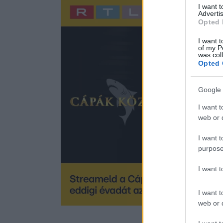
I want 
Advertis
Opted 
I want t
of my P
was col
Opted 
Google 
I want t
web or d
I want t
purpose
I want 
I want t
web or d