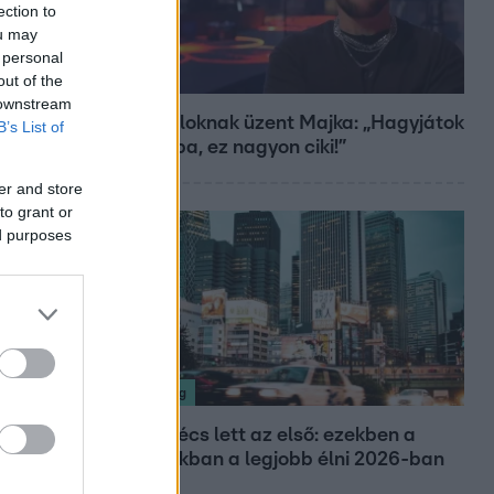
ection to
ou may
 personal
out of the
Bulvár
 downstream
A fiataloknak üzent Majka: „Hagyjátok
B’s List of
ezt abba, ez nagyon ciki!”
er and store
to grant or
ed purposes
Nagyvilág
Nem Bécs lett az első: ezekben a
városokban a legjobb élni 2026-ban