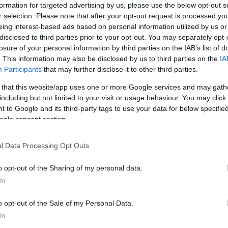
formation for targeted advertising by us, please use the below opt-out s
r selection. Please note that after your opt-out request is processed y
eing interest-based ads based on personal information utilized by us or
disclosed to third parties prior to your opt-out. You may separately opt-
losure of your personal information by third parties on the IAB’s list of
. This information may also be disclosed by us to third parties on the
IA
Link másolása
Participants
that may further disclose it to other third parties.
 that this website/app uses one or more Google services and may gath
including but not limited to your visit or usage behaviour. You may click 
 to Google and its third-party tags to use your data for below specifi
t tűzték ki célul a Diverzum fiatal
ogle consent section.
szló Miklós, akiket a
Cápák között 5.
az öt Cápa ajánlatot tett, de Fanni és Miki
l Data Processing Opt Outs
mikor megláttam a csapatot, viszonylag
o opt-out of the Sharing of my personal data.
ogok fektetni.” – emlékezett vissza Petya a
In
o opt-out of the Sale of my Personal Data.
In