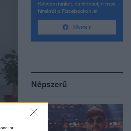
Kövess minket, és értesülj a friss
hírekről a Facebookon is!
Követem
Népszerű
sonal or