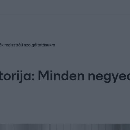
kolett
#
Időjárás
#
RTL műsor
#
Víz
#
Magyar Péter
#
Csillagjeg
ák regisztrált szolgáltatásukra
orija: Minden negyed