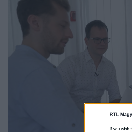
RTL Magy
If you wish 