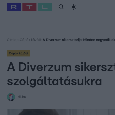
#
Babits Marcella
#
Szellő István
#
Most Wanted
#
Gallusz Ni
Címlap
›
Cápák között
›
A Diverzum sikersztorija: Minden negyedik di
Cápák között
A Diverzum sikerszt
szolgáltatásukra
rtl.hu