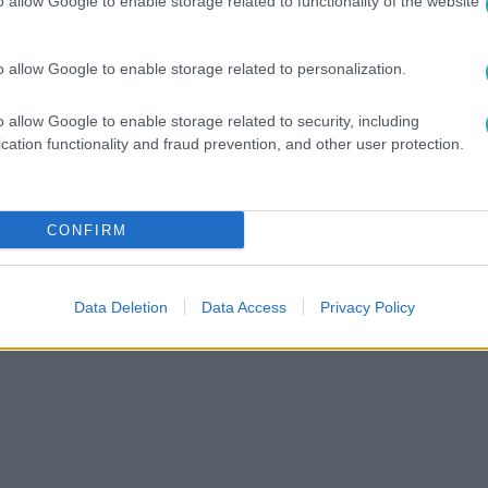
o allow Google to enable storage related to functionality of the website
között legyen a Google-találatokban!
o allow Google to enable storage related to personalization.
o allow Google to enable storage related to security, including
cation functionality and fraud prevention, and other user protection.
CONFIRM
Data Deletion
Data Access
Privacy Policy
ZUM
#
SIKERSZTORI
#
GYARMATI FANNI
#
LÁSZLÓ MIKLÓS