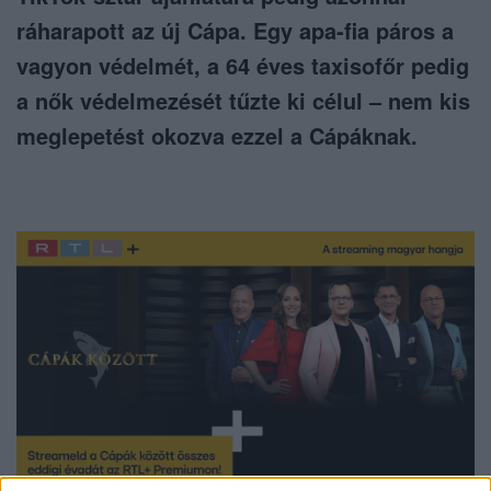
ráharapott az új Cápa. Egy apa-fia páros a
vagyon védelmét, a 64 éves taxisofőr pedig
a nők védelmezését tűzte ki célul – nem kis
meglepetést okozva ezzel a Cápáknak.