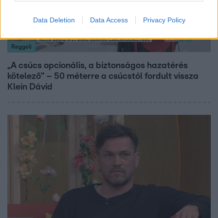
Data Deletion
Data Access
Privacy Policy
Reggeli
„A csúcs opcionális, a biztonságos hazatérés
kötelező” – 50 méterre a csúcstól fordult vissza
Klein Dávid