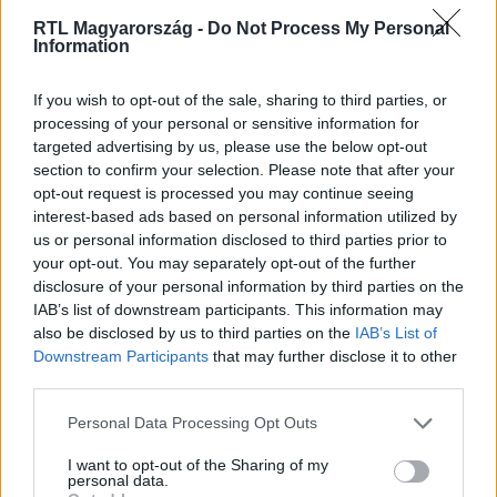
RTL Magyarország -
Do Not Process My Personal
Information
Itt állítsd be, hogy az RTL.hu az elsők között
legyen a Google-találatokban!
If you wish to opt-out of the sale, sharing to third parties, or
processing of your personal or sensitive information for
targeted advertising by us, please use the below opt-out
section to confirm your selection. Please note that after your
opt-out request is processed you may continue seeing
interest-based ads based on personal information utilized by
us or personal information disclosed to third parties prior to
your opt-out. You may separately opt-out of the further
disclosure of your personal information by third parties on the
IAB’s list of downstream participants. This information may
also be disclosed by us to third parties on the
IAB’s List of
Downstream Participants
that may further disclose it to other
third parties.
Kövess minket, és értesülj a friss hírekről a
Facebookon is!
Please note that this website/app uses one or more Google
Personal Data Processing Opt Outs
services and may gather and store information including but
not limited to your visit or usage behaviour. You may click to
I want to opt-out of the Sharing of my
Követem
personal data.
grant or deny consent to Google and its third-party tags to