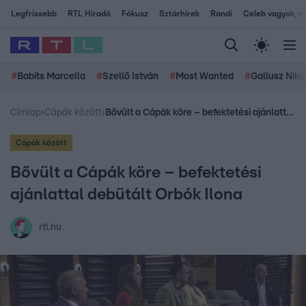
Legfrissebb
RTL Híradó
Fókusz
Sztárhírek
Randi
Celeb vagyok, me
#
Babits Marcella
#
Szellő István
#
Most Wanted
#
Gallusz Niko
Címlap
›
Cápák között
›
Bővült a Cápák köre – befektetési ajánlattal debütált Orbók Ilona
Cápák között
Bővült a Cápák köre – befektetési
ajánlattal debütált Orbók Ilona
rtl.hu