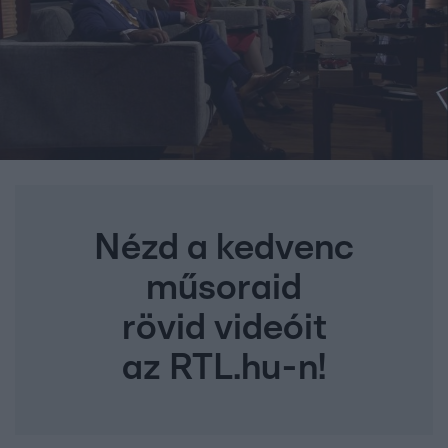
Nézd a kedvenc
műsoraid
rövid videóit
az RTL.hu-n!