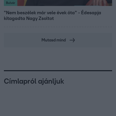
Bulvár
"Nem beszélek már vele évek óta" - Édesapja
kitagadta Nagy Zsoltot
Mutasd mind
Címlapról ajánljuk