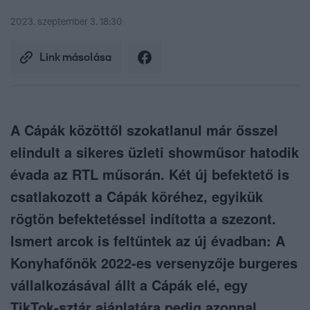
2023. szeptember 3. 18:30
Link másolása
A Cápák közöttől szokatlanul már ősszel
elindult a sikeres üzleti showműsor hatodik
évada az RTL műsorán. Két új befektető is
csatlakozott a Cápák köréhez, egyikük
rögtön befektetéssel indította a szezont.
Ismert arcok is feltűntek az új évadban: A
Konyhafőnök 2022-es versenyzője burgeres
vállalkozásával állt a Cápák elé, egy
TikTok-sztár ajánlatára pedig azonnal