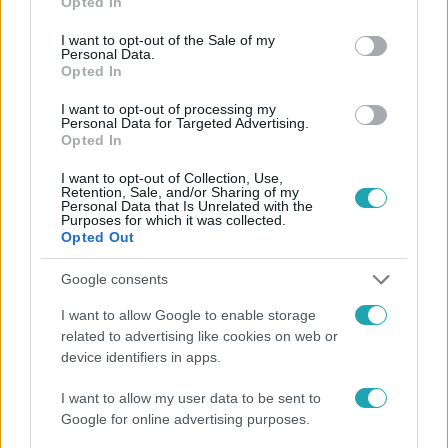
Opted In
use your data for below specified purposes in below Google
consent section.
I want to opt-out of the Sale of my
Personal Data.
Opted In
I want to opt-out of processing my
#
CÁPÁK KÖZÖTT
#
6. ÉVAD
#
1. RÉSZ
Personal Data for Targeted Advertising.
Opted In
#
ORBÓK ILONA
#
BEFEKTETÉSI AJÁNLAT
I want to opt-out of Collection, Use,
#
ÖSSZEFOGLALÓ
#
VIDEÓ
Retention, Sale, and/or Sharing of my
Personal Data that Is Unrelated with the
Purposes for which it was collected.
Opted Out
Google consents
I want to allow Google to enable storage
related to advertising like cookies on web or
Népszerű
device identifiers in apps.
I want to allow my user data to be sent to
Google for online advertising purposes.