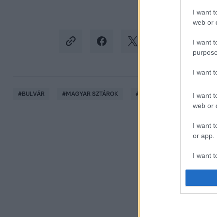
I want t
web or d
I want t
purpose
I want 
#
BULVÁR
#
MAGYAR SZTÁROK
#
MAJKA
#
BYEALEX
I want t
web or d
I want t
or app.
I want t
I want t
authenti