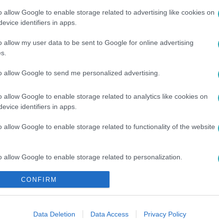
o allow Google to enable storage related to advertising like cookies on
evice identifiers in apps.
o allow my user data to be sent to Google for online advertising
s.
to allow Google to send me personalized advertising.
#
RTL HÍRESSÉGEK
#
MAGYAR CELEBEK
#
TITOK
o allow Google to enable storage related to analytics like cookies on
evice identifiers in apps.
o allow Google to enable storage related to functionality of the website
o allow Google to enable storage related to personalization.
CONFIRM
o allow Google to enable storage related to security, including
cation functionality and fraud prevention, and other user protection.
Data Deletion
Data Access
Privacy Policy