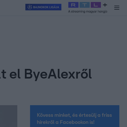
y
#
RTL+
#
Exek csatája 2026
#
Celeb vagyok, ments ki innen
#
H
t el ByeAlexről
Kövess minket, és értesülj a friss
hírekről a Facebookon is!