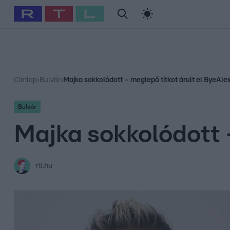
#
Babits Marcella
#
Szellő István
#
Most Wanted
#
Gallusz Ni
Címlap
›
Bulvár
›
Majka sokkolódott – meglepő titkot árult el ByeAlex
Bulvár
Majka sokkolódott –
rtl.hu