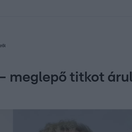
kolett
#
Időjárás
#
RTL műsor
#
Víz
#
Magyar Péter
#
Csillagjeg
ről
 meglepő titkot árul