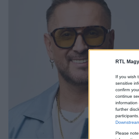
RTL Magy
If you wish 
sensitive in
confirm you
continue se
information 
further disc
participants
Downstream 
Please note