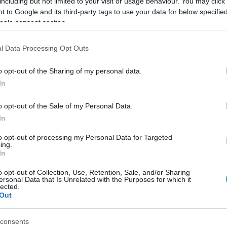
including but not limited to your visit or usage behaviour. You may click 
 to Google and its third-party tags to use your data for below specifi
ogle consent section.
Link másolása
l Data Processing Opt Outs
o opt-out of the Sharing of my personal data.
ben ByeAlex női megfelelőjét véli
In
énetet is megosztott mentortársáról,
o opt-out of the Sale of my Personal Data.
int teljesen ledöbbent. Mutatjuk a
In
to opt-out of processing my Personal Data for Targeted
ing.
In
o opt-out of Collection, Use, Retention, Sale, and/or Sharing
ersonal Data that Is Unrelated with the Purposes for which it
lected.
között legyen a Google-találatokban!
Out
consents