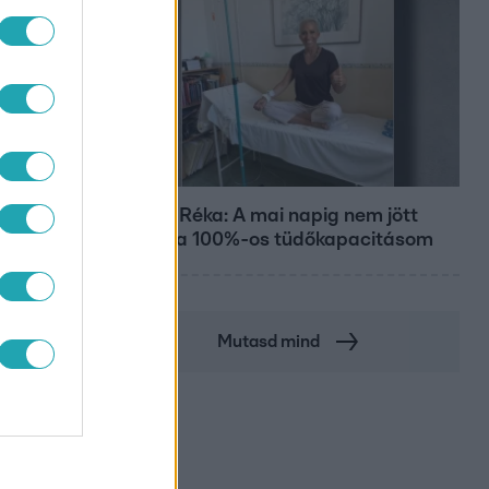
Bulvár
Rubint Réka: A mai napig nem jött
vissza a 100%-os tüdőkapacitásom
Mutasd mind