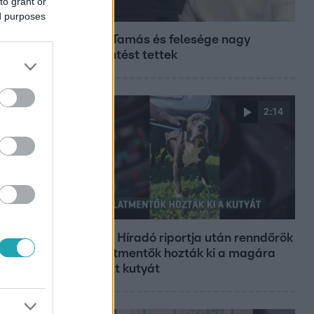
to grant or
Bulvár
ed purposes
Veréb Tamás és felesége nagy
bejelentést tettek
2:14
Híradó
Az RTL Híradó riportja után renndőrök
és állatmentők hozták ki a magára
hagyott kutyát