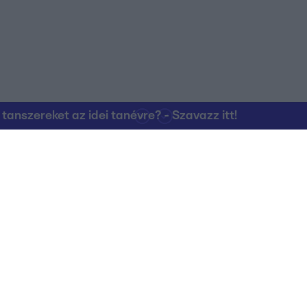
nszereket az idei tanévre? - Szavazz itt!
Kapcsolat
RTL Group Beszál
Magatartási Kó
az RTL+-on
Vállalati hírek
RTL Magyarorszá
Partneri Alapelv
Kvíz Adatvédelem