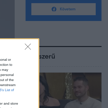
Követem
Népszerű
sonal or
ection to
ou may
 personal
out of the
 downstream
B’s List of
er and store