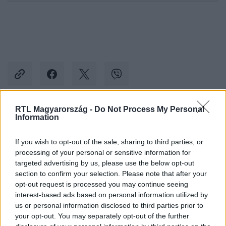
RTL Magyarország -
Do Not Process My Personal
Information
Kövess minket, és értesülj a friss hírekről a
Facebookon is!
If you wish to opt-out of the sale, sharing to third parties, or
processing of your personal or sensitive information for
Követem
targeted advertising by us, please use the below opt-out
section to confirm your selection. Please note that after your
opt-out request is processed you may continue seeing
interest-based ads based on personal information utilized by
us or personal information disclosed to third parties prior to
your opt-out. You may separately opt-out of the further