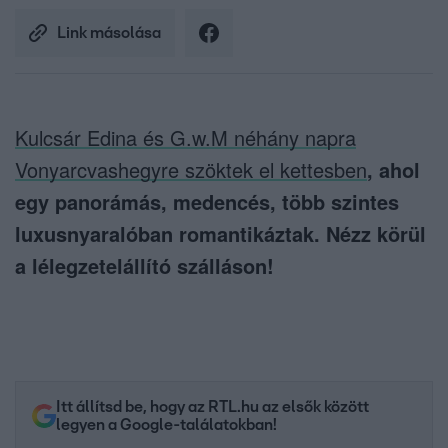
Link másolása
Kulcsár Edina és G.w.M néhány napra
Vonyarcvashegyre szöktek el kettesben
, ahol
egy panorámás, medencés, több szintes
luxusnyaralóban romantikáztak. Nézz körül
a lélegzetelállító szálláson!
Itt állítsd be, hogy az RTL.hu az elsők között
legyen a Google-találatokban!