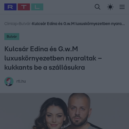
Legfrissebb
RTL Híradó
Fókusz
Sztárhírek
Randi
Celeb vagyok, me
#
Babits Marcella
#
Szellő István
#
Most Wanted
#
Gallusz Niko
Címlap
›
Bulvár
›
Kulcsár Edina és G.w.M luxuskörnyezetben nyaraltak – kukkants be a szállásukra
Bulvár
Kulcsár Edina és G.w.M
luxuskörnyezetben nyaraltak –
kukkants be a szállásukra
rtl.hu