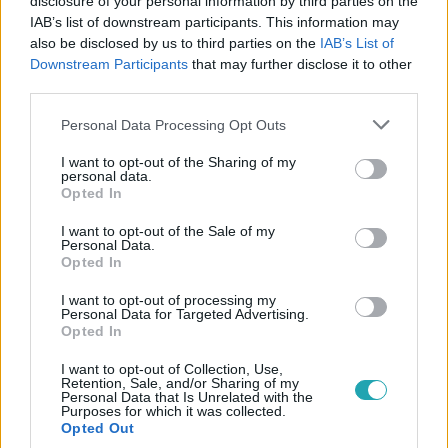
disclosure of your personal information by third parties on the
#
BULVÁR
#
MAGAZIN
#
KULCSÁR EDINA
#
GWM
IAB’s list of downstream participants. This information may
#
MAGYAR SZTÁROK
#
RTL HÍRESSÉGEK
also be disclosed by us to third parties on the
IAB’s List of
Downstream Participants
that may further disclose it to other
#
MAGYAR CELEBEK
#
SZERELEM
#
PÁRKAPCSOLAT
third parties.
#
ROMANTIKA
#
VONYARCVASHEGY
#
BALATON
Please note that this website/app uses one or more Google
Personal Data Processing Opt Outs
services and may gather and store information including but
#
KÖZÖSSÉGI MÉDIA
#
LUXUS
not limited to your visit or usage behaviour. You may click to
I want to opt-out of the Sharing of my
personal data.
grant or deny consent to Google and its third-party tags to
Opted In
use your data for below specified purposes in below Google
consent section.
I want to opt-out of the Sale of my
Personal Data.
Opted In
I want to opt-out of processing my
Népszerű
Personal Data for Targeted Advertising.
Opted In
I want to opt-out of Collection, Use,
Retention, Sale, and/or Sharing of my
Personal Data that Is Unrelated with the
Purposes for which it was collected.
Opted Out