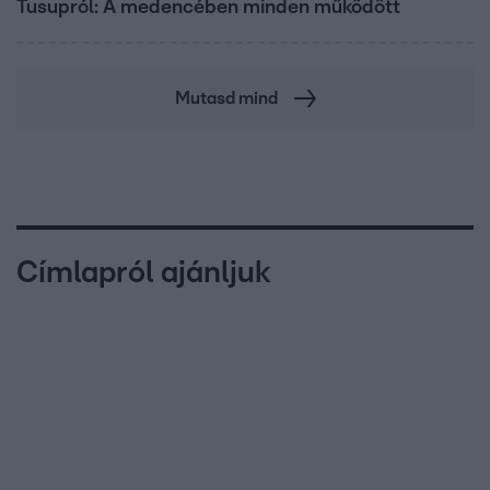
Tusupról: A medencében minden működött
Mutasd mind
Címlapról ajánljuk