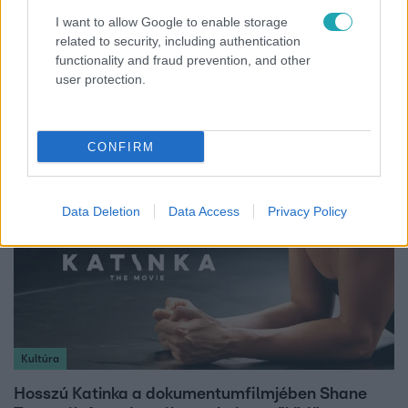
I want to allow Google to enable storage
related to security, including authentication
Belföld
functionality and fraud prevention, and other
user protection.
Kicsoda Baka András, a TISZA köztársaságielnök-
jelöltje?
CONFIRM
Data Deletion
Data Access
Privacy Policy
Kultúra
Hosszú Katinka a dokumentumfilmjében Shane