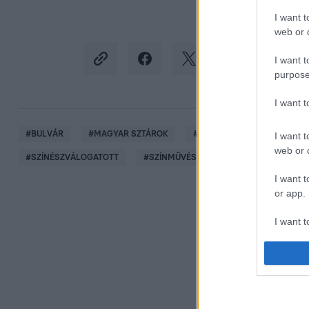
I want t
web or d
I want t
purpose
I want 
#
BULVÁR
#
MAGYAR SZTÁROK
#
RTL HÍRESSÉGEK
#
MA
I want t
web or d
#
SZÍNÉSZVÁLOGATOTT
#
SZÍNMŰVÉSZET
#
SZÍVBETEGSÉG
I want t
or app.
I want t
I want t
authenti