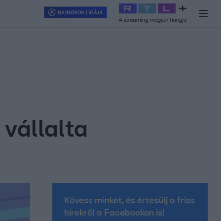
y
#
RTL+
#
Exek csatája 2026
#
Celeb vagyok, ments ki innen
#
H
 vállalta
Kövess minket, és értesülj a friss
hírekről a Facebookon is!