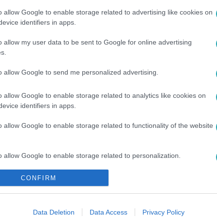
o allow Google to enable storage related to advertising like cookies on
evice identifiers in apps.
o allow my user data to be sent to Google for online advertising
s.
to allow Google to send me personalized advertising.
GYAR CELEBEK
#
VARGA MIKLÓS
#
SZÍNÉSZ
#
FUTBALL
o allow Google to enable storage related to analytics like cookies on
evice identifiers in apps.
#
TESTMOZGÁS
#
SPORT
#
TÉRDSÉRÜLÉS
o allow Google to enable storage related to functionality of the website
o allow Google to enable storage related to personalization.
CONFIRM
o allow Google to enable storage related to security, including
cation functionality and fraud prevention, and other user protection.
Data Deletion
Data Access
Privacy Policy