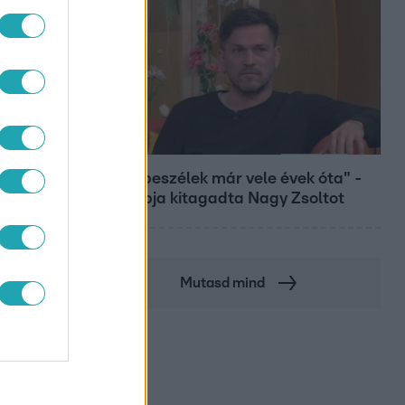
Bulvár
"Nem beszélek már vele évek óta" -
Édesapja kitagadta Nagy Zsoltot
Mutasd mind