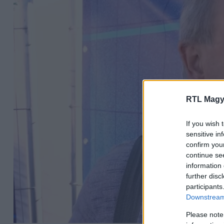
RTL Magy
If you wish 
sensitive in
confirm you
continue se
information 
further disc
participants
Downstream 
Please note