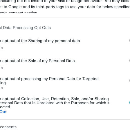
including but not limited to your visit or usage behaviour. You may click 
 to Google and its third-party tags to use your data for below specifi
ogle consent section.
Link másolása
l Data Processing Opt Outs
o opt-out of the Sharing of my personal data.
 bír Varga Miklós, közel a hetedik X-hez is
In
i a szenvedélye, korábban hivatásos
o opt-out of the Sale of my Personal Data.
ám a szíve végül közbeszólt. Azóta csupán
In
al rúgja a bőrt.
to opt-out of processing my Personal Data for Targeted
ing.
In
o opt-out of Collection, Use, Retention, Sale, and/or Sharing
ersonal Data that Is Unrelated with the Purposes for which it
lected.
között legyen a Google-találatokban!
Out
consents