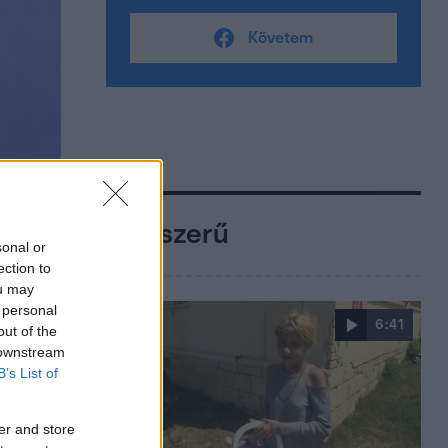
Követem
Népszerű
sonal or
ection to
ou may
 personal
6:41
out of the
 downstream
B’s List of
er and store