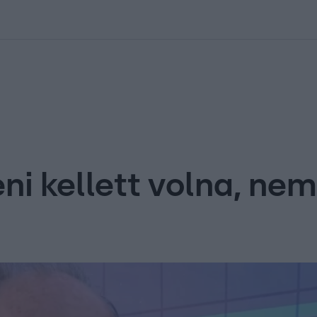
kolett
#
Időjárás
#
RTL műsor
#
Víz
#
Magyar Péter
#
Csillagjeg
i kellett volna, nem