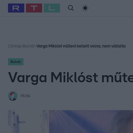
#
Babits Marcella
#
Szellő István
#
Most Wanted
#
Gallusz Ni
Címlap
›
Bulvár
›
Varga Miklóst műteni kellett volna, nem vállalta
Bulvár
Varga Miklóst műten
rtl.hu