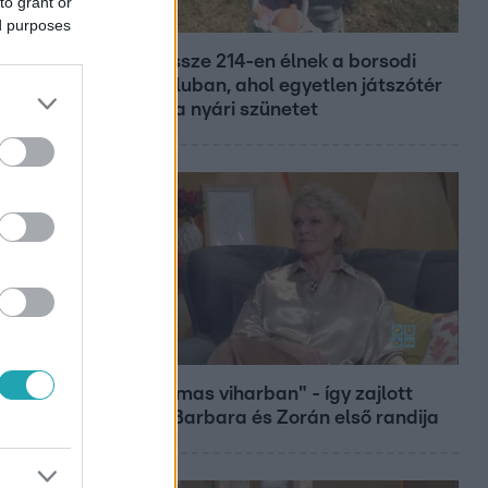
to grant or
Fókusz
ed purposes
Mindössze 214-en élnek a borsodi
zsákfaluban, ahol egyetlen játszótér
jelenti a nyári szünetet
Bulvár
"Hatalmas viharban" - így zajlott
Hegyi Barbara és Zorán első randija