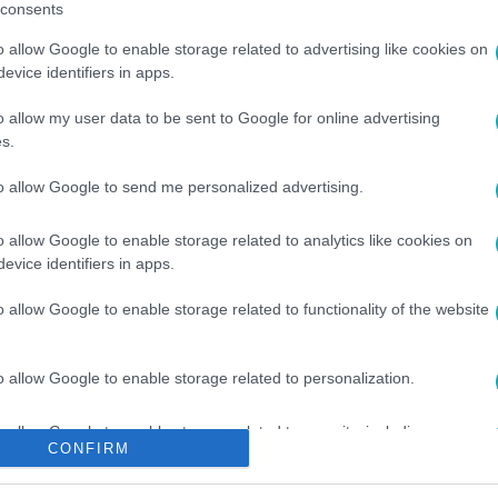
consents
o allow Google to enable storage related to advertising like cookies on
között legyen a Google-találatokban!
evice identifiers in apps.
o allow my user data to be sent to Google for online advertising
s.
to allow Google to send me personalized advertising.
o allow Google to enable storage related to analytics like cookies on
evice identifiers in apps.
o allow Google to enable storage related to functionality of the website
ZÉL
#
DOKUMENTUMFILM
#
TISZA PÁRT
#
FÓKUSZCSOPORT
o allow Google to enable storage related to personalization.
o allow Google to enable storage related to security, including
CONFIRM
cation functionality and fraud prevention, and other user protection.