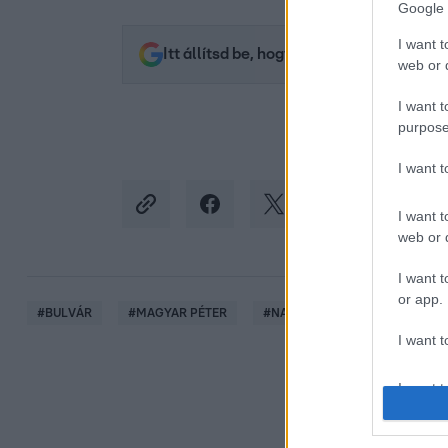
Google 
I want t
Itt állítsd be, hogy az RTL.hu az elsők 
web or d
I want t
purpose
I want 
I want t
web or d
I want t
or app.
#
BULVÁR
#
MAGYAR PÉTER
#
NAGY ÁDÁM
#
TAVASZI S
I want t
I want t
authenti