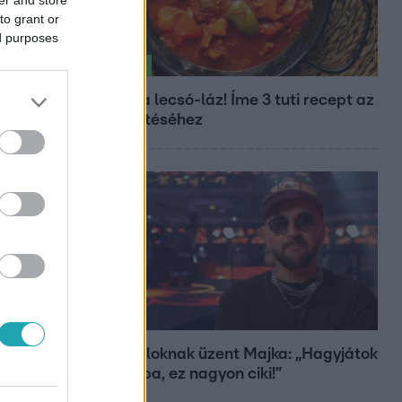
to grant or
ed purposes
Életmód
Kitört a lecsó-láz! Íme 3 tuti recept az
elkészítéséhez
Bulvár
A fiataloknak üzent Majka: „Hagyjátok
ezt abba, ez nagyon ciki!”