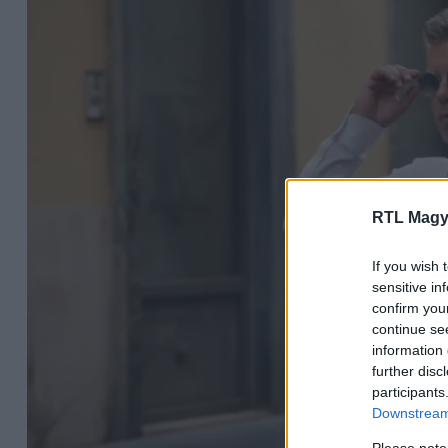
RTL Magy
If you wish 
sensitive in
confirm you
continue se
information 
further disc
participants
Downstream 
Please note