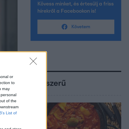
Kövess minket, és értesülj a friss
hírekről a Facebookon is!
Követem
sonal or
Népszerű
ection to
ou may
 personal
out of the
 downstream
B’s List of
er and store