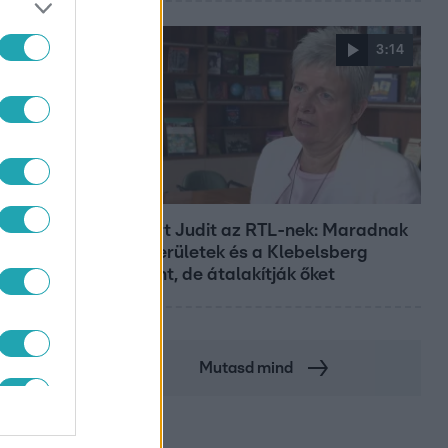
3:14
Híradó
Lannert Judit az RTL-nek: Maradnak
a tankerületek és a Klebelsberg
Központ, de átalakítják őket
Mutasd mind