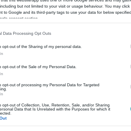
including but not limited to your visit or usage behaviour. You may click 
 to Google and its third-party tags to use your data for below specifi
ogle consent section.
l Data Processing Opt Outs
Link másolása
o opt-out of the Sharing of my personal data.
In
emzetközi Filmfesztivál adott otthont a
o opt-out of the Sale of my Personal Data.
zi premierjének
, ahova Magyar Péter
In
kal és legkisebb fiával. Az eseményről az
to opt-out of processing my Personal Data for Targeted
ing.
 való tekintettel már forgatják a
In
miről már eddig is lehetett tudni, most
o opt-out of Collection, Use, Retention, Sale, and/or Sharing
ersonal Data that Is Unrelated with the Purposes for which it
annak.
lected.
Out