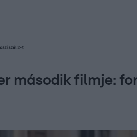
kolett
#
Időjárás
#
RTL műsor
#
Víz
#
Magyar Péter
#
Csillagjeg
aszi szél 2-t
r második filmje: for