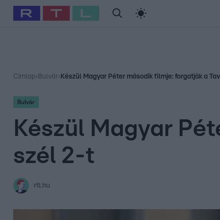
#
Babits Marcella
#
Szellő István
#
Most Wanted
#
Gallusz Ni
Címlap
›
Bulvár
›
Készül Magyar Péter második filmje: forgatják a Tav
Bulvár
Készül Magyar Péte
szél 2-t
rtl.hu