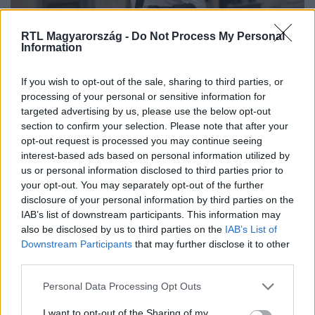
RTL Magyarország -
Do Not Process My Personal
Information
Kultúra
2026. május 5. 10:30
If you wish to opt-out of the sale, sharing to third parties, or
processing of your personal or sensitive information for
Ma debütál Olaszországban a Tavaszi szél,
targeted advertising by us, please use the below opt-out
Magyar Péter a helyszínre utazik
section to confirm your selection. Please note that after your
Ma debütál Olaszországban a Tavaszi szél, Magyar Péter
opt-out request is processed you may continue seeing
már útnak indult Olaszországba a dokumentumfilm
interest-based ads based on personal information utilized by
nemzetközi bemutatójára legkisebb fiával.
us or personal information disclosed to third parties prior to
your opt-out. You may separately opt-out of the further
disclosure of your personal information by third parties on the
IAB’s list of downstream participants. This information may
also be disclosed by us to third parties on the
IAB’s List of
3:31
Downstream Participants
that may further disclose it to other
third parties.
Please note that this website/app uses one or more Google
Personal Data Processing Opt Outs
services and may gather and store information including but
not limited to your visit or usage behaviour. You may click to
I want to opt-out of the Sharing of my