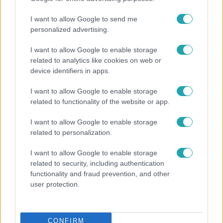
I want to allow Google to send me
personalized advertising.
Videó
2024. március 26. 5:34
I want to allow Google to enable storage
Ilyen, amikor Szellő István énekel – 3 éve dalolt
related to analytics like cookies on web or
először nagy nyilvánosság előtt a Híradó
device identifiers in apps.
műsorvezetője
I want to allow Google to enable storage
2021-ben ezen a napon az RTL Híradó műsorvezetője,
related to functionality of the website or app.
Szellő István életében először énekelt nagy nyilvánosság
előtt, és azt a dalt adta elő, amit 1986-ban Freddie
I want to allow Google to enable storage
Mercurytól hallott a Népstadionban. Az akkor 19 éves
related to personalization.
Szellő István számára a Queen koncertje volt élete egyik
I want to allow Google to enable storage
legmeghatározóbb pillanata – erről mesélt az interjúban.
related to security, including authentication
A dal után egyébként nagyon sok ismerőse felhívta a
functionality and fraud prevention, and other
műsorvezetőt, hogy – ha nem is az ének, hanem a
user protection.
2:53
bátorsága miatt – megdicsérje. A nagy híradós bakikból,
emlékezetes pillanatokból is láthatnak a fenti videóban
egy összefoglalót.
CONFIRM