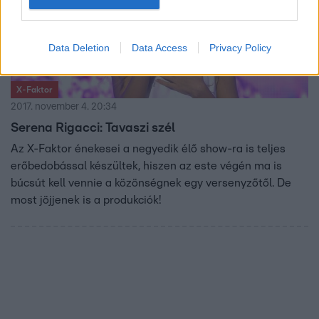
Data Deletion
Data Access
Privacy Policy
X-Faktor
2017. november 4. 20:34
Serena Rigacci: Tavaszi szél
Az X-Faktor énekesei a negyedik élő show-ra is teljes
erőbedobással készültek, hiszen az este végén ma is
búcsút kell vennie a közönségnek egy versenyzőtől. De
most jöjjenek is a produkciók!