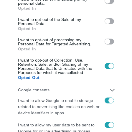
personal data.
grant or deny consent to Google and its third-party tags to
Opted In
use your data for below specified purposes in below Google
consent section.
I want to opt-out of the Sale of my
Híradó
Personal Data.
Opted In
2026. március 13. 17:51
„Hányinger” – Kocsis Máté durván nekiment a
I want to opt-out of processing my
Personal Data for Targeted Advertising.
Magyar Péterről szóló filmnek
Opted In
Kocsis Máté „hányingernek” nevezte a Magyar Péterről
I want to opt-out of Collection, Use,
szóló filmet és annak alkotóit. Az alkotók szerint a
Retention, Sale, and/or Sharing of my
Personal Data that Is Unrelated with the
közbeszéd állapota inspirálta a filmet.
Purposes for which it was collected.
Opted Out
Google consents
4:01
I want to allow Google to enable storage
related to advertising like cookies on web or
device identifiers in apps.
I want to allow my user data to be sent to
Google for online advertising purposes.