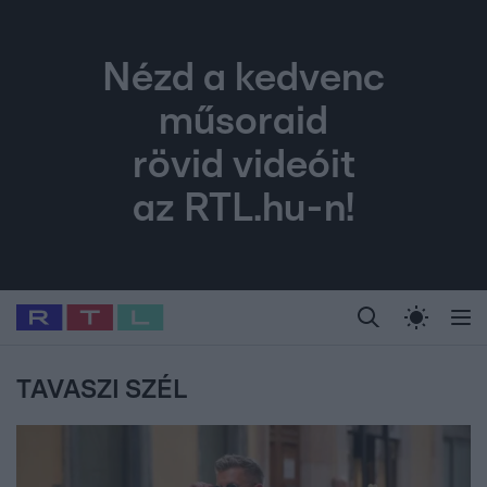
Nézd a kedvenc
műsoraid
rövid videóit
az RTL.hu-n!
Legfrissebb
RTL Híradó
Fókusz
Sztárhírek
Randi
Celeb vagyok, me
#
Babits Marcella
#
Szellő István
#
Most Wanted
#
Gallusz Niko
TAVASZI SZÉL