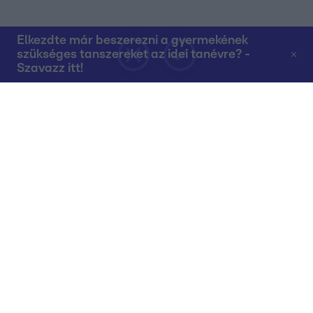
Elkezdte már beszerezni a gyermekének
szükséges tanszereket az idei tanévre? -
Szavazz itt!