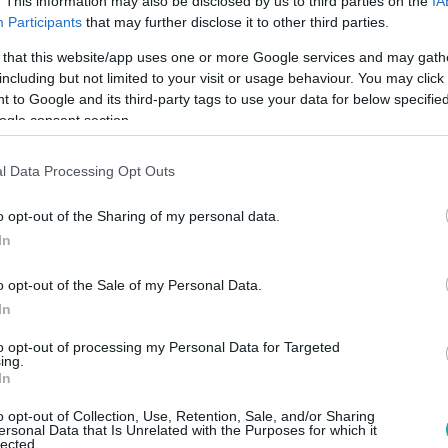
. This information may also be disclosed by us to third parties on the
IA
Participants
that may further disclose it to other third parties.
 that this website/app uses one or more Google services and may gath
including but not limited to your visit or usage behaviour. You may click 
 to Google and its third-party tags to use your data for below specifi
Link másolása
ogle consent section.
l Data Processing Opt Outs
ett az
RTL Reggeli
újonnan berendezett
o opt-out of the Sharing of my personal data.
In
gatható székeket – és már akkor beindult a
ának valló műsorvezető, aki 35 évesen is
o opt-out of the Sale of my Personal Data.
In
st azon töri a fejét, hogyan
ot a komolyabb hangulatú díszletbe. Élete
to opt-out of processing my Personal Data for Targeted
ing.
l-Nappal Budapest
című sorozat volt, ami
In
yomott hagyott benne nagyobbik gyermeke
o opt-out of Collection, Use, Retention, Sale, and/or Sharing
ersonal Data that Is Unrelated with the Purposes for which it
ető bővebben mesélt a részletekről az
lected.