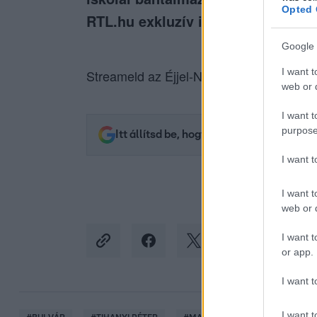
Opted 
RTL.hu exkluzív interjújában!
Google 
I want t
Streameld az Éjjel-Nappal Budapest epiz
web or d
I want t
purpose
Itt állítsd be, hogy az RTL.hu az elsők 
I want 
I want t
web or d
I want t
or app.
I want t
I want t