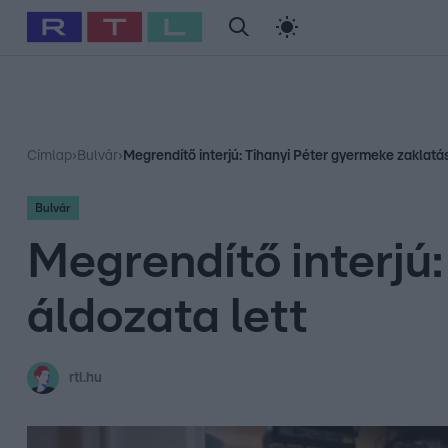
#
Babits Marcella
#
Szellő István
#
Most Wanted
#
Gallusz Ni
Címlap
›
Bulvár
›
Megrendítő interjú: Tihanyi Péter gyermeke zaklatás
Bulvár
Megrendítő interjú
áldozata lett
rtl.hu