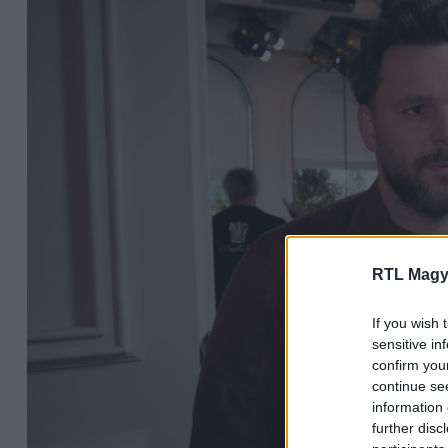
RTL Magy
If you wish 
sensitive in
confirm you
continue se
information 
further disc