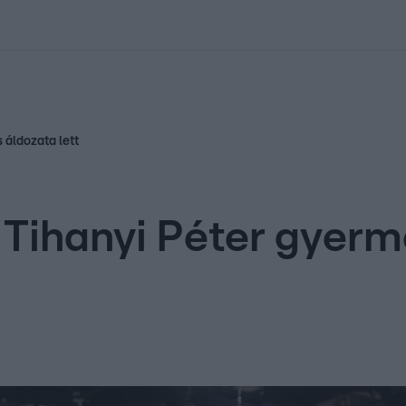
kolett
#
Időjárás
#
RTL műsor
#
Víz
#
Magyar Péter
#
Csillagjeg
 áldozata lett
: Tihanyi Péter gyer