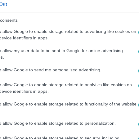
Out
consents
o allow Google to enable storage related to advertising like cookies on
ódjait az
RTL+-on
!
evice identifiers in apps.
o allow my user data to be sent to Google for online advertising
s.
között legyen a Google-találatokban!
to allow Google to send me personalized advertising.
o allow Google to enable storage related to analytics like cookies on
evice identifiers in apps.
o allow Google to enable storage related to functionality of the website
o allow Google to enable storage related to personalization.
o allow Google to enable storage related to security, including