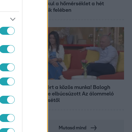
így alakul a hőmérséklet a hét
második felében
Bulvár
Véget ért a közös munka! Balogh
Levente elbúcsúzott Az álommeló
győztesétől
Mutasd mind