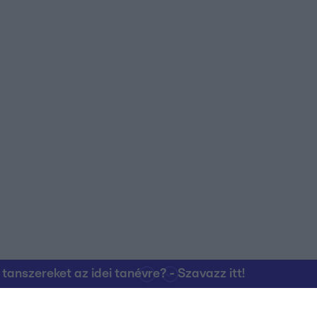
nszereket az idei tanévre? - Szavazz itt!