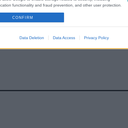
UZÍV INTERJÚ
#
RTL HÍRESSÉGEK
#
MAGYAR CELEBEK
cation functionality and fraud prevention, and other user protection.
 BUDAPEST
#
LEZÁRÁS
#
BÚCSÚ
#
GYEREK
#
ISKOLA
CONFIRM
Data Deletion
Data Access
Privacy Policy