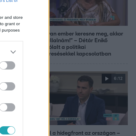
B’s List of
er and store
Reggeli
to grant or
ed purposes
„Ha olyan ember keresne meg, akkor
sem vállalnám!” – Détár Enikő
megszólalt a politikai
megkeresésekkel kapcsolatban
6:12
Reggeli
Átvonul a hidegfront az országon –