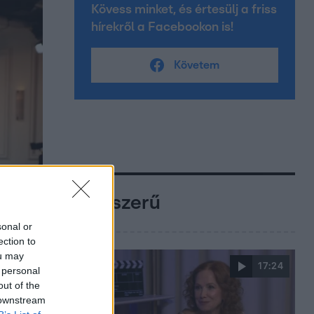
Kövess minket, és értesülj a friss
hírekről a Facebookon is!
Követem
Népszerű
sonal or
ection to
ou may
17:24
 personal
out of the
 downstream