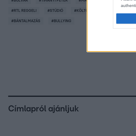
#
BULVÁR
#
TIHANYI PÉTER
#
MAGYAR SZTÁROK
#
EXKL
authenti
#
RTL REGGELI
#
STÚDIÓ
#
KÖLTÖZÉS
#
ÉJJEL-NAPPAL
#
BÁNTALMAZÁS
#
BULLYING
Címlapról ajánljuk