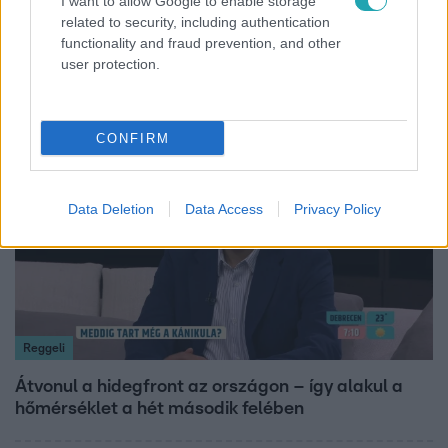
I want to allow Google to enable storage
related to security, including authentication
19 évesen nyert modellversenyt Heidi Klum –
functionality and fraud prevention, and other
szakértő elemzi a szupermodell évtizedes
user protection.
átalakulását
CONFIRM
6:12
Data Deletion
Data Access
Privacy Policy
Reggeli
Átvonul a hidegfront az országon – így alakul a
hőmérséklet a hét második felében