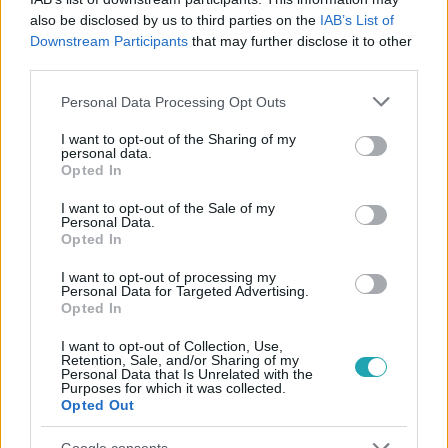
#
BULVÁR
#
MAGYAR SZTÁROK
#
RTL HÍRESSÉGEK
also be disclosed by us to third parties on the
IAB’s List of
#
MAGYAR CELEBEK
#
BALÁZS ANDI
#
SZÜLETÉSNAP
Downstream Participants
that may further disclose it to other
third parties.
#
VALLOMÁS
#
TETOVÁLÁS
#
FÁJDALOM
Please note that this website/app uses one or more Google
Personal Data Processing Opt Outs
services and may gather and store information including but
not limited to your visit or usage behaviour. You may click to
I want to opt-out of the Sharing of my
personal data.
grant or deny consent to Google and its third-party tags to
Opted In
use your data for below specified purposes in below Google
consent section.
I want to opt-out of the Sale of my
Personal Data.
Opted In
Népszerű
I want to opt-out of processing my
Personal Data for Targeted Advertising.
Opted In
I want to opt-out of Collection, Use,
Retention, Sale, and/or Sharing of my
Personal Data that Is Unrelated with the
Purposes for which it was collected.
Opted Out
Google consents