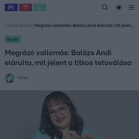
Legfrissebb
RTL Híradó
Fókusz
Sztárhírek
Randi
Celeb vagyok, me
#
Babits Marcella
#
Szellő István
#
Most Wanted
#
Gallusz Niko
Címlap
›
Bulvár
›
Megrázó vallomás: Balázs Andi elárulta, mit jelent a titkos tetoválása
Bulvár
Megrázó vallomás: Balázs Andi
elárulta, mit jelent a titkos tetoválása
rtl.hu