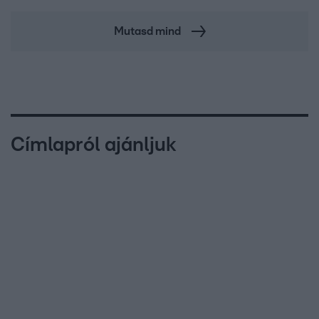
Mutasd mind
Címlapról ajánljuk