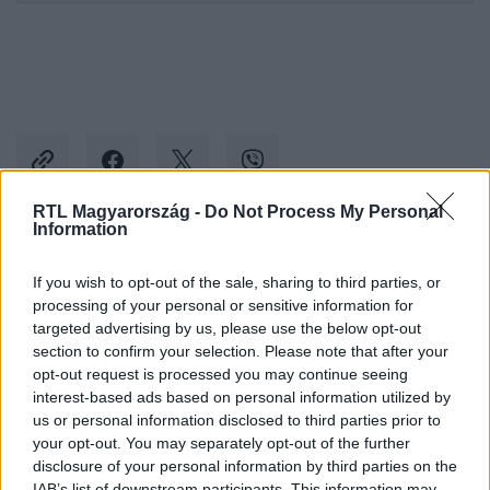
RTL Magyarország -
Do Not Process My Personal
Information
Kövess minket, és értesülj a friss hírekről a
If you wish to opt-out of the sale, sharing to third parties, or
Facebookon is!
processing of your personal or sensitive information for
targeted advertising by us, please use the below opt-out
Követem
section to confirm your selection. Please note that after your
opt-out request is processed you may continue seeing
interest-based ads based on personal information utilized by
us or personal information disclosed to third parties prior to
your opt-out. You may separately opt-out of the further
disclosure of your personal information by third parties on the
IAB’s list of downstream participants. This information may