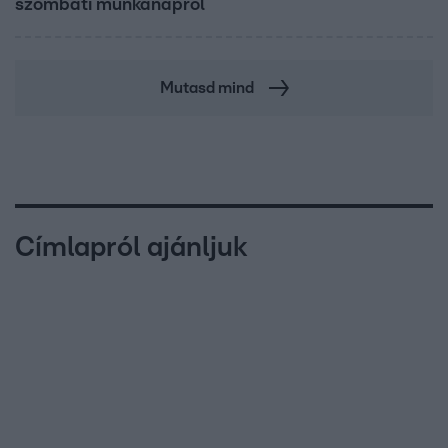
szombati munkanapról
Mutasd mind
Címlapról ajánljuk