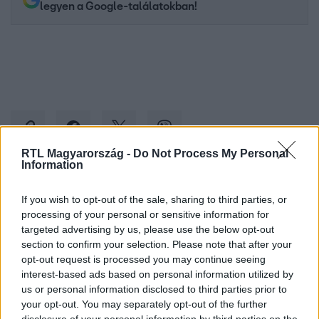
legyen a Google-találatokban!
RTL Magyarország -
Do Not Process My Personal
Information
Kövess minket, és értesülj a friss hírekről a
If you wish to opt-out of the sale, sharing to third parties, or
Facebookon is!
processing of your personal or sensitive information for
targeted advertising by us, please use the below opt-out
section to confirm your selection. Please note that after your
Követem
opt-out request is processed you may continue seeing
interest-based ads based on personal information utilized by
us or personal information disclosed to third parties prior to
your opt-out. You may separately opt-out of the further