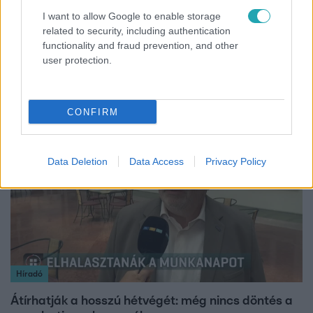
I want to allow Google to enable storage
related to security, including authentication
Európa
functionality and fraud prevention, and other
user protection.
Megválasztották Európa legszebb épületét –
magyar lett az első
CONFIRM
2:37
Data Deletion
Data Access
Privacy Policy
Híradó
Átírhatják a hosszú hétvégét: még nincs döntés a