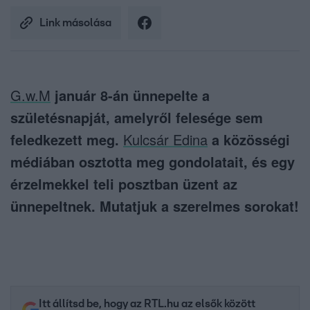
Link másolása
G.w.M
január 8-án ünnepelte a
születésnapját, amelyről felesége sem
feledkezett meg.
Kulcsár Edina
a közösségi
médiában osztotta meg gondolatait, és egy
érzelmekkel teli posztban üzent az
ünnepeltnek. Mutatjuk a szerelmes sorokat!
Itt állítsd be, hogy az RTL.hu az elsők között