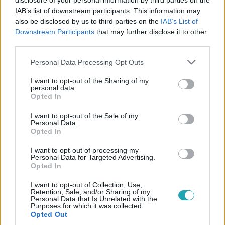
disclosure of your personal information by third parties on the
IAB’s list of downstream participants. This information may
#
BULVÁR
#
KULCSÁR EDINA
#
MAGYAR SZTÁROK
also be disclosed by us to third parties on the
IAB’s List of
Downstream Participants
that may further disclose it to other
#
RTL HÍRESSÉGEK
#
GWM
#
MAGYAR CELEBEK
third parties.
#
SZÜLETÉSNAP
#
KÖZÖSSÉGI MÉDIA
#
INSTAGRAM
Please note that this website/app uses one or more Google
Personal Data Processing Opt Outs
services and may gather and store information including but
#
SZERELEM
#
ÉRZELEM
#
VALLOMÁS
not limited to your visit or usage behaviour. You may click to
I want to opt-out of the Sharing of my
personal data.
grant or deny consent to Google and its third-party tags to
Opted In
use your data for below specified purposes in below Google
consent section.
I want to opt-out of the Sale of my
Personal Data.
Opted In
I want to opt-out of processing my
Népszerű
Personal Data for Targeted Advertising.
Opted In
I want to opt-out of Collection, Use,
Retention, Sale, and/or Sharing of my
Personal Data that Is Unrelated with the
7:51
Purposes for which it was collected.
Opted Out