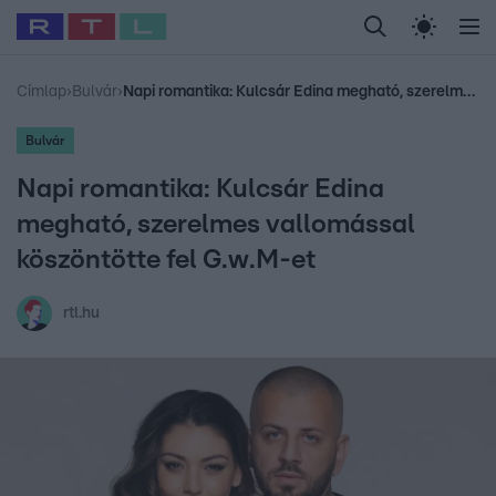
Legfrissebb
RTL Híradó
Fókusz
Sztárhírek
Randi
Celeb vagyok, me
#
Babits Marcella
#
Szellő István
#
Most Wanted
#
Gallusz Niko
Címlap
›
Bulvár
›
Napi romantika: Kulcsár Edina megható, szerelmes vallomással köszöntötte fel G.w.M-et
Bulvár
Napi romantika: Kulcsár Edina
megható, szerelmes vallomással
köszöntötte fel G.w.M-et
rtl.hu