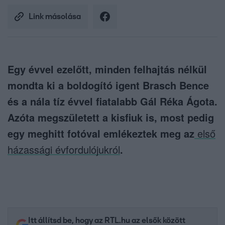
Link másolása
Egy évvel ezelőtt, minden felhajtás nélkül
mondta ki a boldogító igent Brasch Bence
és a nála tíz évvel fiatalabb Gál Réka Ágota.
Azóta megszületett a kisfiuk is, most pedig
egy meghitt fotóval emlékeztek meg az
első
házassági évfordulójukról
.
Itt állítsd be, hogy az RTL.hu az elsők között