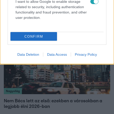
I want to allow Google to enable storage
Fókusz
related to security, including authentication
functionality and fraud prevention, and other
Rubint Réka: A betegség megtanított türelmesnek
user protection.
lenni
CONFIRM
Data Deletion
Data Access
Privacy Policy
Nagyvilág
Nem Bécs lett az első: ezekben a városokban a
legjobb élni 2026-ban