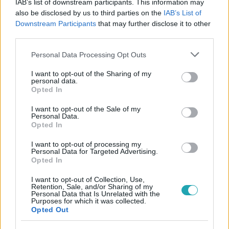
IAB’s list of downstream participants. This information may
also be disclosed by us to third parties on the
IAB’s List of
#
BULVÁR
#
BRASCH BENCE
#
MAGYAR SZTÁROK
Downstream Participants
that may further disclose it to other
third parties.
#
RTL HÍRESSÉGEK
#
MAGYAR CELEBEK
#
HÁZASSÁG
Please note that this website/app uses one or more Google
#
ÉVFORDULÓ
#
GÁL RÉKA ÁGOTA
Personal Data Processing Opt Outs
services and may gather and store information including but
not limited to your visit or usage behaviour. You may click to
I want to opt-out of the Sharing of my
personal data.
grant or deny consent to Google and its third-party tags to
Opted In
use your data for below specified purposes in below Google
consent section.
I want to opt-out of the Sale of my
Personal Data.
Opted In
Népszerű
I want to opt-out of processing my
Personal Data for Targeted Advertising.
Opted In
I want to opt-out of Collection, Use,
Retention, Sale, and/or Sharing of my
Personal Data that Is Unrelated with the
Purposes for which it was collected.
Opted Out