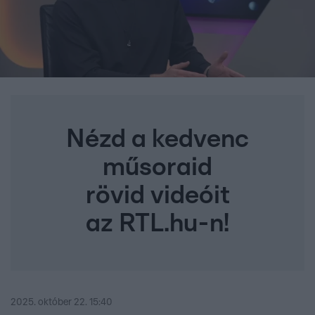
Nézd a kedvenc
műsoraid
rövid videóit
az RTL.hu-n!
2025. október 22. 15:40