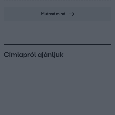
Mutasd mind
Címlapról ajánljuk