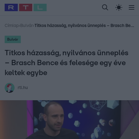
Legfrissebb
RTL Híradó
Fókusz
Sztárhírek
Randi
Celeb vagyok, me
#
Babits Marcella
#
Szellő István
#
Most Wanted
#
Gallusz Niko
Címlap
›
Bulvár
›
Titkos házasság, nyilvános ünneplés – Brasch Bence és felesége egy éve keltek egybe
Bulvár
Titkos házasság, nyilvános ünneplés
– Brasch Bence és felesége egy éve
keltek egybe
rtl.hu