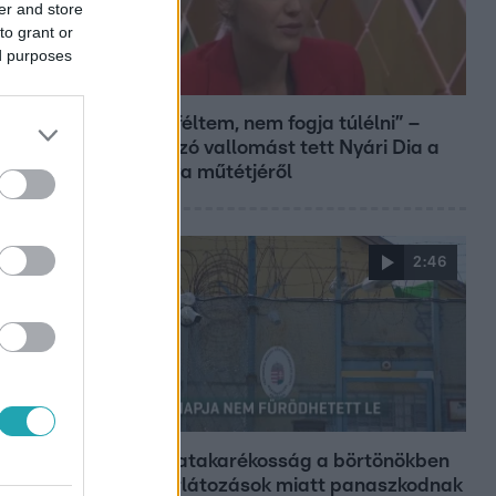
er and store
to grant or
ed purposes
Bulvár
„Attól féltem, nem fogja túlélni” –
megrázó vallomást tett Nyári Dia a
kislánya műtétjéről
2:46
Híradó
Energiatakarékosság a börtönökben
is – korlátozások miatt panaszkodnak