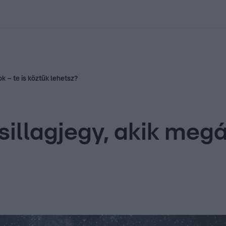
kolett
#
Időjárás
#
RTL műsor
#
Víz
#
Magyar Péter
#
Csillagjeg
ok – te is köztük lehetsz?
sillagjegy, akik megá