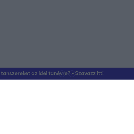
nszereket az idei tanévre? - Szavazz itt!
Kapcsolat
RTL Group Beszál