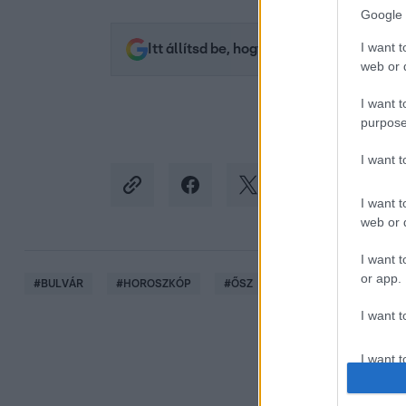
Google 
I want t
Itt állítsd be, hogy az RTL.hu az elsők 
web or d
I want t
purpose
I want 
I want t
web or d
I want t
or app.
#
BULVÁR
#
HOROSZKÓP
#
ŐSZ
#
CSILLAGJEGYEK
I want t
I want t
authenti