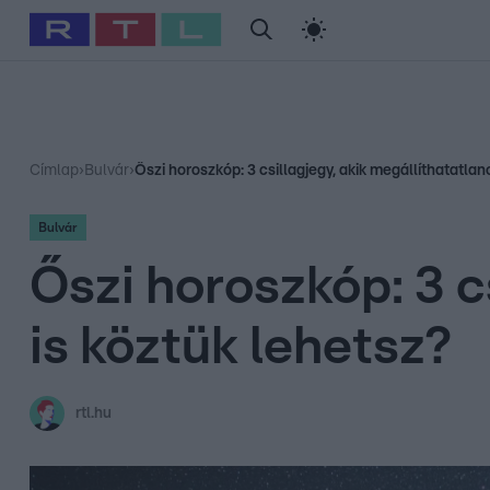
#
Babits Marcella
#
Szellő István
#
Most Wanted
#
Gallusz Ni
Címlap
›
Bulvár
›
Őszi horoszkóp: 3 csillagjegy, akik megállíthatatlan
Bulvár
Őszi horoszkóp: 3 c
is köztük lehetsz?
rtl.hu