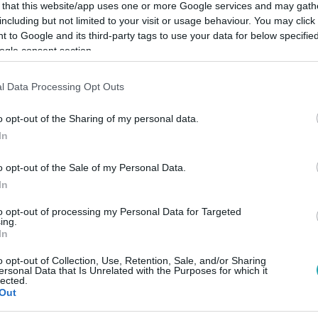
 that this website/app uses one or more Google services and may gath
including but not limited to your visit or usage behaviour. You may click 
 to Google and its third-party tags to use your data for below specifi
ogle consent section.
Link másolása
l Data Processing Opt Outs
o opt-out of the Sharing of my personal data.
In
ábbhagy, sokan bekuckóznak és lassabb
o opt-out of the Sale of my Personal Data.
agjegynek azonban épp ekkor kezdődik az
In
las ősszel új erőre kap, és szinte
to opt-out of processing my Personal Data for Targeted
gő, a friss energiák és az újrakezdés
ing.
In
 nekik – most mindhárman határozottabban,
o opt-out of Collection, Use, Retention, Sale, and/or Sharing
ek előre, mint valaha.
ersonal Data that Is Unrelated with the Purposes for which it
lected.
Out