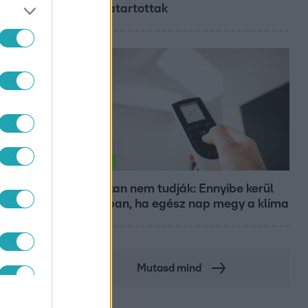
a fogvatartottak
Életmód
Ezt sokan nem tudják: Ennyibe kerül
valójában, ha egész nap megy a klíma
DET
Mutasd mind