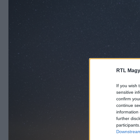
RTL Magy
If you wish 
sensitive in
confirm you
continue se
information 
further disc
participants
Downstream 