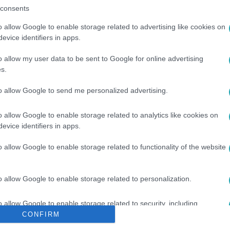
consents
o allow Google to enable storage related to advertising like cookies on
között legyen a Google-találatokban!
evice identifiers in apps.
o allow my user data to be sent to Google for online advertising
s.
to allow Google to send me personalized advertising.
o allow Google to enable storage related to analytics like cookies on
evice identifiers in apps.
o allow Google to enable storage related to functionality of the website
#
ASZTROLÓGIA
#
SZŰZ
#
SKORPIÓ
#
NYILAS
#
ÚJ KEZ
o allow Google to enable storage related to personalization.
o allow Google to enable storage related to security, including
cation functionality and fraud prevention, and other user protection.
CONFIRM