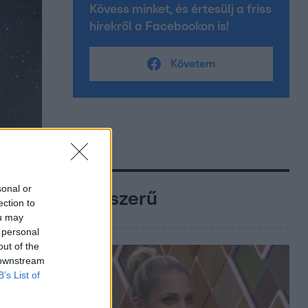
Kövess minket, és értesülj a friss
hírekről a Facebookon is!
Követem
sonal or
Népszerű
ection to
ou may
 personal
out of the
 downstream
B’s List of