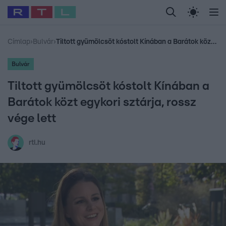
Legfrissebb
RTL Híradó
Fókusz
Sztárhírek
Randi
Celeb vagyok, me
#
Babits Marcella
#
Szellő István
#
Most Wanted
#
Gallusz Niko
Címlap
›
Bulvár
›
Tiltott gyümölcsöt kóstolt Kínában a Barátok közt egykori sztárja, rossz vége lett
Bulvár
Tiltott gyümölcsöt kóstolt Kínában a
Barátok közt egykori sztárja, rossz
vége lett
rtl.hu