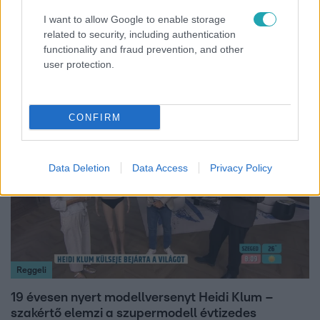
I want to allow Google to enable storage
Bulvár
related to security, including authentication
functionality and fraud prevention, and other
"Nem beszélek már vele évek óta" - Édesapja
user protection.
kitagadta Nagy Zsoltot
CONFIRM
7:02
Data Deletion
Data Access
Privacy Policy
Reggeli
19 évesen nyert modellversenyt Heidi Klum –
szakértő elemzi a szupermodell évtizedes