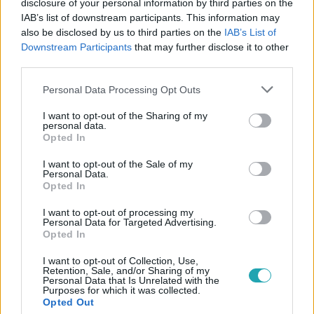
disclosure of your personal information by third parties on the
IAB’s list of downstream participants. This information may
also be disclosed by us to third parties on the
IAB’s List of
Downstream Participants
that may further disclose it to other
#
BULVÁR
#
SZABÓ ERIKA
#
ÁZSIA
#
DURIÁN
third parties.
#
TILTOTT GYÜMÖLCS
#
KÍNA
#
SHANHAJ
Please note that this website/app uses one or more Google
Personal Data Processing Opt Outs
services and may gather and store information including but
not limited to your visit or usage behaviour. You may click to
I want to opt-out of the Sharing of my
personal data.
grant or deny consent to Google and its third-party tags to
Opted In
use your data for below specified purposes in below Google
consent section.
I want to opt-out of the Sale of my
Personal Data.
Opted In
Népszerű
I want to opt-out of processing my
Personal Data for Targeted Advertising.
Opted In
17:24
I want to opt-out of Collection, Use,
Retention, Sale, and/or Sharing of my
Personal Data that Is Unrelated with the
Purposes for which it was collected.
Opted Out