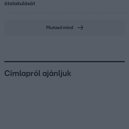
átalakulását
Mutasd mind
Címlapról ajánljuk