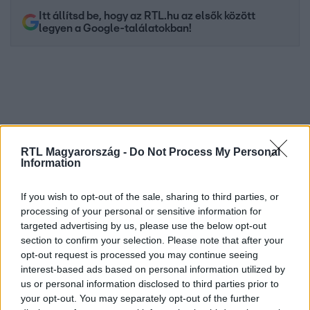
Itt állítsd be, hogy az RTL.hu az elsők között
legyen a Google-találatokban!
RTL Magyarország -
Do Not Process My Personal
Information
If you wish to opt-out of the sale, sharing to third parties, or
Kövess minket, és értesülj a friss hírekről a
processing of your personal or sensitive information for
targeted advertising by us, please use the below opt-out
Facebookon is!
section to confirm your selection. Please note that after your
opt-out request is processed you may continue seeing
Követem
interest-based ads based on personal information utilized by
us or personal information disclosed to third parties prior to
your opt-out. You may separately opt-out of the further