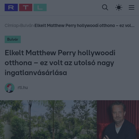
Legfrissebb
RTL Híradó
Fókusz
Sztárhírek
Randi
Celeb vagyok, me
#
Babits Marcella
#
Szellő István
#
Most Wanted
#
Gallusz Niko
Címlap
›
Bulvár
›
Elkelt Matthew Perry hollywoodi otthona – ez volt az utolsó nagy ingatlanvásárlása
Bulvár
Elkelt Matthew Perry hollywoodi
otthona – ez volt az utolsó nagy
ingatlanvásárlása
rtl.hu