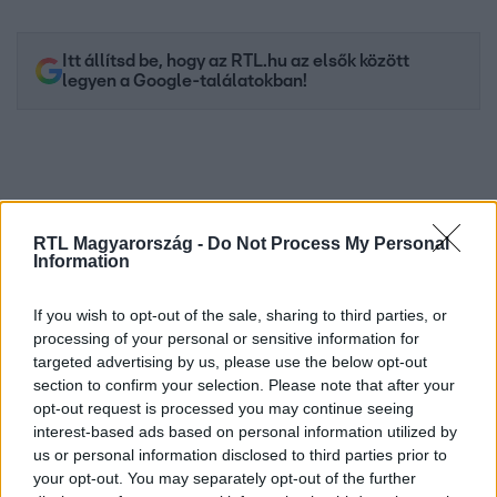
Itt állítsd be, hogy az RTL.hu az elsők között
legyen a Google-találatokban!
RTL Magyarország -
Do Not Process My Personal
Information
If you wish to opt-out of the sale, sharing to third parties, or
processing of your personal or sensitive information for
targeted advertising by us, please use the below opt-out
Kövess minket, és értesülj a friss hírekről a
section to confirm your selection. Please note that after your
Facebookon is!
opt-out request is processed you may continue seeing
interest-based ads based on personal information utilized by
us or personal information disclosed to third parties prior to
Követem
your opt-out. You may separately opt-out of the further