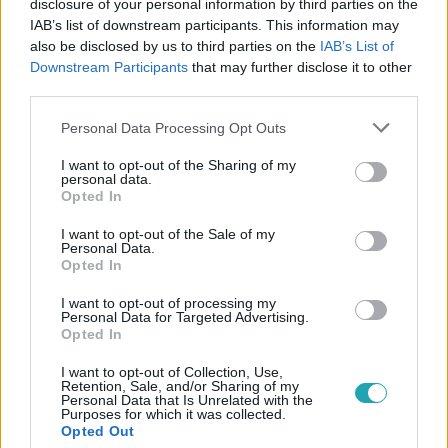
disclosure of your personal information by third parties on the
IAB’s list of downstream participants. This information may
also be disclosed by us to third parties on the
IAB’s List of
Downstream Participants
that may further disclose it to other
third parties.
#
BULVÁR
#
MATTHEW PERRY
#
VILLA
Please note that this website/app uses one or more Google
Personal Data Processing Opt Outs
#
HOLLYWOOD
#
INGATLANELADÁS
#
INGATLANÁRAK
services and may gather and store information including but
not limited to your visit or usage behaviour. You may click to
I want to opt-out of the Sharing of my
#
JÓBARÁTOK
personal data.
grant or deny consent to Google and its third-party tags to
Opted In
use your data for below specified purposes in below Google
consent section.
I want to opt-out of the Sale of my
Personal Data.
Opted In
I want to opt-out of processing my
Personal Data for Targeted Advertising.
Opted In
Népszerű
I want to opt-out of Collection, Use,
Retention, Sale, and/or Sharing of my
Personal Data that Is Unrelated with the
Purposes for which it was collected.
Opted Out