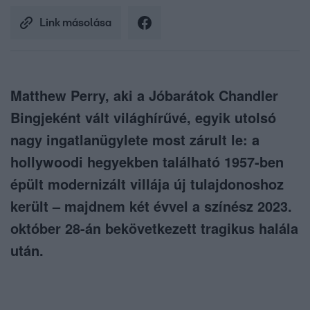
Link másolása
Matthew Perry, aki a Jóbarátok Chandler
Bingjeként vált világhírűvé, egyik utolsó
nagy ingatlanügylete most zárult le: a
hollywoodi hegyekben található 1957-ben
épült modernizált villája új tulajdonoshoz
került – majdnem két évvel a színész 2023.
október 28-án bekövetkezett tragikus halála
után.