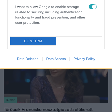
I want to allow Google to enable storage
related to security, including authentication
Híradó
functionality and fraud prevention, and other
user protection.
Videón, ahogy átúszik a Dunán a Kossuth térre
tévedt vaddisznó
CONFIRM
Data Deletion
Data Access
Privacy Policy
Bulvár
Törőcsik Franciska nosztalgiázott: előkerült