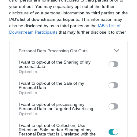
us or personal information disclosed to third parties prior to
your opt-out. You may separately opt-out of the further
disclosure of your personal information by third parties on the
IAB’s list of downstream participants. This information may
also be disclosed by us to third parties on the
IAB’s List of
Downstream Participants
that may further disclose it to other
third parties.
#
BULVÁR
#
BORIS BECKER
#
TENISZ
#
APASÁG
Please note that this website/app uses one or more Google
Personal Data Processing Opt Outs
#
RTL+
#
CSALÁD
#
SPORT
services and may gather and store information including but
#
LILIAN DE CARVALHO MONTEIRO
#
ÉLETRAJZI FILM
not limited to your visit or usage behaviour. You may click to
I want to opt-out of the Sharing of my
personal data.
grant or deny consent to Google and its third-party tags to
Opted In
use your data for below specified purposes in below Google
consent section.
I want to opt-out of the Sale of my
Personal Data.
Opted In
I want to opt-out of processing my
Personal Data for Targeted Advertising.
Opted In
Népszerű
I want to opt-out of Collection, Use,
Retention, Sale, and/or Sharing of my
Personal Data that Is Unrelated with the