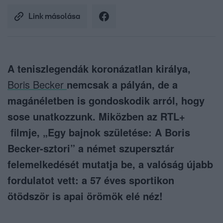
Link másolása
A teniszlegendák koronázatlan királya,
Boris Becker
nemcsak a pályán, de a
magánéletben is gondoskodik arról, hogy
sose unatkozzunk. Miközben az RTL+
filmje, „Egy bajnok születése: A Boris
Becker-sztori” a német szupersztár
felemelkedését mutatja be, a valóság újabb
fordulatot vett: a 57 éves sportikon
ötödször is apai örömök elé néz!