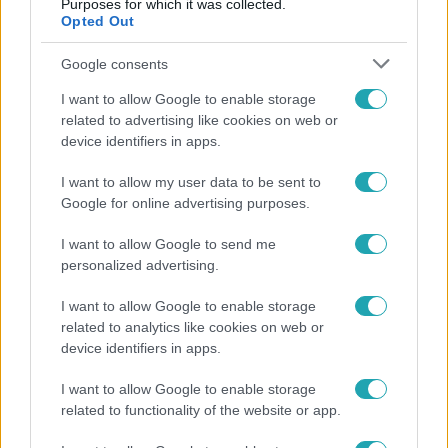
Purposes for which it was collected.
Opted Out
Google consents
I want to allow Google to enable storage
related to advertising like cookies on web or
device identifiers in apps.
I want to allow my user data to be sent to
Google for online advertising purposes.
Horoszkóp
I want to allow Google to send me
Ennek a 3 csillagjegynek sorsfordító találkozást
personalized advertising.
hozhat az augusztus
I want to allow Google to enable storage
related to analytics like cookies on web or
device identifiers in apps.
3:14
I want to allow Google to enable storage
related to functionality of the website or app.