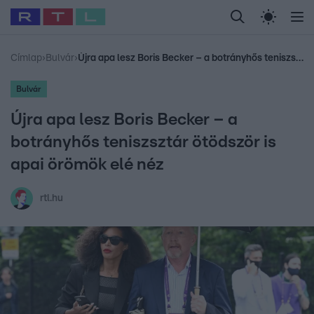
Legfrissebb
RTL Híradó
Fókusz
Sztárhírek
Randi
Celeb vagyok, me
#
Babits Marcella
#
Szellő István
#
Most Wanted
#
Gallusz Niko
Címlap
›
Bulvár
›
Újra apa lesz Boris Becker – a botrányhős teniszsztár ötödször is apai örömök elé néz
Bulvár
Újra apa lesz Boris Becker – a
botrányhős teniszsztár ötödször is
apai örömök elé néz
rtl.hu