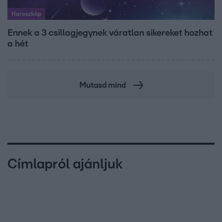
Horoszkóp
Ennek a 3 csillagjegynek váratlan sikereket hozhat
a hét
Mutasd mind
Címlapról ajánljuk