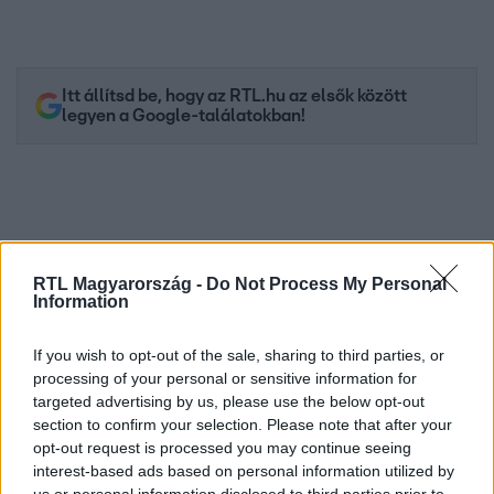
Itt állítsd be, hogy az RTL.hu az elsők között
legyen a Google-találatokban!
RTL Magyarország -
Do Not Process My Personal
Information
If you wish to opt-out of the sale, sharing to third parties, or
processing of your personal or sensitive information for
targeted advertising by us, please use the below opt-out
Kövess minket, és értesülj a friss hírekről a
section to confirm your selection. Please note that after your
Facebookon is!
opt-out request is processed you may continue seeing
interest-based ads based on personal information utilized by
Követem