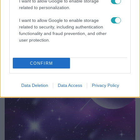
I want to allow Google to enable storage
related to personalization.
I want to allow Google to enable storage
related to security, including authentication
functionality and fraud prevention, and other
Híradó
user protection.
Lannert Judit az RTL-nek: Maradnak a
tankerületek és a Klebelsberg Központ, de
átalakítják őket
CONFIRM
Data Deletion
Data Access
Privacy Policy