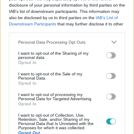
disclosure of your personal information by third parties on the
IAB’s list of downstream participants. This information may
#
BULVÁR
#
GÁSPÁR LACI
#
SZTÁRPÁROK
also be disclosed by us to third parties on the
IAB’s List of
#
PÁRKAPCSOLAT
#
PUSKÁS-DALLOS PETI
Downstream Participants
that may further disclose it to other
third parties.
#
DAVID BECKHAM
#
VICTORIA BECKHAM
Please note that this website/app uses one or more Google
#
RYAN REYNOLDS
#
SCHOBERT NORBERT
Personal Data Processing Opt Outs
services and may gather and store information including but
#
RUBINT RÉKA
#
PUSKÁS-DALLOS BOGI
#
GÁSPÁR NIKI
not limited to your visit or usage behaviour. You may click to
I want to opt-out of the Sharing of my
personal data.
grant or deny consent to Google and its third-party tags to
Opted In
use your data for below specified purposes in below Google
consent section.
I want to opt-out of the Sale of my
Personal Data.
Opted In
I want to opt-out of processing my
Personal Data for Targeted Advertising.
Népszerű
Opted In
I want to opt-out of Collection, Use,
Retention, Sale, and/or Sharing of my
Personal Data that Is Unrelated with the
Purposes for which it was collected.
6:12
Opted Out