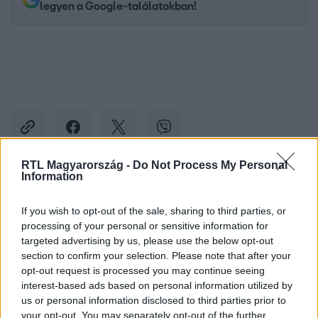
legyen a Google-találatokban!
RTL Magyarország -
Do Not Process My Personal
Information
Kövess minket, és értesülj a friss hírekről a
Facebookon is!
If you wish to opt-out of the sale, sharing to third parties, or
processing of your personal or sensitive information for
targeted advertising by us, please use the below opt-out
Követem
section to confirm your selection. Please note that after your
opt-out request is processed you may continue seeing
interest-based ads based on personal information utilized by
us or personal information disclosed to third parties prior to
your opt-out. You may separately opt-out of the further