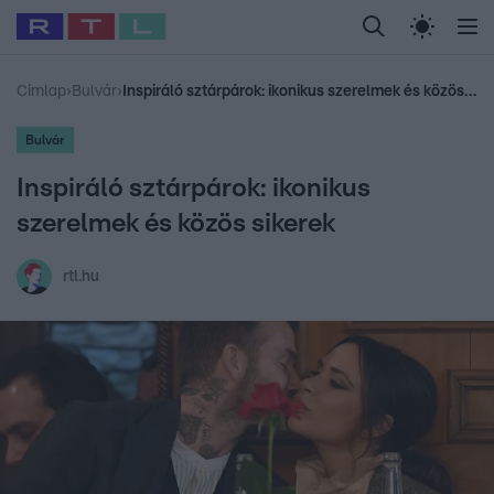
Legfrissebb
RTL Híradó
Fókusz
Sztárhírek
Randi
Celeb vagyok, me
#
Babits Marcella
#
Szellő István
#
Most Wanted
#
Gallusz Niko
Címlap
›
Bulvár
›
Inspiráló sztárpárok: ikonikus szerelmek és közös sikerek
Bulvár
Inspiráló sztárpárok: ikonikus
szerelmek és közös sikerek
rtl.hu