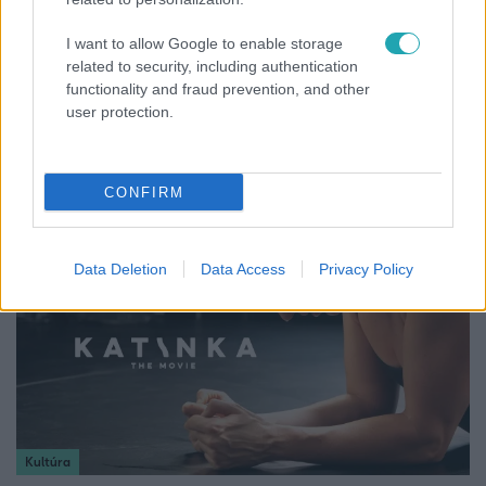
I want to allow Google to enable storage
related to security, including authentication
functionality and fraud prevention, and other
Életmód
user protection.
Kitört a lecsó-láz! Íme 3 tuti recept az
elkészítéséhez
CONFIRM
Data Deletion
Data Access
Privacy Policy
Kultúra