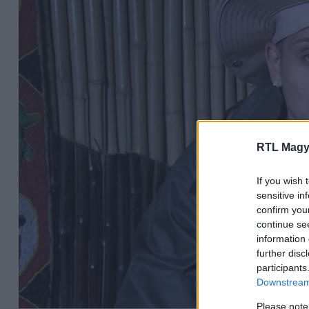
RTL Magy
If you wish 
sensitive in
confirm you
continue se
information 
further disc
participants
Downstream 
Please note