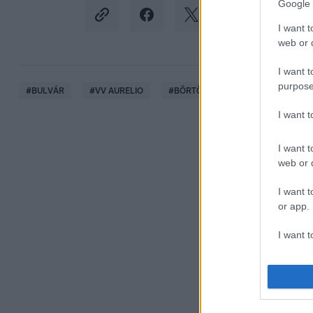
Google 
I want t
web or d
I want t
purpose
#
BULVÁR
#
VV AURELIO
#
BÖRTÖN
#
HÁZI ŐRIZET
I want 
I want t
web or d
I want t
or app.
I want t
I want t
authenti