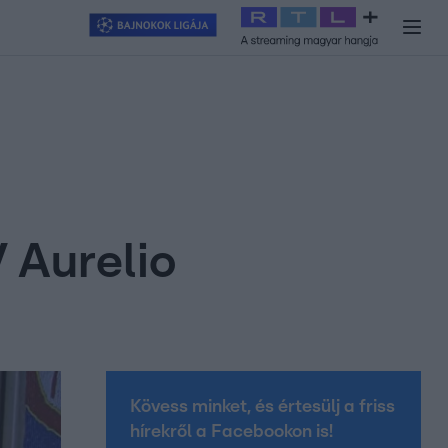
y
#
RTL+
#
Exek csatája 2026
#
Celeb vagyok, ments ki innen
#
H
 Aurelio
Kövess minket, és értesülj a friss
hírekről a Facebookon is!