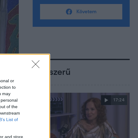
Követem
Népszerű
sonal or
ection to
ou may
 personal
17:24
out of the
 downstream
B’s List of
er and store