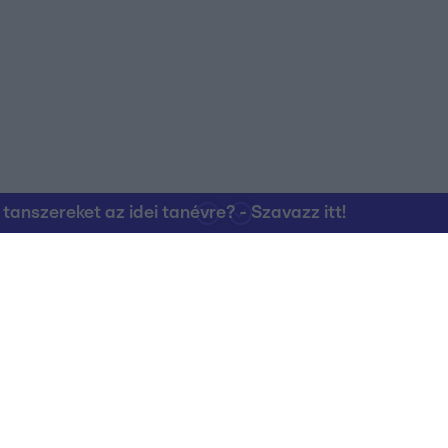
nszereket az idei tanévre? - Szavazz itt!
Kapcsolat
RTL Group Beszál
Magatartási Kó
az RTL+-on
Vállalati hírek