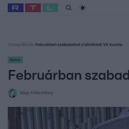
#
Babits Marcella
#
Szellő István
#
Most Wanted
#
Gallusz Ni
Címlap
›
Bulvár
›
Februárban szabadulhat a börtönből VV Aurelio
Bulvár
Februárban szabadu
Nagy Attila Károly