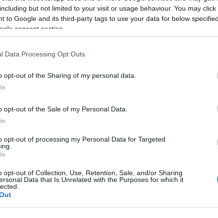
including but not limited to your visit or usage behaviour. You may click 
 to Google and its third-party tags to use your data for below specifi
ogle consent section.
Link másolása
l Data Processing Opt Outs
o opt-out of the Sharing of my personal data.
villalakó kérelmét, akkor bajai otthonában,
In
le büntetése hátralévő részét.
o opt-out of the Sale of my Personal Data.
In
to opt-out of processing my Personal Data for Targeted
ing.
In
között legyen a Google-találatokban!
o opt-out of Collection, Use, Retention, Sale, and/or Sharing
ersonal Data that Is Unrelated with the Purposes for which it
lected.
Out