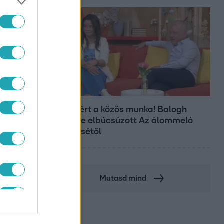
Bulvár
Véget ért a közös munka! Balogh
Levente elbúcsúzott Az álommeló
győztesétől
Mutasd mind