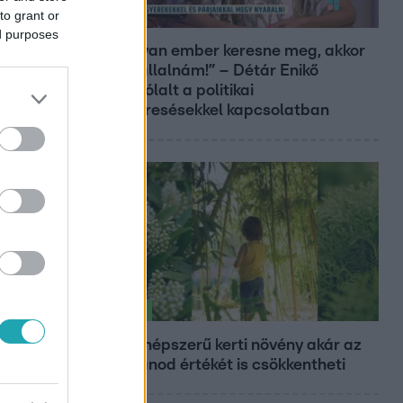
to grant or
Reggeli
ed purposes
„Ha olyan ember keresne meg, akkor
sem vállalnám!” – Détár Enikő
megszólalt a politikai
megkeresésekkel kapcsolatban
Életmód
Ez a 3 népszerű kerti növény akár az
ingatlanod értékét is csökkentheti