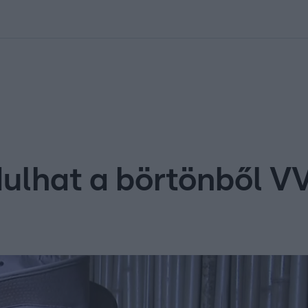
kolett
#
Időjárás
#
RTL műsor
#
Víz
#
Magyar Péter
#
Csillagjeg
lhat a börtönből VV